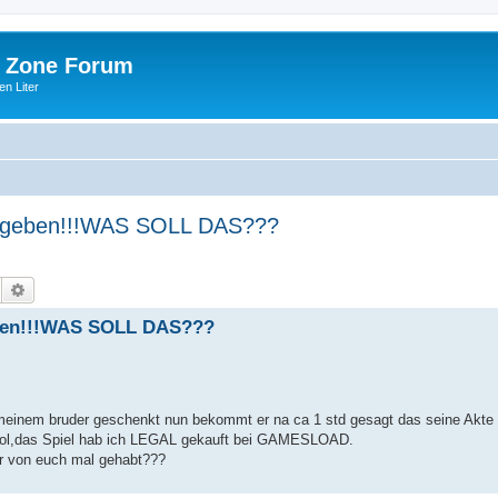
 Zone Forum
n Liter
ergeben!!!WAS SOLL DAS???
Suche
Erweiterte Suche
eben!!!WAS SOLL DAS???
einem bruder geschenkt nun bekommt er na ca 1 std gesagt das seine Akte 
 sol,das Spiel hab ich LEGAL gekauft bei GAMESLOAD.
er von euch mal gehabt???