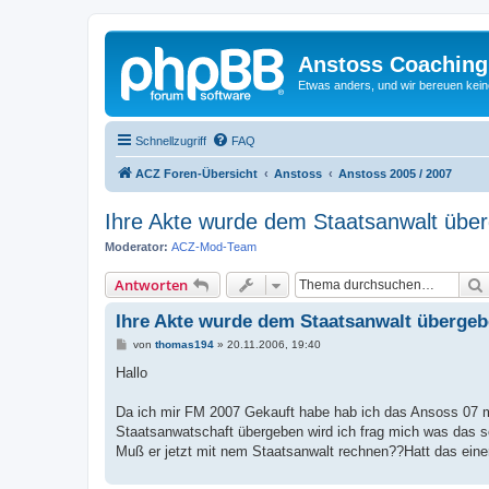
Anstoss Coaching
Etwas anders, und wir bereuen keine
Schnellzugriff
FAQ
ACZ Foren-Übersicht
Anstoss
Anstoss 2005 / 2007
Ihre Akte wurde dem Staatsanwalt üb
Moderator:
ACZ-Mod-Team
Antworten
Ihre Akte wurde dem Staatsanwalt überg
B
von
thomas194
»
20.11.2006, 19:40
e
i
Hallo
t
r
a
Da ich mir FM 2007 Gekauft habe hab ich das Ansoss 07 m
g
Staatsanwatschaft übergeben wird ich frag mich was das
Muß er jetzt mit nem Staatsanwalt rechnen??Hatt das ein