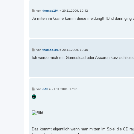
B
von
thomas194
»
20.11.2006, 19:42
e
i
Ja miten im Game kamm diese meldung!!!!Und dann ging
t
r
a
g
B
von
thomas194
»
20.11.2006, 19:46
e
i
Ich werde mich mit Gamesload oder Ascaron kurz schliess
t
r
a
g
B
von
dAb
»
21.11.2006, 17:36
e
i
t
r
a
g
Das kommt eigentlich wenn man mitten im Spiel die CD raus