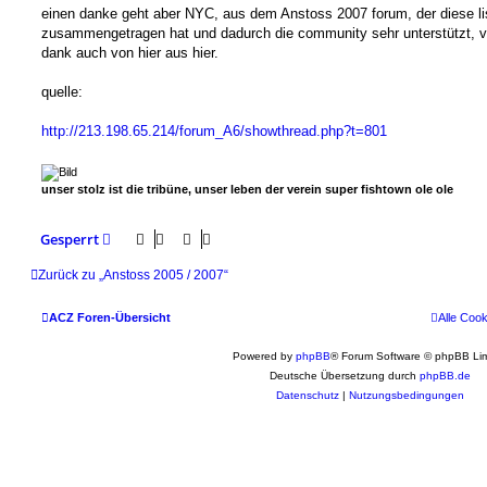
einen danke geht aber NYC, aus dem Anstoss 2007 forum, der diese li
zusammengetragen hat und dadurch die community sehr unterstützt, v
dank auch von hier aus hier.
quelle:
http://213.198.65.214/forum_A6/showthread.php?t=801
unser stolz ist die tribüne, unser leben der verein super fishtown ole ole
Gesperrt
Zurück zu „Anstoss 2005 / 2007“
ACZ Foren-Übersicht
Alle Coo
Powered by
phpBB
® Forum Software © phpBB Lim
Deutsche Übersetzung durch
phpBB.de
Datenschutz
|
Nutzungsbedingungen