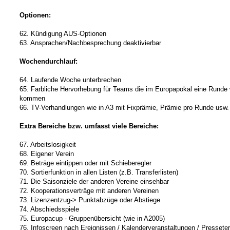
Optionen:
62. Kündigung AUS-Optionen
63. Ansprachen/Nachbesprechung deaktivierbar
Wochendurchlauf:
64. Laufende Woche unterbrechen
65. Farbliche Hervorhebung für Teams die im Europapokal eine Runde 
kommen
66. TV-Verhandlungen wie in A3 mit Fixprämie, Prämie pro Runde usw.
Extra Bereiche bzw. umfasst viele Bereiche:
67. Arbeitslosigkeit
68. Eigener Verein
69. Beträge eintippen oder mit Schieberegler
70. Sortierfunktion in allen Listen (z.B. Transferlisten)
71. Die Saisonziele der anderen Vereine einsehbar
72. Kooperationsverträge mit anderen Vereinen
73. Lizenzentzug-> Punktabzüge oder Abstiege
74. Abschiedsspiele
75. Europacup - Gruppenübersicht (wie in A2005)
76. Infoscreen nach Ereignissen / Kalenderveranstaltungen / Pressete