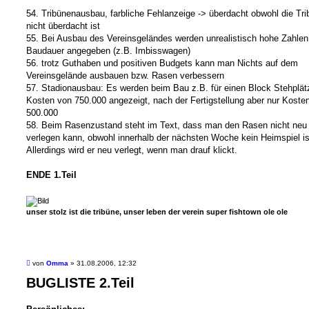
54. Tribünenausbau, farbliche Fehlanzeige -> überdacht obwohl die Tr
nicht überdacht ist
55. Bei Ausbau des Vereinsgeländes werden unrealistisch hohe Zahlen
Baudauer angegeben (z.B. Imbisswagen)
56. trotz Guthaben und positiven Budgets kann man Nichts auf dem
Vereinsgelände ausbauen bzw. Rasen verbessern
57. Stadionausbau: Es werden beim Bau z.B. für einen Block Stehplät
Kosten von 750.000 angezeigt, nach der Fertigstellung aber nur Koste
500.000
58. Beim Rasenzustand steht im Text, dass man den Rasen nicht neu
verlegen kann, obwohl innerhalb der nächsten Woche kein Heimspiel is
Allerdings wird er neu verlegt, wenn man drauf klickt.
ENDE 1.Teil
unser stolz ist die tribüne, unser leben der verein super fishtown ole ole
B
von
Omma
»
31.08.2006, 12:32
e
BUGLISTE 2.Teil
i
t
r
a