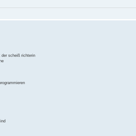
 der scheiß richterin
he
 programmieren
sind