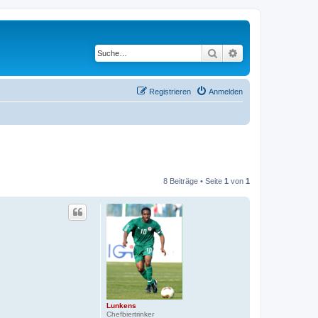
Suche
Erweiterte Suche
Registrieren
Anmelden
8 Beiträge • Seite
1
von
1
Lunkens
Chefbiertrinker