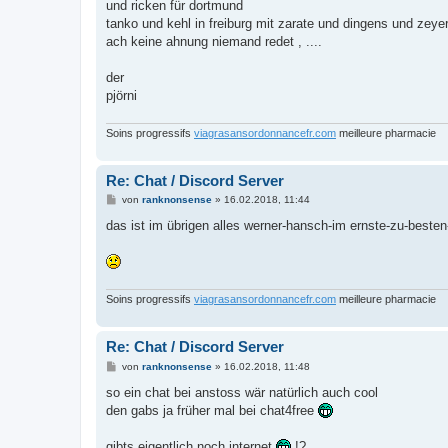
und ricken für dortmund
tanko und kehl in freiburg mit zarate und dingens und zeye
ach keine ahnung niemand redet , ....
der
pjörni
Soins progressifs
viagrasansordonnancefr.com
meilleure pharmacie
Re: Chat / Discord Server
B
von
ranknonsense
»
16.02.2018, 11:44
e
i
das ist im übrigen alles werner-hansch-im ernste-zu-besten
t
r
a
g
Soins progressifs
viagrasansordonnancefr.com
meilleure pharmacie
Re: Chat / Discord Server
B
von
ranknonsense
»
16.02.2018, 11:48
e
i
so ein chat bei anstoss wär natürlich auch cool
t
den gabs ja früher mal bei chat4free
r
a
g
gibts eigentlich noch internet
!?