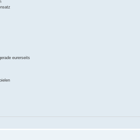
n
ensatz
gerade eurerseits
pielen