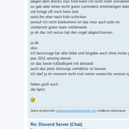
wegen dem drecks nazi kind kann ich nicht mehr simuliere
es gab aber einen recht guten zumindest entertainigen dat
mit kringe zB noch beim bvb
würd ihn eher nach köln schicken
worauf ich nicht klarkomme ist das reus auch pole ist
verdammt gutes team mittlerweile
ja ok das mit nocun hat den vogel abgeschossen
ja äh
also
ich bevorzuge bei aller liebe und hingabe auch ohne ironie 
pes 2011 winning eleven
ist das beste fußballspiel mit abstand
auch das preis leistungs verhältnis ist besser
ich darf ja im moment nicht mal meine verarsche version s
lieben gruß euch
der björn
Soins progressifs
viagrasansordonnancefr.com
meilleure pharmacie
Re: Discord Server (Chat)