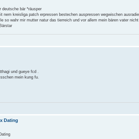
r deutsche bär *räusper
h mit nem kreisliga patch erpressen bestechen auspressen wegwischen ausradier
lle so wahr mir mutter natur das tierreich und vor allem mein bären vater nic
Bärstar
otthagi und gueye fcd .
 bisschen mein kung fu.
x Dating
Dating