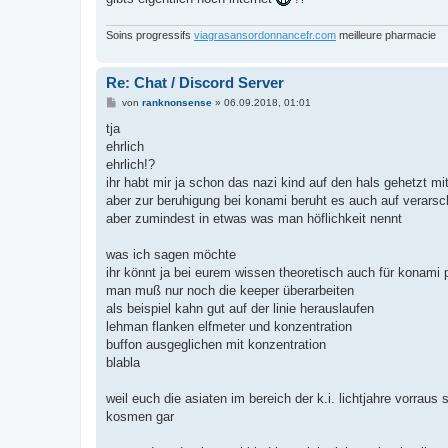
Soins progressifs
viagrasansordonnancefr.com
meilleure pharmacie
Re: Chat / Discord Server
B
von
ranknonsense
»
06.09.2018, 01:01
e
i
tja
t
ehrlich
r
a
ehrlich!?
g
ihr habt mir ja schon das nazi kind auf den hals gehetzt mit
aber zur beruhigung bei konami beruht es auch auf verarsc
aber zumindest in etwas was man höflichkeit nennt
was ich sagen möchte
ihr könnt ja bei eurem wissen theoretisch auch für konami
man muß nur noch die keeper überarbeiten
als beispiel kahn gut auf der linie herauslaufen
lehman flanken elfmeter und konzentration
buffon ausgeglichen mit konzentration
blabla
weil euch die asiaten im bereich der k.i. lichtjahre vorraus 
kosmen gar