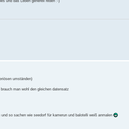
es und das Leben generell reden :-)
teriösen umständen)
n brauch man wohl den gleichen datensatz
u und so sachen wie seedorf für kamerun und balotelli weiß anmalen