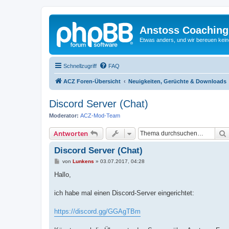
Anstoss Coaching
Etwas anders, und wir bereuen keine
Schnellzugriff
FAQ
ACZ Foren-Übersicht
Neuigkeiten, Gerüchte & Downloads
Discord Server (Chat)
Moderator:
ACZ-Mod-Team
Antworten
Discord Server (Chat)
B
von
Lunkens
»
03.07.2017, 04:28
e
i
Hallo,
t
r
a
ich habe mal einen Discord-Server eingerichtet:
g
https://discord.gg/GGAgTBm