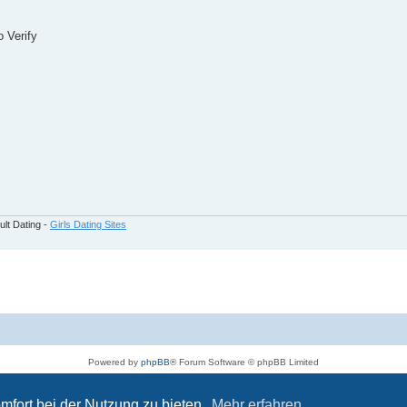
 Verify
ult Dating -
Girls Dating Sites
Powered by
phpBB
® Forum Software © phpBB Limited
Deutsche Übersetzung durch
phpBB.de
Datenschutz
|
Nutzungsbedingungen
mfort bei der Nutzung zu bieten.
Mehr erfahren