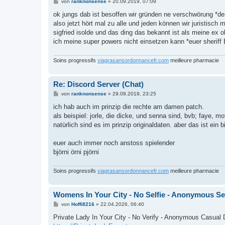
B
von
ranknonsense
»
20.09.2019, 07:09
e
i
ok jungs dab ist besoffen wir gründen ne verschwörung *de
t
also jetzt hört mal zu alle und jeden können wir juristisc
r
a
sigfried isolde und das ding das bekannt ist als meine ex o
g
ich meine super powers nicht einsetzen kann *euer sheriff 
Soins progressifs
viagrasansordonnancefr.com
meilleure pharmacie
Re: Discord Server (Chat)
B
von
ranknonsense
»
29.09.2019, 23:25
e
i
ich hab auch im prinzip die rechte am damen patch.
t
als beispiel: jorle, die dicke, und senna sind, bvb; faye, m
r
a
natürlich sind es im prinzip originaldaten. aber das ist ein
g
euer auch immer noch anstoss spielender
björni örni pjörni
Soins progressifs
viagrasansordonnancefr.com
meilleure pharmacie
Womens In Your City - No Selfie - Anonymous Se
B
von
Hoffi8216
»
22.04.2026, 06:40
e
i
Private Lady In Your City - No Verify - Anonymous Casual 
t