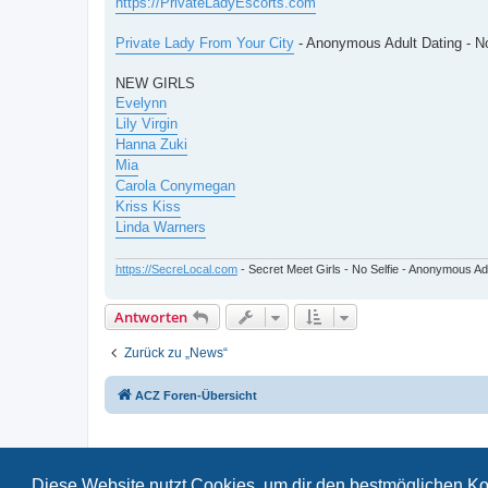
https://PrivateLadyEscorts.com
r
a
g
Private Lady From Your City
- Anonymous Adult Dating - No
NEW GIRLS
Evelynn
Lily Virgin
Hanna Zuki
Mia
Carola Conymegan
Kriss Kiss
Linda Warners
https://SecreLocal.com
- Secret Meet Girls - No Selfie - Anonymous Ad
Antworten
Zurück zu „News“
ACZ Foren-Übersicht
Diese Website nutzt Cookies, um dir den bestmöglichen Ko