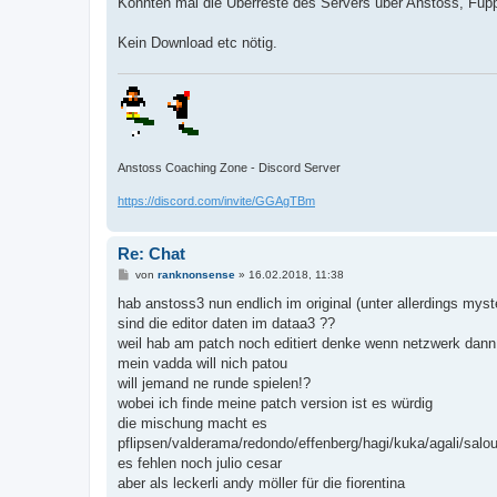
Könnten mal die Überreste des Servers über Anstoss, Fupp
Kein Download etc nötig.
Anstoss Coaching Zone - Discord Server
https://discord.com/invite/GGAgTBm
Re: Chat
B
von
ranknonsense
»
16.02.2018, 11:38
e
i
hab anstoss3 nun endlich im original (unter allerdings mys
t
sind die editor daten im dataa3 ??
r
a
weil hab am patch noch editiert denke wenn netzwerk dan
g
mein vadda will nich patou
will jemand ne runde spielen!?
wobei ich finde meine patch version ist es würdig
die mischung macht es
pflipsen/valderama/redondo/effenberg/hagi/kuka/agali/salo
es fehlen noch julio cesar
aber als leckerli andy möller für die fiorentina