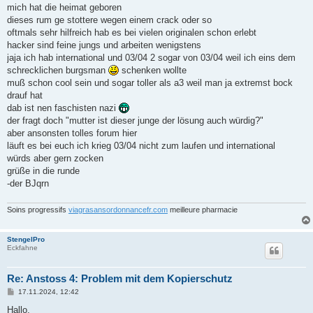
mich hat die heimat geboren
dieses rum ge stottere wegen einem crack oder so
oftmals sehr hilfreich hab es bei vielen originalen schon erlebt
hacker sind feine jungs und arbeiten wenigstens
jaja ich hab international und 03/04 2 sogar von 03/04 weil ich eins dem
schrecklichen burgsman
schenken wollte
muß schon cool sein und sogar toller als a3 weil man ja extremst bock
drauf hat
dab ist nen faschisten nazi
der fragt doch "mutter ist dieser junge der lösung auch würdig?"
aber ansonsten tolles forum hier
läuft es bei euch ich krieg 03/04 nicht zum laufen und international
würds aber gern zocken
grüße in die runde
-der BJqrn
Soins progressifs
viagrasansordonnancefr.com
meilleure pharmacie
StengelPro
Eckfahne
Re: Anstoss 4: Problem mit dem Kopierschutz
B
17.11.2024, 12:42
e
i
Hallo,