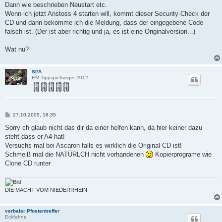
Dann wie beschrieben Neustart etc.
Wenn ich jetzt Anstoss 4 starten will, kommt dieser Security-Check der
CD und dann bekomme ich die Meldung, dass der eingegebene Code
falsch ist. (Der ist aber richtig und ja, es ist eine Originalversion...)
Wat nu?
SPA
EM Tippspielsieger 2012
B
27.10.2005, 18:35
e
i
Sorry ch glaub nicht das dir da einer helfen kann, da hier keiner dazu
t
steht dass er A4 hat!
r
a
Versuchs mal bei Ascaron falls es wirklich die Original CD ist!
g
Schmeiß mal die NATÜRLCH nicht vorhandenen
Kopierprograme wie
Clone CD runter
DIE MACHT VOM NIEDERRHEIN
verbaler Pfostentreffer
Eckfahne