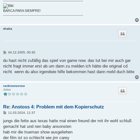
----------------------------------------------------------------
BARCA PARA SIEMPRE!
----------------------------------------------------------------
shaba
B
04.12.2005, 00:30
e
i
du hast nicht zufällig das spiel von game now. das tut bei mir auch gar
t
nicht fragt immer erst ab um dann zu melden ich hätte die original cd
r
a
nicht. wenn du also irgendwie hilfe bekommen hast dann meld duch bitte
g
ranknonsense
Joker
Re: Anstoss 4: Problem mit dem Kopierschutz
B
11.03.2024, 11:37
e
i
jungs die fette aus texas hatte mal einen freund der mit ihr wohl schluß
t
gemacht hat und nen baby ansonsten
r
a
hab mir die trueman show ausgeliehen
g
der film ist so schlecht wie jim carey