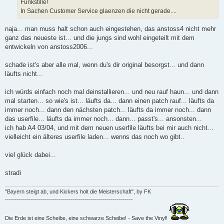
Funkstille!
In Sachen Customer Service glaenzen die nicht gerade....
naja... man muss halt schon auch eingestehen, das anstoss4 nicht mehr
ganz das neueste ist... und die jungs sind wohl eingeteilt mit dem
entwickeln von anstoss2006...
schade ist's aber alle mal, wenn du's dir original besorgst... und dann
läufts nicht...
ich würds einfach noch mal deinstallieren... und neu rauf haun... und dann
mal starten... so wie's ist... läufts da... dann einen patch rauf... läufts da
immer noch... dann den nächsten patch... läufts da immer noch... dann
das userfile... läufts da immer noch... dann... passt's... ansonsten...
ich hab A4 03/04, und mit dem neuen userfile läufts bei mir auch nicht...
vielleicht ein älteres userfile laden... wenns das noch wo gibt..
viel glück dabei...
stradi
"Bayern steigt ab, und Kickers holt die Meisterschaft", by FK
----------------------------------------------------------------
Die Erde ist eine Scheibe, eine schwarze Scheibe! - Save the Vinyl!