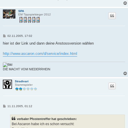
SPA
EM Tippspielsieger 2012
B
02.11.2005, 17:02
e
i
hier ist der Link und dann deine Anstossversion wählen
t
r
a
http://www.ascaron.com/d/service/index.html
g
DIE MACHT VOM NIEDERRHEIN
Stradivari
Stammspieler
B
11.11.2005, 01:12
e
i
t
verbaler Pfostentreffer hat geschrieben:
r
a
Bei Ascaron habe ich es schon versucht:
g