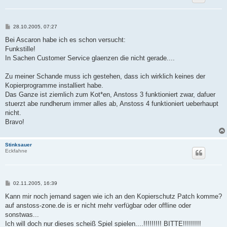
B
28.10.2005, 07:27
e
i
Bei Ascaron habe ich es schon versucht:
t
Funkstille!
r
a
In Sachen Customer Service glaenzen die nicht gerade....
g
Zu meiner Schande muss ich gestehen, dass ich wirklich keines der
Kopierprogramme installiert habe.
Das Ganze ist ziemlich zum Kot*en, Anstoss 3 funktioniert zwar, dafuer
stuerzt abe rundherum immer alles ab, Anstoss 4 funktioniert ueberhaupt
nicht.
Bravo!
Stinksauer
Eckfahne
B
02.11.2005, 16:39
e
i
Kann mir noch jemand sagen wie ich an den Kopierschutz Patch komme?
t
auf anstoss-zone.de is er nicht mehr verfügbar oder offline oder
r
a
sonstwas...
g
Ich will doch nur dieses scheiß Spiel spielen....!!!!!!!!! BITTE!!!!!!!!!