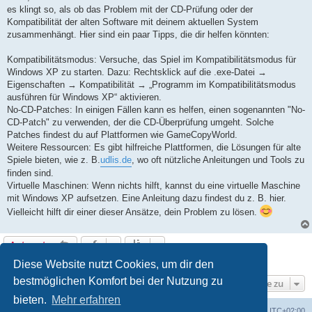
t
es klingt so, als ob das Problem mit der CD-Prüfung oder der
r
a
Kompatibilität der alten Software mit deinem aktuellen System
g
zusammenhängt. Hier sind ein paar Tipps, die dir helfen könnten:
Kompatibilitätsmodus: Versuche, das Spiel im Kompatibilitätsmodus für
Windows XP zu starten. Dazu: Rechtsklick auf die .exe-Datei →
Eigenschaften → Kompatibilität → „Programm im Kompatibilitätsmodus
ausführen für Windows XP“ aktivieren.
No-CD-Patches: In einigen Fällen kann es helfen, einen sogenannten "No-
CD-Patch" zu verwenden, der die CD-Überprüfung umgeht. Solche
Patches findest du auf Plattformen wie GameCopyWorld.
Weitere Ressourcen: Es gibt hilfreiche Plattformen, die Lösungen für alte
Spiele bieten, wie z. B.
udlis.de
, wo oft nützliche Anleitungen und Tools zu
finden sind.
Virtuelle Maschinen: Wenn nichts hilft, kannst du eine virtuelle Maschine
mit Windows XP aufsetzen. Eine Anleitung dazu findest du z. B. hier.
Vielleicht hilft dir einer dieser Ansätze, dein Problem zu lösen.
Antworten
9 Beiträge • Seite
1
von
1
Diese Website nutzt Cookies, um dir den
bestmöglichen Komfort bei der Nutzung zu
Gehe zu
bieten.
Mehr erfahren
ACZ Foren-Übersicht
Alle Cookies löschen
Alle Zeiten sind
UTC+02:00