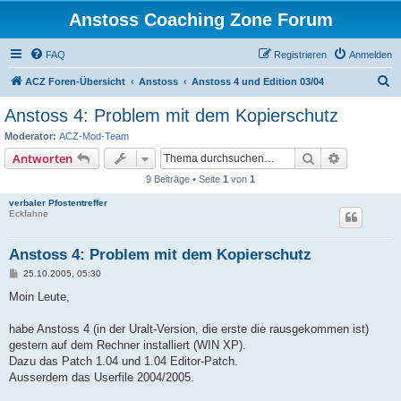
Anstoss Coaching Zone Forum
FAQ
Registrieren
Anmelden
S
ACZ Foren-Übersicht
Anstoss
Anstoss 4 und Edition 03/04
u
Anstoss 4: Problem mit dem Kopierschutz
c
Moderator:
ACZ-Mod-Team
h
Suche
Erweiterte
Antworten
e
9 Beiträge • Seite
1
von
1
verbaler Pfostentreffer
Eckfahne
Anstoss 4: Problem mit dem Kopierschutz
B
25.10.2005, 05:30
e
i
Moin Leute,
t
r
a
habe Anstoss 4 (in der Uralt-Version, die erste die rausgekommen ist)
g
gestern auf dem Rechner installiert (WIN XP).
Dazu das Patch 1.04 und 1.04 Editor-Patch.
Ausserdem das Userfile 2004/2005.