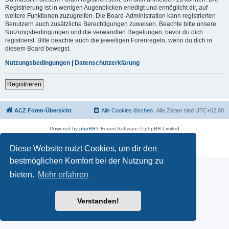
Registrierung ist in wenigen Augenblicken erledigt und ermöglicht dir, auf
weitere Funktionen zuzugreifen. Die Board-Administration kann registrierten
Benutzern auch zusätzliche Berechtigungen zuweisen. Beachte bitte unsere
Nutzungsbedingungen und die verwandten Regelungen, bevor du dich
registrierst. Bitte beachte auch die jeweiligen Forenregeln, wenn du dich in
diesem Board bewegst.
Nutzungsbedingungen
|
Datenschutzerklärung
Registrieren
ACZ Foren-Übersicht
Alle Cookies löschen
Alle Zeiten sind
UTC+02:00
Powered by
phpBB
® Forum Software © phpBB Limited
Deutsche Übersetzung durch
phpBB.de
Datenschutz
|
Nutzungsbedingungen
Diese Website nutzt Cookies, um dir den
bestmöglichen Komfort bei der Nutzung zu
bieten.
Mehr erfahren
Verstanden!