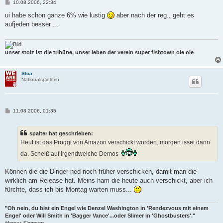
B
10.08.2006, 22:34
e
i
ui habe schon ganze 6% wie lustig
aber nach der reg., geht es
t
aufjeden besser ...
r
a
g
unser stolz ist die tribüne, unser leben der verein super fishtown ole ole
Stoa
Nationalspielerin
B
11.08.2006, 01:35
e
i
t
spalter hat geschrieben:
r
a
Heut ist das Proggi von Amazon verschickt worden, morgen isset dann
g
da. Scheiß auf irgendwelche Demos
Können die die Dinger ned noch früher verschicken, damit man die
wirklich am Release hat. Meins ham die heute auch verschickt, aber ich
fürchte, dass ich bis Montag warten muss...
"Oh nein, du bist ein Engel wie Denzel Washington in 'Rendezvous mit einem
Engel' oder Will Smith in 'Bagger Vance'...oder Slimer in 'Ghostbusters'."
Homer Simpson