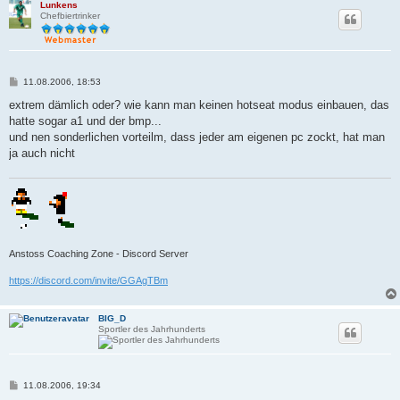
Lunkens
Chefbiertrinker
B
11.08.2006, 18:53
e
i
extrem dämlich oder? wie kann man keinen hotseat modus einbauen, das
t
hatte sogar a1 und der bmp...
r
a
und nen sonderlichen vorteilm, dass jeder am eigenen pc zockt, hat man
g
ja auch nicht
Anstoss Coaching Zone - Discord Server
https://discord.com/invite/GGAgTBm
BIG_D
Sportler des Jahrhunderts
B
11.08.2006, 19:34
e