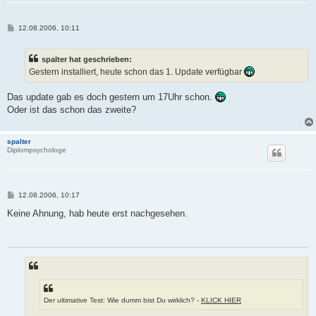
B
12.08.2006, 10:11
e
i
t
spalter hat geschrieben:
r
a
Gestern installiert, heute schon das 1. Update verfügbar
g
Das update gab es doch gestern um 17Uhr schon.
Oder ist das schon das zweite?
spalter
Diplompsychologe
B
12.08.2006, 10:17
e
i
Keine Ahnung, hab heute erst nachgesehen.
t
r
a
g
Der ultimative Test: Wie dumm bist Du wirklich? -
KLICK HIER