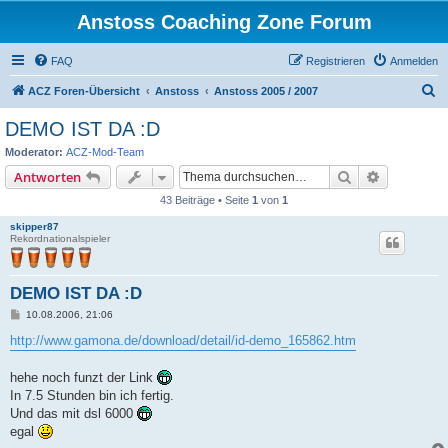
Anstoss Coaching Zone Forum
FAQ
Registrieren
Anmelden
S
ACZ Foren-Übersicht
Anstoss
Anstoss 2005 / 2007
u
DEMO IST DA :D
c
Moderator:
ACZ-Mod-Team
h
Suche
Erweiterte
Antworten
e
43 Beiträge • Seite
1
von
1
skipper87
Rekordnationalspieler
DEMO IST DA :D
B
10.08.2006, 21:06
e
i
http://www.gamona.de/download/detail/id-demo_165862.htm
t
r
a
hehe noch funzt der Link
g
In 7.5 Stunden bin ich fertig.
Und das mit dsl 6000
egal