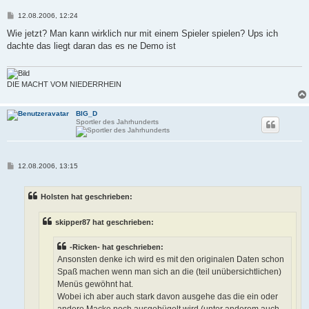
B
12.08.2006, 12:24
e
i
Wie jetzt? Man kann wirklich nur mit einem Spieler spielen? Ups ich
t
dachte das liegt daran das es ne Demo ist
r
a
g
DIE MACHT VOM NIEDERRHEIN
BIG_D
Sportler des Jahrhunderts
B
12.08.2006, 13:15
e
i
t
Holsten hat geschrieben:
r
a
g
skipper87 hat geschrieben:
-Ricken- hat geschrieben:
Ansonsten denke ich wird es mit den originalen Daten schon
Spaß machen wenn man sich an die (teil unübersichtlichen)
Menüs gewöhnt hat.
Wobei ich aber auch stark davon ausgehe das die ein oder
andere Macke noch ausgebügelt wird (unter anderem auch