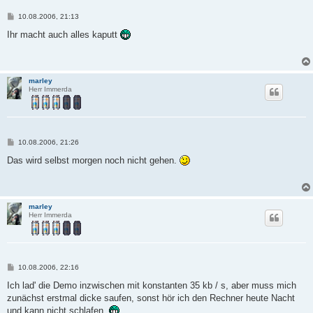
B
10.08.2006, 21:13
e
i
Ihr macht auch alles kaputt
t
r
a
g
marley
Herr Immerda
B
10.08.2006, 21:26
e
i
Das wird selbst morgen noch nicht gehen.
t
r
a
g
marley
Herr Immerda
B
10.08.2006, 22:16
e
i
Ich lad' die Demo inzwischen mit konstanten 35 kb / s, aber muss mich
t
zunächst erstmal dicke saufen, sonst hör ich den Rechner heute Nacht
r
a
und kann nicht schlafen.