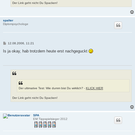
Der Link geht nicht Du Spacken!
spalter
Diplompsychologe
B
12.08.2006, 11:21
e
i
Is ja okay, hab trotzdem heute erst nachgeguckt
t
r
a
g
Der ultimative Test: Wie dumm bist Du wirklich? -
KLICK HIER
Der Link geht nicht Du Spacken!
SPA
EM Tippspielsieger 2012