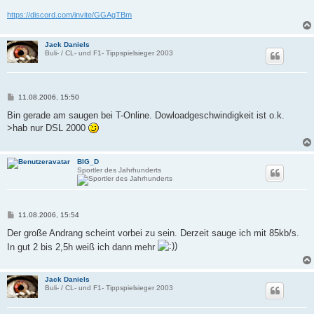
https://discord.com/invite/GGAgTBm
Jack Daniels
Buli- / CL- und F1- Tippspielsieger 2003
B
11.08.2006, 15:50
e
i
Bin gerade am saugen bei T-Online. Dowloadgeschwindigkeit ist o.k.
t
>hab nur DSL 2000
r
a
g
BIG_D
Sportler des Jahrhunderts
B
11.08.2006, 15:54
e
i
Der große Andrang scheint vorbei zu sein. Derzeit sauge ich mit 85kb/s.
t
In gut 2 bis 2,5h weiß ich dann mehr
r
a
g
Jack Daniels
Buli- / CL- und F1- Tippspielsieger 2003