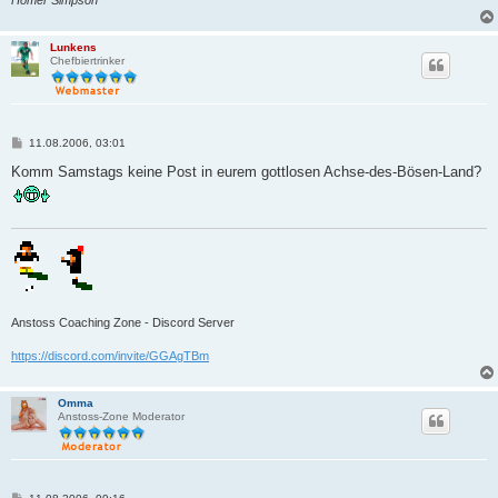
Lunkens
Chefbiertrinker
B
11.08.2006, 03:01
e
i
Komm Samstags keine Post in eurem gottlosen Achse-des-Bösen-Land?
t
r
a
g
Anstoss Coaching Zone - Discord Server
https://discord.com/invite/GGAgTBm
Omma
Anstoss-Zone Moderator
B