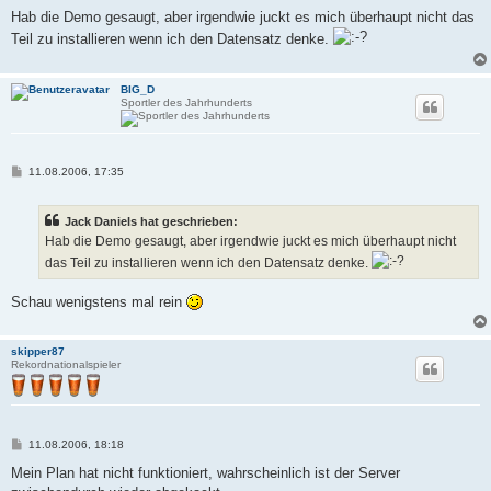
e
i
Hab die Demo gesaugt, aber irgendwie juckt es mich überhaupt nicht das
t
Teil zu installieren wenn ich den Datensatz denke.
r
a
g
BIG_D
Sportler des Jahrhunderts
B
11.08.2006, 17:35
e
i
t
Jack Daniels hat geschrieben:
r
a
Hab die Demo gesaugt, aber irgendwie juckt es mich überhaupt nicht
g
das Teil zu installieren wenn ich den Datensatz denke.
Schau wenigstens mal rein
skipper87
Rekordnationalspieler
B
11.08.2006, 18:18
e
i
Mein Plan hat nicht funktioniert, wahrscheinlich ist der Server
t