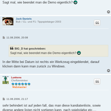
i
Sagt mal, wie beendet man die Demo eigentlich?
t
r
a
g
Jack Daniels
Buli- / CL- und F1- Tippspielsieger 2003
B
11.08.2006, 20:08
e
i
t
BIG_D hat geschrieben:
r
a
Sagt mal, wie beendet man die Demo eigentlich?
g
In der Mitte bei Datum ist rechts ein Werkzeug eingeblendet, darauf
klicken dann kann man zurück zu Windows.
Lunkens
Chefbiertrinker
B
11.08.2006, 21:17
e
i
sehr behindert ist auf jeden fall, das man diese kandiatenliste, sowie
t
diverse andere listen nicht sortieren kann, nach spielstärke etc....
r