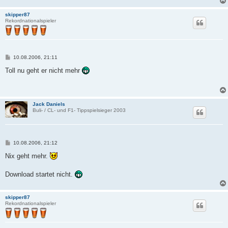
skipper87
Rekordnationalspieler
B
10.08.2006, 21:11
e
i
Toll nu geht er nicht mehr
t
r
a
g
Jack Daniels
Buli- / CL- und F1- Tippspielsieger 2003
B
10.08.2006, 21:12
e
i
Nix geht mehr.
t
r
a
Download startet nicht.
g
skipper87
Rekordnationalspieler