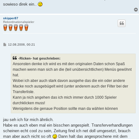
sowieso direk ein..
skipper87
Rekordnationalspieler
B
12.08.2006, 00:21
e
i
t
-Ricken- hat geschrieben:
r
a
Ansonsten denke ich wird es mit den originalen Daten schon Spaß
g
machen wenn man sich an die (teil unübersichtlichen) Menüs gewöhnt
hat.
Wobei ich aber auch stark davon ausgehe das die ein oder andere
Macke noch ausgebügelt wird (unter anderem auch der Filter bei der
Transferliste.
Kann ja nich angehen das ich mich immer durch 1000 Spieler
durchklicken muss!
Wenigstens die genaue Position sollte man da wählen können
jau seh ich für mich ähnlich.
Habe es auch eben mal ein bisschen angespielt. Transferverhandlungen
scheinen echt cool zu sein, Zeitung find ich net doll umgesetzt, brauch
man aber auch nicht so oft
Dann halt das angesprochene mit dem