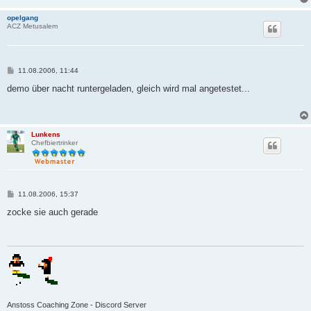
opelgang
ACZ Metusalem
B
11.08.2006, 11:44
e
i
demo über nacht runtergeladen, gleich wird mal angetestet...
t
r
a
g
Lunkens
Chefbiertrinker
B
11.08.2006, 15:37
e
i
zocke sie auch gerade
t
r
a
g
Anstoss Coaching Zone - Discord Server