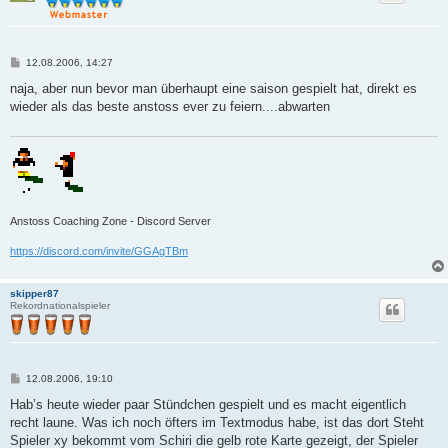
B
12.08.2006, 14:27
e
i
naja, aber nun bevor man überhaupt eine saison gespielt hat, direkt es
t
wieder als das beste anstoss ever zu feiern....abwarten
r
a
g
Anstoss Coaching Zone - Discord Server
https://discord.com/invite/GGAgTBm
skipper87
Rekordnationalspieler
B
12.08.2006, 19:10
e
i
Hab’s heute wieder paar Stündchen gespielt und es macht eigentlich
t
recht laune. Was ich noch öfters im Textmodus habe, ist das dort Steht
r
a
Spieler xy bekommt vom Schiri die gelb rote Karte gezeigt, der Spieler