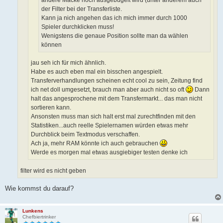
der Filter bei der Transferliste.
Kann ja nich angehen das ich mich immer durch 1000
Spieler durchklicken muss!
Wenigstens die genaue Position sollte man da wählen
können
jau seh ich für mich ähnlich.
Habe es auch eben mal ein bisschen angespielt.
Transferverhandlungen scheinen echt cool zu sein, Zeitung find
ich net doll umgesetzt, brauch man aber auch nicht so oft
Dann
halt das angesprochene mit dem Transfermarkt... das man nicht
sortieren kann.
Ansonsten muss man sich halt erst mal zurechtfinden mit den
Statistiken...auch reelle Spielernamen würden etwas mehr
Durchblick beim Textmodus verschaffen.
Ach ja, mehr RAM könnte ich auch gebrauchen
Werde es morgen mal etwas ausgiebiger testen denke ich
filter wird es nicht geben
Wie kommst du darauf?
Lunkens
Chefbiertrinker