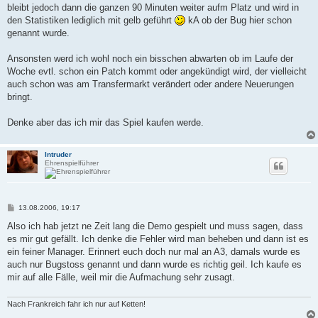
g
bleibt jedoch dann die ganzen 90 Minuten weiter aufm Platz und wird in
den Statistiken lediglich mit gelb geführt
kA ob der Bug hier schon
genannt wurde.
Ansonsten werd ich wohl noch ein bisschen abwarten ob im Laufe der
Woche evtl. schon ein Patch kommt oder angekündigt wird, der vielleicht
auch schon was am Transfermarkt verändert oder andere Neuerungen
bringt.
Denke aber das ich mir das Spiel kaufen werde.
Intruder
Ehrenspielführer
B
13.08.2006, 19:17
e
i
Also ich hab jetzt ne Zeit lang die Demo gespielt und muss sagen, dass
t
es mir gut gefällt. Ich denke die Fehler wird man beheben und dann ist es
r
a
ein feiner Manager. Erinnert euch doch nur mal an A3, damals wurde es
g
auch nur Bugstoss genannt und dann wurde es richtig geil. Ich kaufe es
mir auf alle Fälle, weil mir die Aufmachung sehr zusagt.
Nach Frankreich fahr ich nur auf Ketten!