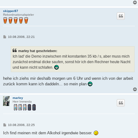
a
g
skipper87
Rekordnationalspieler
B
10.08.2006, 22:21
e
i
t
marley hat geschrieben:
r
a
Ich lad' die Demo inzwischen mit konstanten 35 kb / s, aber muss mich
g
zunächst erstmal dicke saufen, sonst hör ich den Rechner heute Nacht
und kann nicht schlafen.
hehe ich ziehs mir deshalb morgen um 6 Uhr und wenn ich von der arbeit
zurück komm kann ich daddeln... so mein plan
marley
Herr Immerda
B
10.08.2006, 22:25
e
i
Ich find meinen mit dem Alkohol irgendwie besser.
t