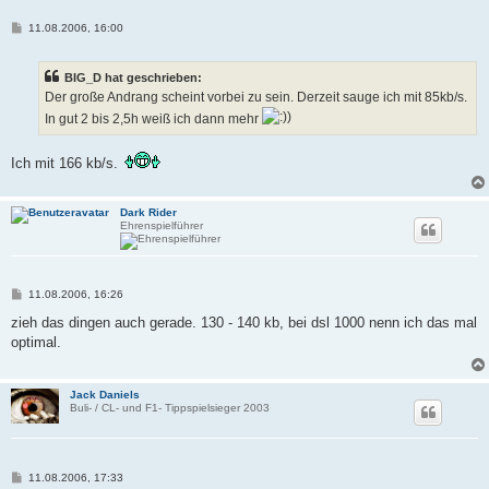
B
11.08.2006, 16:00
e
i
t
BIG_D hat geschrieben:
r
a
Der große Andrang scheint vorbei zu sein. Derzeit sauge ich mit 85kb/s.
g
In gut 2 bis 2,5h weiß ich dann mehr
Ich mit 166 kb/s.
Dark Rider
Ehrenspielführer
B
11.08.2006, 16:26
e
i
zieh das dingen auch gerade. 130 - 140 kb, bei dsl 1000 nenn ich das mal
t
optimal.
r
a
g
Jack Daniels
Buli- / CL- und F1- Tippspielsieger 2003
B
11.08.2006, 17:33