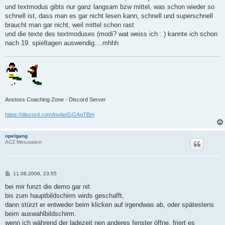
a
und textmodus gibts nur ganz langsam bzw mittel, was schon wieder so
g
schnell ist, dass man es gar nicht lesen kann, schnell und superschnell
braucht man gar nicht, weil mittel schon rast
und die texte des textmoduses (modi? wat weiss ich : ) kannte ich schon
nach 19. spieltagen auswendig....mhhh
Anstoss Coaching Zone - Discord Server
https://discord.com/invite/GGAgTBm
opelgang
ACZ Metusalem
B
11.08.2006, 23:55
e
i
bei mir funzt die demo gar nit.
t
bis zum hauptbildschirm wirds geschafft,
r
a
dann stürzt er entweder beim klicken auf irgendwas ab, oder spätestens
g
beim auswahlbildschirm.
wenn ich während der ladezeit nen anderes fenster öffne, friert es