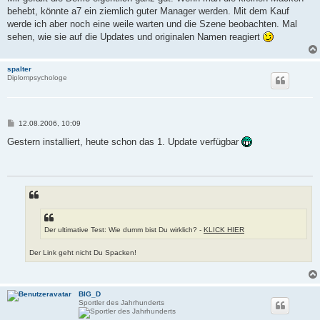
behebt, könnte a7 ein ziemlich guter Manager werden. Mit dem Kauf
werde ich aber noch eine weile warten und die Szene beobachten. Mal
sehen, wie sie auf die Updates und originalen Namen reagiert
spalter
Diplompsychologe
B
12.08.2006, 10:09
e
i
Gestern installiert, heute schon das 1. Update verfügbar
t
r
a
g
Der ultimative Test: Wie dumm bist Du wirklich? -
KLICK HIER
Der Link geht nicht Du Spacken!
BIG_D
Sportler des Jahrhunderts