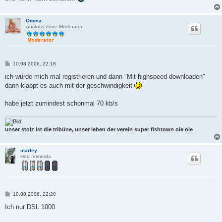
g
Omma
Anstoss-Zone Moderator
B
10.08.2006, 22:18
e
i
ich würde mich mal registrieren und dann "Mit highspeed downloaden"
t
dann klappt es auch mit der geschwindigkeit
r
a
g
habe jetzt zumindest schonmal 70 kb/s
unser stolz ist die tribüne, unser leben der verein super fishtown ole ole
marley
Herr Immerda
B
10.08.2006, 22:20
e
i
Ich nur DSL 1000.
t
r