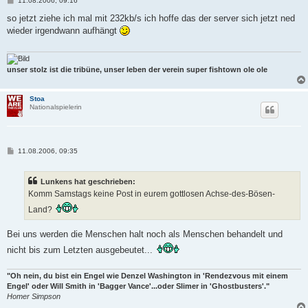
11.08.2006, 09:16
e
i
so jetzt ziehe ich mal mit 232kb/s ich hoffe das der server sich jetzt ned
t
wieder irgendwann aufhängt
r
a
g
unser stolz ist die tribüne, unser leben der verein super fishtown ole ole
Stoa
Nationalspielerin
B
11.08.2006, 09:35
e
i
t
Lunkens hat geschrieben:
r
a
Komm Samstags keine Post in eurem gottlosen Achse-des-Bösen-
g
Land?
Bei uns werden die Menschen halt noch als Menschen behandelt und
nicht bis zum Letzten ausgebeutet...
"Oh nein, du bist ein Engel wie Denzel Washington in 'Rendezvous mit einem
Engel' oder Will Smith in 'Bagger Vance'...oder Slimer in 'Ghostbusters'."
Homer Simpson