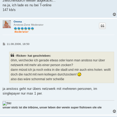
zwischendurch wieder abgekackt...
r
a
na ja, ich lade es nu bei T-online
g
147 kb/s
Omma
Anstoss-Zone Moderator
B
11.08.2006, 18:50
e
i
t
-Ricken- hat geschrieben:
r
a
öhm, verchecke ich gerade etwas oder kann man anstoss nur über
g
netzwerk mit mehr als einer person zocken?
dann müsst ich ja noch extra in die stadt und mir auch eins holen. wollt
doch die nacht mit nem kollegen durchzocken!
also das wäre schonmal sehr scheiße
ja anstoss geht nur übers netzwerk mit mehreren personen, im
singlepayer nur max 1 per.
unser stolz ist die tribüne, unser leben der verein super fishtown ole ole