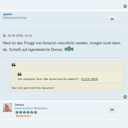
r
a
g
spalter
Diplompsychologe
B
10.08.2006, 22:31
e
i
Heut ist das Proggi von Amazon verschickt worden, morgen isset dann
t
da. Scheiß auf irgendwelche Demos
r
a
g
Der ultimative Test: Wie dumm bist Du wirklich? -
KLICK HIER
Der Link geht nicht Du Spacken!
Omma
Anstoss-Zone Moderator