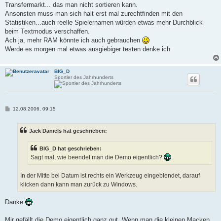
Transfermarkt... das man nicht sortieren kann.
Ansonsten muss man sich halt erst mal zurechtfinden mit den
Statistiken...auch reelle Spielernamen würden etwas mehr Durchblick
beim Textmodus verschaffen.
Ach ja, mehr RAM könnte ich auch gebrauchen
Werde es morgen mal etwas ausgiebiger testen denke ich
BIG_D
Sportler des Jahrhunderts
B
12.08.2006, 09:15
e
i
t
Jack Daniels hat geschrieben:
r
a
g
BIG_D hat geschrieben:
Sagt mal, wie beendet man die Demo eigentlich?
In der Mitte bei Datum ist rechts ein Werkzeug eingeblendet, darauf
klicken dann kann man zurück zu Windows.
Danke
Mir gefällt die Demo eigentlich ganz gut. Wenn man die kleinen Macken