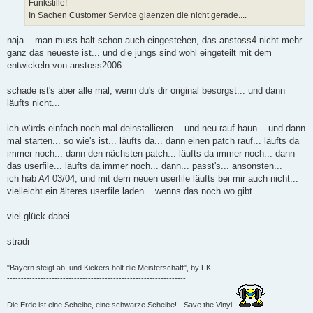
Funkstille!
In Sachen Customer Service glaenzen die nicht gerade....
naja... man muss halt schon auch eingestehen, das anstoss4 nicht mehr
ganz das neueste ist... und die jungs sind wohl eingeteilt mit dem
entwickeln von anstoss2006...
schade ist's aber alle mal, wenn du's dir original besorgst... und dann
läufts nicht...
ich würds einfach noch mal deinstallieren... und neu rauf haun... und dann
mal starten... so wie's ist... läufts da... dann einen patch rauf... läufts da
immer noch... dann den nächsten patch... läufts da immer noch... dann
das userfile... läufts da immer noch... dann... passt's... ansonsten...
ich hab A4 03/04, und mit dem neuen userfile läufts bei mir auch nicht...
vielleicht ein älteres userfile laden... wenns das noch wo gibt..
viel glück dabei...
stradi
"Bayern steigt ab, und Kickers holt die Meisterschaft", by FK
----------------------------------------------------------------
Die Erde ist eine Scheibe, eine schwarze Scheibe! - Save the Vinyl!