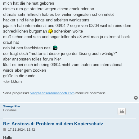
mich hat die heimat geboren
dieses rum ge stottere wegen einem crack oder so
oftmals sehr hilfreich hab es bei vielen originalen schon erlebt
hacker sind feine jungs und arbeiten wenigstens
jaja ich hab international und 03/04 2 sogar von 03/04 weil ich eins dem
schrecklichen burgsman
schenken wollte
muß schon cool sein und sogar toller als a3 weil man ja extremst bock
drauf hat
dab ist nen faschisten nazi
der fragt doch "mutter ist dieser junge der lösung auch würdig?"
aber ansonsten tolles forum hier
läuft es bei euch ich krieg 03/04 nicht zum laufen und international
würds aber gern zocken
grüße in die runde
-der BJqrn
Soins progressifs
viagrasansordonnancefr.com
meilleure pharmacie
StengelPro
Eckfahne
Re: Anstoss 4: Problem mit dem Kopierschutz
B
17.11.2024, 12:42
e
i
Hallo,