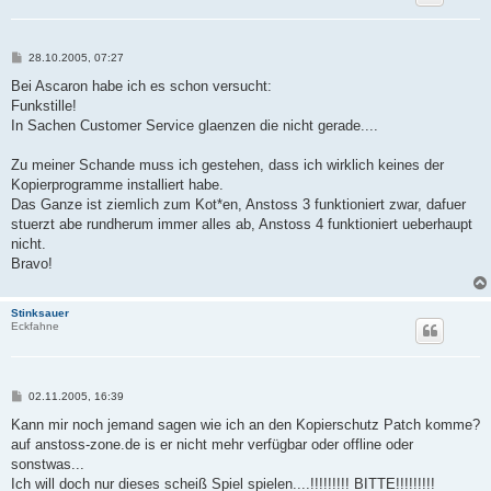
B
28.10.2005, 07:27
e
i
Bei Ascaron habe ich es schon versucht:
t
Funkstille!
r
a
In Sachen Customer Service glaenzen die nicht gerade....
g
Zu meiner Schande muss ich gestehen, dass ich wirklich keines der
Kopierprogramme installiert habe.
Das Ganze ist ziemlich zum Kot*en, Anstoss 3 funktioniert zwar, dafuer
stuerzt abe rundherum immer alles ab, Anstoss 4 funktioniert ueberhaupt
nicht.
Bravo!
Stinksauer
Eckfahne
B
02.11.2005, 16:39
e
i
Kann mir noch jemand sagen wie ich an den Kopierschutz Patch komme?
t
auf anstoss-zone.de is er nicht mehr verfügbar oder offline oder
r
a
sonstwas...
g
Ich will doch nur dieses scheiß Spiel spielen....!!!!!!!!! BITTE!!!!!!!!!