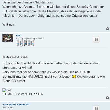
Dann wie beschrieben Neustart etc.
Wenn ich jetzt Anstoss 4 starten will, kommt dieser Security-Check der
CD und dann bekomme ich die Meldung, dass der eingegebene Code
falsch ist. (Der ist aber richtig und ja, es ist eine Originalversion...)
Wat nu?
SPA
EM Tippspielsieger 2012
B
27.10.2005, 18:35
e
i
Sorry ch glaub nicht das dir da einer helfen kann, da hier keiner dazu
t
steht dass er A4 hat!
r
a
Versuchs mal bei Ascaron falls es wirklich die Original CD ist!
g
Schmeiß mal die NATÜRLCH nicht vorhandenen
Kopierprograme wie
Clone CD runter
DIE MACHT VOM NIEDERRHEIN
verbaler Pfostentreffer
Eckfahne