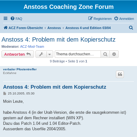
Anstoss Coaching Zone Forum
FAQ
Registrieren
Anmelden
S
ACZ Foren-Übersicht
Anstoss
Anstoss 4 und Edition 03/04
u
Anstoss 4: Problem mit dem Kopierschutz
c
Moderator:
ACZ-Mod-Team
h
Suche
Erweiterte
Antworten
e
9 Beiträge • Seite
1
von
1
verbaler Pfostentreffer
Eckfahne
Anstoss 4: Problem mit dem Kopierschutz
B
25.10.2005, 05:30
e
i
Moin Leute,
t
r
a
habe Anstoss 4 (in der Uralt-Version, die erste die rausgekommen ist)
g
gestern auf dem Rechner installiert (WIN XP).
Dazu das Patch 1.04 und 1.04 Editor-Patch.
Ausserdem das Userfile 2004/2005.