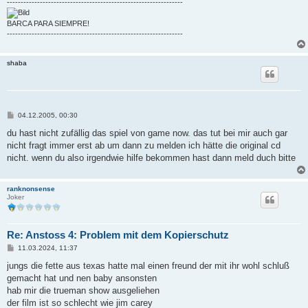
----------------------------------------------------------------
BARCA PARA SIEMPRE!
----------------------------------------------------------------
shaba
B
04.12.2005, 00:30
e
i
du hast nicht zufällig das spiel von game now. das tut bei mir auch gar
t
nicht fragt immer erst ab um dann zu melden ich hätte die original cd
r
a
nicht. wenn du also irgendwie hilfe bekommen hast dann meld duch bitte
g
ranknonsense
Joker
Re: Anstoss 4: Problem mit dem Kopierschutz
B
11.03.2024, 11:37
e
i
jungs die fette aus texas hatte mal einen freund der mit ihr wohl schluß
t
gemacht hat und nen baby ansonsten
r
a
hab mir die trueman show ausgeliehen
g
der film ist so schlecht wie jim carey