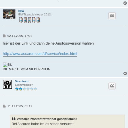
SPA
EM Tippspielsieger 2012
B
02.11.2005, 17:02
e
i
hier ist der Link und dann deine Anstossversion wählen
t
r
a
http://www.ascaron.com/d/service/index.html
g
DIE MACHT VOM NIEDERRHEIN
Stradivari
Stammspieler
B
11.11.2005, 01:12
e
i
t
verbaler Pfostentreffer hat geschrieben:
r
a
Bei Ascaron habe ich es schon versucht:
g