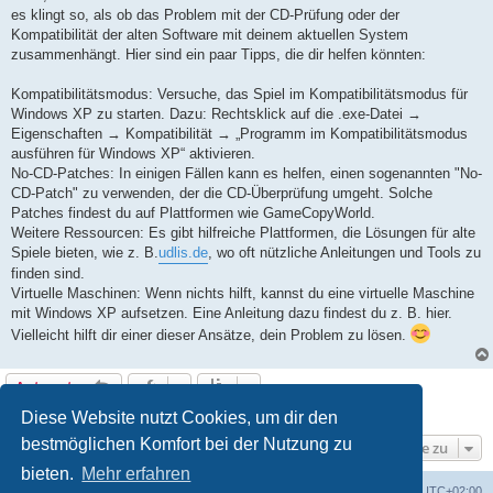
t
es klingt so, als ob das Problem mit der CD-Prüfung oder der
r
a
Kompatibilität der alten Software mit deinem aktuellen System
g
zusammenhängt. Hier sind ein paar Tipps, die dir helfen könnten:
Kompatibilitätsmodus: Versuche, das Spiel im Kompatibilitätsmodus für
Windows XP zu starten. Dazu: Rechtsklick auf die .exe-Datei →
Eigenschaften → Kompatibilität → „Programm im Kompatibilitätsmodus
ausführen für Windows XP“ aktivieren.
No-CD-Patches: In einigen Fällen kann es helfen, einen sogenannten "No-
CD-Patch" zu verwenden, der die CD-Überprüfung umgeht. Solche
Patches findest du auf Plattformen wie GameCopyWorld.
Weitere Ressourcen: Es gibt hilfreiche Plattformen, die Lösungen für alte
Spiele bieten, wie z. B.
udlis.de
, wo oft nützliche Anleitungen und Tools zu
finden sind.
Virtuelle Maschinen: Wenn nichts hilft, kannst du eine virtuelle Maschine
mit Windows XP aufsetzen. Eine Anleitung dazu findest du z. B. hier.
Vielleicht hilft dir einer dieser Ansätze, dein Problem zu lösen.
Antworten
9 Beiträge • Seite
1
von
1
Diese Website nutzt Cookies, um dir den
bestmöglichen Komfort bei der Nutzung zu
Gehe zu
bieten.
Mehr erfahren
ACZ Foren-Übersicht
Alle Cookies löschen
Alle Zeiten sind
UTC+02:00