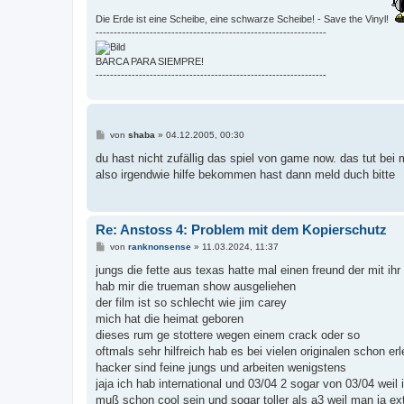
Die Erde ist eine Scheibe, eine schwarze Scheibe! - Save the Vinyl!
----------------------------------------------------------------
BARCA PARA SIEMPRE!
----------------------------------------------------------------
B
von
shaba
»
04.12.2005, 00:30
e
i
du hast nicht zufällig das spiel von game now. das tut bei 
t
also irgendwie hilfe bekommen hast dann meld duch bitte
r
a
g
Re: Anstoss 4: Problem mit dem Kopierschutz
B
von
ranknonsense
»
11.03.2024, 11:37
e
i
jungs die fette aus texas hatte mal einen freund der mit 
t
hab mir die trueman show ausgeliehen
r
a
der film ist so schlecht wie jim carey
g
mich hat die heimat geboren
dieses rum ge stottere wegen einem crack oder so
oftmals sehr hilfreich hab es bei vielen originalen schon erl
hacker sind feine jungs und arbeiten wenigstens
jaja ich hab international und 03/04 2 sogar von 03/04 we
muß schon cool sein und sogar toller als a3 weil man ja ex