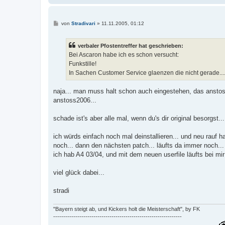
B
von
Stradivari
»
11.11.2005, 01:12
e
i
t
verbaler Pfostentreffer hat geschrieben:
r
a
Bei Ascaron habe ich es schon versucht:
g
Funkstille!
In Sachen Customer Service glaenzen die nicht gerade...
naja... man muss halt schon auch eingestehen, das anstoss
anstoss2006...
schade ist's aber alle mal, wenn du's dir original besorgst...
ich würds einfach noch mal deinstallieren... und neu rauf hau
noch... dann den nächsten patch... läufts da immer noch... 
ich hab A4 03/04, und mit dem neuen userfile läufts bei mir 
viel glück dabei...
stradi
"Bayern steigt ab, und Kickers holt die Meisterschaft", by FK
----------------------------------------------------------------