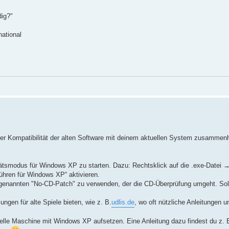
dig?"
national
der Kompatibilität der alten Software mit deinem aktuellen System zusammenh
tätsmodus für Windows XP zu starten. Dazu: Rechtsklick auf die .exe-Datei
hren für Windows XP“ aktivieren.
sogenannten "No-CD-Patch" zu verwenden, der die CD-Überprüfung umgeht. Sol
ungen für alte Spiele bieten, wie z. B.
udlis.de
, wo oft nützliche Anleitungen u
tuelle Maschine mit Windows XP aufsetzen. Eine Anleitung dazu findest du z. B