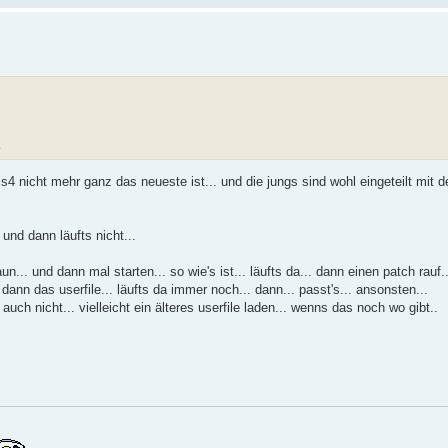
.
4 nicht mehr ganz das neueste ist... und die jungs sind wohl eingeteilt mit 
 und dann läufts nicht...
n... und dann mal starten... so wie's ist... läufts da... dann einen patch rauf.
dann das userfile... läufts da immer noch... dann... passt's... ansonsten...
auch nicht... vielleicht ein älteres userfile laden... wenns das noch wo gibt..