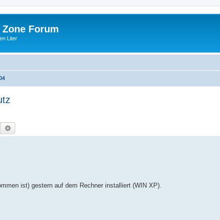
 Zone Forum
n Liter
04
utz
Suche
Erweiterte Suche
kommen ist) gestern auf dem Rechner installiert (WIN XP).