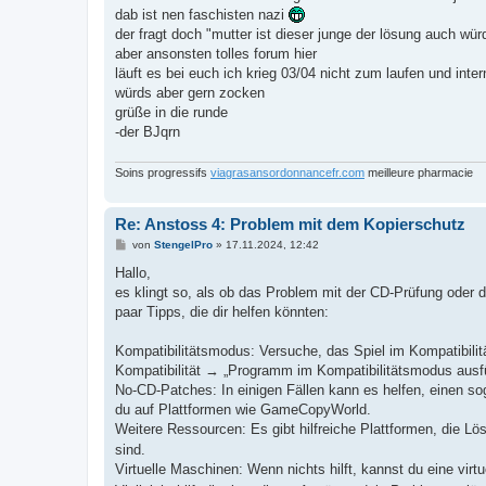
dab ist nen faschisten nazi
der fragt doch "mutter ist dieser junge der lösung auch wür
aber ansonsten tolles forum hier
läuft es bei euch ich krieg 03/04 nicht zum laufen und inter
würds aber gern zocken
grüße in die runde
-der BJqrn
Soins progressifs
viagrasansordonnancefr.com
meilleure pharmacie
Re: Anstoss 4: Problem mit dem Kopierschutz
B
von
StengelPro
»
17.11.2024, 12:42
e
i
Hallo,
t
es klingt so, als ob das Problem mit der CD-Prüfung oder 
r
a
paar Tipps, die dir helfen könnten:
g
Kompatibilitätsmodus: Versuche, das Spiel im Kompatibili
Kompatibilität → „Programm im Kompatibilitätsmodus ausfü
No-CD-Patches: In einigen Fällen kann es helfen, einen 
du auf Plattformen wie GameCopyWorld.
Weitere Ressourcen: Es gibt hilfreiche Plattformen, die Lös
sind.
Virtuelle Maschinen: Wenn nichts hilft, kannst du eine vir