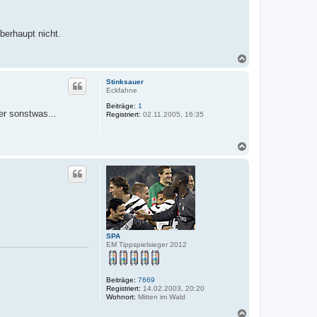
berhaupt nicht.
N
a
c
Stinksauer
h
Eckfahne
o
Beiträge:
1
b
er sonstwas...
Registriert:
02.11.2005, 16:35
e
n
N
a
c
h
o
b
e
n
SPA
EM Tippspielsieger 2012
Beiträge:
7669
Registriert:
14.02.2003, 20:20
Wohnort:
Mitten im Wald
N