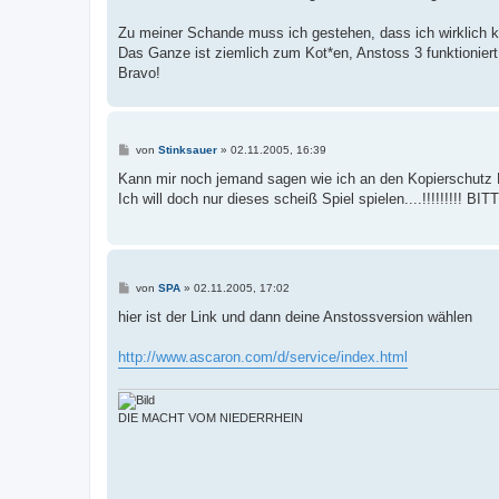
g
Zu meiner Schande muss ich gestehen, dass ich wirklich ke
Das Ganze ist ziemlich zum Kot*en, Anstoss 3 funktioniert 
Bravo!
B
von
Stinksauer
»
02.11.2005, 16:39
e
i
Kann mir noch jemand sagen wie ich an den Kopierschutz P
t
Ich will doch nur dieses scheiß Spiel spielen....!!!!!!!!! BITTE
r
a
g
B
von
SPA
»
02.11.2005, 17:02
e
i
hier ist der Link und dann deine Anstossversion wählen
t
r
a
http://www.ascaron.com/d/service/index.html
g
DIE MACHT VOM NIEDERRHEIN