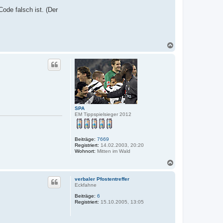
ode falsch ist. (Der
N
a
c
h
o
b
e
n
SPA
EM Tippspielsieger 2012
Beiträge:
7669
Registriert:
14.02.2003, 20:20
Wohnort:
Mitten im Wald
N
a
c
verbaler Pfostentreffer
h
Eckfahne
o
Beiträge:
6
b
Registriert:
15.10.2005, 13:05
e
n