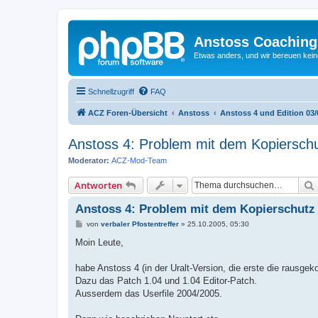
Anstoss Coaching
Etwas anders, und wir bereuen keine
Schnellzugriff
FAQ
ACZ Foren-Übersicht
Anstoss
Anstoss 4 und Edition 03/
Anstoss 4: Problem mit dem Kopiersch
Moderator:
ACZ-Mod-Team
Antworten
Anstoss 4: Problem mit dem Kopierschutz
B
von
verbaler Pfostentreffer
»
25.10.2005, 05:30
e
i
Moin Leute,
t
r
a
habe Anstoss 4 (in der Uralt-Version, die erste die rausge
g
Dazu das Patch 1.04 und 1.04 Editor-Patch.
Ausserdem das Userfile 2004/2005.