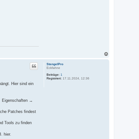
t
e
n
v
o
n
r
a
n
k
n
o
n
s
N
e
a
n
c
s
StengelPro
h
e
Eckfahne
o
Beiträge:
1
b
Registriert:
17.11.2024, 12:36
e
ängt. Hier sind ein
n
 → Eigenschaften →
che Patches findest
nd Tools zu finden
. hier.