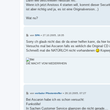
Dann wie beschrieben Neustart etc.
Wenn ich jetzt Anstoss 4 starten will, kommt dieser Secu
ist aber richtig und ja, es ist eine Originalversion...)
Wat nu?
B
von
SPA
»
27.10.2005, 18:35
e
i
Sorry ch glaub nicht das dir da einer helfen kann, da hier k
t
Versuchs mal bei Ascaron falls es wirklich die Original CD i
r
a
Schmeiß mal die NATÜRLCH nicht vorhandenen
Kopier
g
DIE MACHT VOM NIEDERRHEIN
B
von
verbaler Pfostentreffer
»
28.10.2005, 07:27
e
i
Bei Ascaron habe ich es schon versucht:
t
Funkstille!
r
a
In Sachen Customer Service glaenzen die nicht gerade....