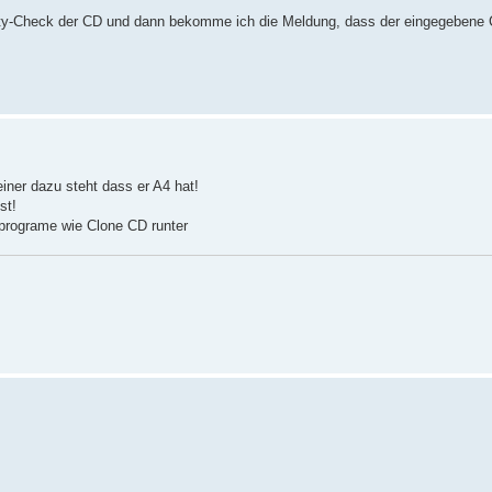
rity-Check der CD und dann bekomme ich die Meldung, dass der eingegebene C
einer dazu steht dass er A4 hat!
st!
programe wie Clone CD runter