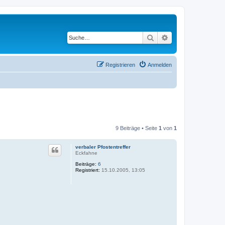
Suche
Erweiterte Suche
Registrieren
Anmelden
9 Beiträge • Seite
1
von
1
verbaler Pfostentreffer
Eckfahne
Beiträge:
6
Registriert:
15.10.2005, 13:05