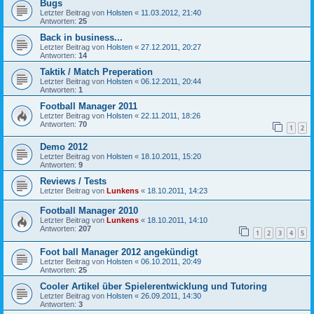
Bugs
Letzter Beitrag von
Holsten
«
11.03.2012, 21:40
Antworten:
25
Back in business...
Letzter Beitrag von
Holsten
«
27.12.2011, 20:27
Antworten:
14
Taktik / Match Preperation
Letzter Beitrag von
Holsten
«
06.12.2011, 20:44
Antworten:
1
Football Manager 2011
Letzter Beitrag von
Holsten
«
22.11.2011, 18:26
Antworten:
70
1
2
Demo 2012
Letzter Beitrag von
Holsten
«
18.10.2011, 15:20
Antworten:
9
Reviews / Tests
Letzter Beitrag von
Lunkens
«
18.10.2011, 14:23
Football Manager 2010
Letzter Beitrag von
Lunkens
«
18.10.2011, 14:10
Antworten:
207
1
2
3
4
5
Foot ball Manager 2012 angekündigt
Letzter Beitrag von
Holsten
«
06.10.2011, 20:49
Antworten:
25
Cooler Artikel über Spielerentwicklung und Tutoring
Letzter Beitrag von
Holsten
«
26.09.2011, 14:30
Antworten:
3