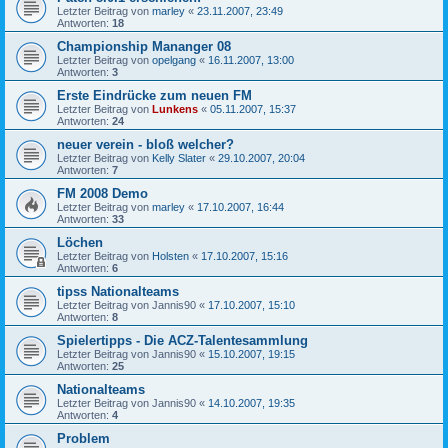
Letzter Beitrag von
marley
«
23.11.2007, 23:49
Antworten:
18
Championship Mananger 08
Letzter Beitrag von
opelgang
«
16.11.2007, 13:00
Antworten:
3
Erste Eindrücke zum neuen FM
Letzter Beitrag von
Lunkens
«
05.11.2007, 15:37
Antworten:
24
neuer verein - bloß welcher?
Letzter Beitrag von
Kelly Slater
«
29.10.2007, 20:04
Antworten:
7
FM 2008 Demo
Letzter Beitrag von
marley
«
17.10.2007, 16:44
Antworten:
33
Löchen
Letzter Beitrag von
Holsten
«
17.10.2007, 15:16
Antworten:
6
tipss Nationalteams
Letzter Beitrag von
Jannis90
«
17.10.2007, 15:10
Antworten:
8
Spielertipps - Die ACZ-Talentesammlung
Letzter Beitrag von
Jannis90
«
15.10.2007, 19:15
Antworten:
25
Nationalteams
Letzter Beitrag von
Jannis90
«
14.10.2007, 19:35
Antworten:
4
Problem