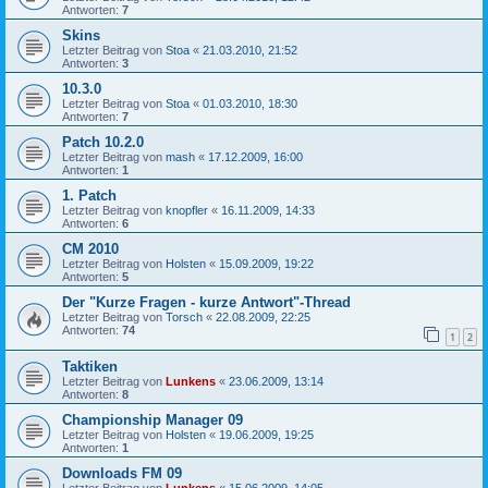
Antworten:
7
Skins
Letzter Beitrag von
Stoa
«
21.03.2010, 21:52
Antworten:
3
10.3.0
Letzter Beitrag von
Stoa
«
01.03.2010, 18:30
Antworten:
7
Patch 10.2.0
Letzter Beitrag von
mash
«
17.12.2009, 16:00
Antworten:
1
1. Patch
Letzter Beitrag von
knopfler
«
16.11.2009, 14:33
Antworten:
6
CM 2010
Letzter Beitrag von
Holsten
«
15.09.2009, 19:22
Antworten:
5
Der "Kurze Fragen - kurze Antwort"-Thread
Letzter Beitrag von
Torsch
«
22.08.2009, 22:25
Antworten:
74
1
2
Taktiken
Letzter Beitrag von
Lunkens
«
23.06.2009, 13:14
Antworten:
8
Championship Manager 09
Letzter Beitrag von
Holsten
«
19.06.2009, 19:25
Antworten:
1
Downloads FM 09