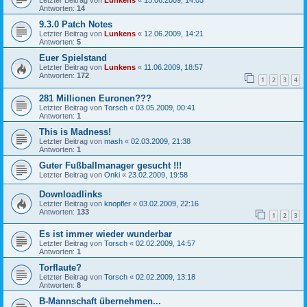
Letzter Beitrag von
Lunkens
«
15.06.2009, 14:05
Antworten:
14
9.3.0 Patch Notes
Letzter Beitrag von
Lunkens
«
12.06.2009, 14:21
Antworten:
5
Euer Spielstand
Letzter Beitrag von
Lunkens
«
11.06.2009, 18:57
Antworten:
172
1
2
3
4
281 Millionen Euronen???
Letzter Beitrag von
Torsch
«
03.05.2009, 00:41
Antworten:
1
This is Madness!
Letzter Beitrag von
mash
«
02.03.2009, 21:38
Antworten:
1
Guter Fußballmanager gesucht !!!
Letzter Beitrag von
Onki
«
23.02.2009, 19:58
Downloadlinks
Letzter Beitrag von
knopfler
«
03.02.2009, 22:16
Antworten:
133
1
2
3
Es ist immer wieder wunderbar
Letzter Beitrag von
Torsch
«
02.02.2009, 14:57
Antworten:
1
Torflaute?
Letzter Beitrag von
Torsch
«
02.02.2009, 13:18
Antworten:
8
B-Mannschaft übernehmen...