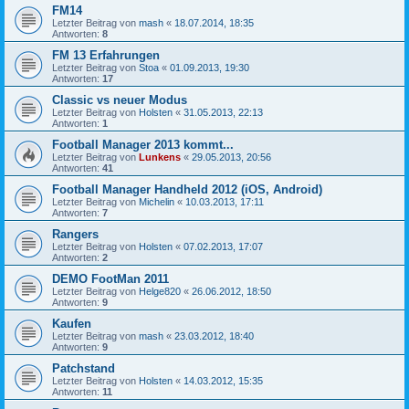
FM14
Letzter Beitrag von
mash
«
18.07.2014, 18:35
Antworten:
8
FM 13 Erfahrungen
Letzter Beitrag von
Stoa
«
01.09.2013, 19:30
Antworten:
17
Classic vs neuer Modus
Letzter Beitrag von
Holsten
«
31.05.2013, 22:13
Antworten:
1
Football Manager 2013 kommt...
Letzter Beitrag von
Lunkens
«
29.05.2013, 20:56
Antworten:
41
Football Manager Handheld 2012 (iOS, Android)
Letzter Beitrag von
Michelin
«
10.03.2013, 17:11
Antworten:
7
Rangers
Letzter Beitrag von
Holsten
«
07.02.2013, 17:07
Antworten:
2
DEMO FootMan 2011
Letzter Beitrag von
Helge820
«
26.06.2012, 18:50
Antworten:
9
Kaufen
Letzter Beitrag von
mash
«
23.03.2012, 18:40
Antworten:
9
Patchstand
Letzter Beitrag von
Holsten
«
14.03.2012, 15:35
Antworten:
11