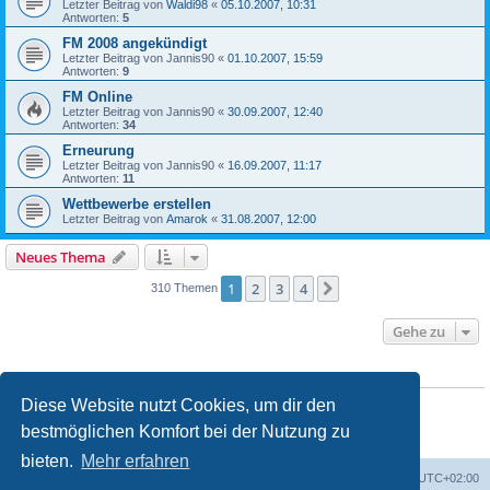
Letzter Beitrag von
Waldi98
«
05.10.2007, 10:31
Antworten:
5
FM 2008 angekündigt
Letzter Beitrag von
Jannis90
«
01.10.2007, 15:59
Antworten:
9
FM Online
Letzter Beitrag von
Jannis90
«
30.09.2007, 12:40
Antworten:
34
Erneurung
Letzter Beitrag von
Jannis90
«
16.09.2007, 11:17
Antworten:
11
Wettbewerbe erstellen
Letzter Beitrag von
Amarok
«
31.08.2007, 12:00
Neues Thema
1
2
3
4
Nächste
310 Themen
Gehe zu
BERECHTIGUNGEN IN DIESEM FORUM
Du darfst
keine
neuen Themen in diesem Forum erstellen.
Diese Website nutzt Cookies, um dir den
Du darfst
keine
Antworten zu Themen in diesem Forum erstellen.
bestmöglichen Komfort bei der Nutzung zu
Du darfst deine Beiträge in diesem Forum
nicht
ändern.
Du darfst deine Beiträge in diesem Forum
nicht
löschen.
bieten.
Mehr erfahren
ACZ Foren-Übersicht
Alle Cookies löschen
Alle Zeiten sind
UTC+02:00