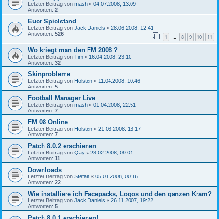
Letzter Beitrag von
mash
«
04.07.2008, 13:09
Antworten:
2
Euer Spielstand
Letzter Beitrag von
Jack Daniels
«
28.06.2008, 12:41
Antworten:
526
1
8
9
10
11
…
Wo kriegt man den FM 2008 ?
Letzter Beitrag von
Tim
«
16.04.2008, 23:10
Antworten:
32
Skinprobleme
Letzter Beitrag von
Holsten
«
11.04.2008, 10:46
Antworten:
5
Football Manager Live
Letzter Beitrag von
mash
«
01.04.2008, 22:51
Antworten:
7
FM 08 Online
Letzter Beitrag von
Holsten
«
21.03.2008, 13:17
Antworten:
7
Patch 8.0.2 erschienen
Letzter Beitrag von
Qay
«
23.02.2008, 09:04
Antworten:
11
Downloads
Letzter Beitrag von
Stefan
«
05.01.2008, 00:16
Antworten:
22
Wie installiere ich Facepacks, Logos und den ganzen Kram?
Letzter Beitrag von
Jack Daniels
«
26.11.2007, 19:22
Antworten:
5
Patch 8.0.1 erschienen!