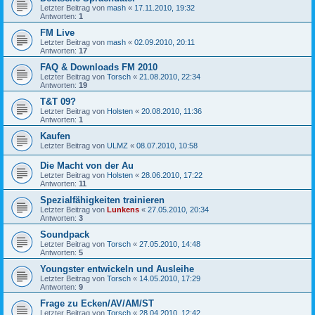
Letzter Beitrag von
mash
«
17.11.2010, 19:32
Antworten:
1
FM Live
Letzter Beitrag von
mash
«
02.09.2010, 20:11
Antworten:
17
FAQ & Downloads FM 2010
Letzter Beitrag von
Torsch
«
21.08.2010, 22:34
Antworten:
19
T&T 09?
Letzter Beitrag von
Holsten
«
20.08.2010, 11:36
Antworten:
1
Kaufen
Letzter Beitrag von
ULMZ
«
08.07.2010, 10:58
Die Macht von der Au
Letzter Beitrag von
Holsten
«
28.06.2010, 17:22
Antworten:
11
Spezialfähigkeiten trainieren
Letzter Beitrag von
Lunkens
«
27.05.2010, 20:34
Antworten:
3
Soundpack
Letzter Beitrag von
Torsch
«
27.05.2010, 14:48
Antworten:
5
Youngster entwickeln und Ausleihe
Letzter Beitrag von
Torsch
«
14.05.2010, 17:29
Antworten:
9
Frage zu Ecken/AV/AM/ST
Letzter Beitrag von
Torsch
«
28.04.2010, 12:42