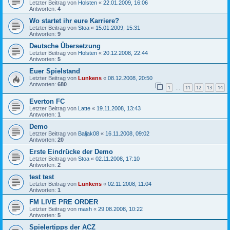
Letzter Beitrag von
Holsten
«
22.01.2009, 16:06
Antworten:
4
Wo startet ihr eure Karriere?
Letzter Beitrag von
Stoa
«
15.01.2009, 15:31
Antworten:
9
Deutsche Übersetzung
Letzter Beitrag von
Holsten
«
20.12.2008, 22:44
Antworten:
5
Euer Spielstand
Letzter Beitrag von
Lunkens
«
08.12.2008, 20:50
Antworten:
680
1
11
12
13
14
…
Everton FC
Letzter Beitrag von
Latte
«
19.11.2008, 13:43
Antworten:
1
Demo
Letzter Beitrag von
Baljak08
«
16.11.2008, 09:02
Antworten:
20
Erste Eindrücke der Demo
Letzter Beitrag von
Stoa
«
02.11.2008, 17:10
Antworten:
2
test test
Letzter Beitrag von
Lunkens
«
02.11.2008, 11:04
Antworten:
1
FM LIVE PRE ORDER
Letzter Beitrag von
mash
«
29.08.2008, 10:22
Antworten:
5
Spielertipps der ACZ