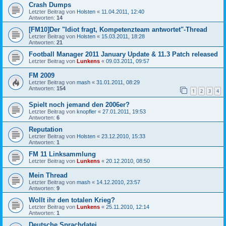
Crash Dumps
Letzter Beitrag von
Holsten
«
11.04.2011, 12:40
Antworten:
14
[FM10]Der "Idiot fragt, Kompetenzteam antwortet"-Thread
Letzter Beitrag von
Holsten
«
15.03.2011, 18:28
Antworten:
21
Football Manager 2011 January Update & 11.3 Patch released
Letzter Beitrag von
Lunkens
«
09.03.2011, 09:57
FM 2009
Letzter Beitrag von
mash
«
31.01.2011, 08:29
Antworten:
154
1
2
3
4
Spielt noch jemand den 2006er?
Letzter Beitrag von
knopfler
«
27.01.2011, 19:53
Antworten:
6
Reputation
Letzter Beitrag von
Holsten
«
23.12.2010, 15:33
Antworten:
1
FM 11 Linksammlung
Letzter Beitrag von
Lunkens
«
20.12.2010, 08:50
Mein Thread
Letzter Beitrag von
mash
«
14.12.2010, 23:57
Antworten:
9
Wollt ihr den totalen Krieg?
Letzter Beitrag von
Lunkens
«
25.11.2010, 12:14
Antworten:
1
Deutsche Sprachdatei