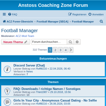
Anstoss Coaching Zone Forum
FAQ
Registrieren
Anmelden
S
ACZ Foren-Übersicht
Football Manager [SEGA]
Football Manager
u
Football Manager
c
Moderator:
ACZ-Mod-Team
h
Suche
Erweiterte Suche
Neues Thema
e
1
2
3
4
Nächste
310 Themen
Bekanntmachungen
Discord Server (Chat)
Letzter Beitrag von
Hoffi8216
«
22.04.2026, 06:40
Verfasst in
News
Antworten:
7
Themen
FAQ: Downloads / richtige Namen / Sonstiges
Letzter Beitrag von
Thint1987
«
29.10.2018, 15:56
Antworten:
13
Girls In Your City - Anonymous Casual Dating - No Selfie
Letzter Beitrag von
Hoffi8216
«
26.06.2026, 03:05