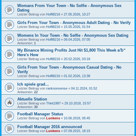
Womans From Your Town - No Selfie - Anonymous Sex
Dating
Letzter Beitrag von
Hoffi8216
«
27.05.2026, 10:27
Girls From Your Town - Anonymous Adult Dating - No Verify
Letzter Beitrag von
Hoffi8216
«
15.05.2026, 01:54
Womens In Your Town - No Selfie - Anonymous Sex Dating
Letzter Beitrag von
Hoffi8216
«
09.04.2026, 07:05
Antworten:
1
My Binance Mining Profits Just Hit $1,800 This Week вЂ“
Here's How
Letzter Beitrag von
Hoffi8216
«
20.02.2026, 03:18
Girls From Your Town - Anonymous Casual Dating - No
Verify
Letzter Beitrag von
Hoffi8216
«
01.02.2026, 13:38
Ich spiele grad...
Letzter Beitrag von
ranknonsense
«
04.11.2024, 01:52
Antworten:
22
Aktuelle Station
Letzter Beitrag von
Thint1987
«
29.10.2018, 15:57
Antworten:
30
Football Manager Status
Letzter Beitrag von
Lunkens
«
10.06.2018, 05:45
Football Manager 2016 announced
Letzter Beitrag von
Lunkens
«
07.09.2015, 18:15