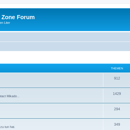
 Zone Forum
n Liter
THEMEN
912
1429
tact Mikado...
294
349
zu tun hat.