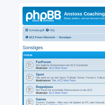
Anstoss Coaching
Etwas anders, und wir bereuen keine
Schnellzugriff
FAQ
ACZ Foren-Übersicht
Sonstiges
Sonstiges
FORUM
FunForum
Der tägliche Schwachsinn der ACZ Gemeinde
Moderator:
ACZ-Mod-Team
Sport
Hier geht es um den Sport: Fußball, Tennis, Formel 1, Fullcon
Moderatoren:
Tim
,
ACZ-Mod-Team
Doppelpass
Der Raum für ernsthafte Diskussionen in der ACZ
Moderator:
ACZ-Mod-Team
Games
Zocken, Daddeln - Alles was mit Spielen an PC oder Konsole 