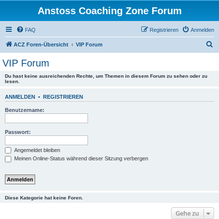
Anstoss Coaching Zone Forum
FAQ
Registrieren
Anmelden
S
ACZ Foren-Übersicht
VIP Forum
u
VIP Forum
c
Du hast keine ausreichenden Rechte, um Themen in diesem Forum zu sehen oder zu
h
lesen.
e
ANMELDEN
•
REGISTRIEREN
Benutzername:
Passwort:
Angemeldet bleiben
Meinen Online-Status während dieser Sitzung verbergen
Diese Kategorie hat keine Foren.
Gehe zu