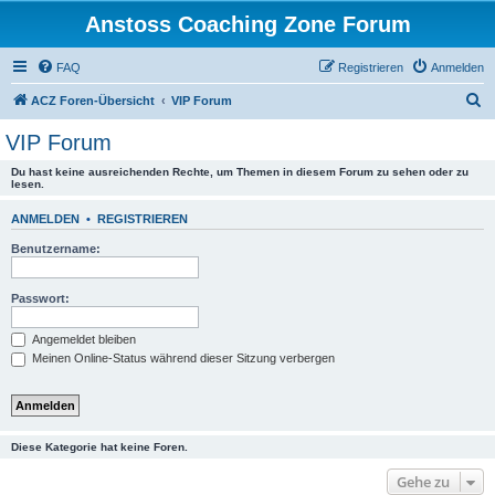
Anstoss Coaching Zone Forum
FAQ
Registrieren
Anmelden
S
ACZ Foren-Übersicht
VIP Forum
u
VIP Forum
c
Du hast keine ausreichenden Rechte, um Themen in diesem Forum zu sehen oder zu
h
lesen.
e
ANMELDEN
•
REGISTRIEREN
Benutzername:
Passwort:
Angemeldet bleiben
Meinen Online-Status während dieser Sitzung verbergen
Diese Kategorie hat keine Foren.
Gehe zu