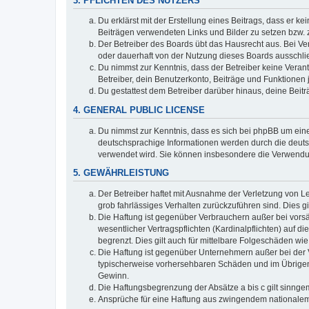
3. PFLICHTEN DES NUTZERS
Du erklärst mit der Erstellung eines Beitrags, dass er ke
Beiträgen verwendeten Links und Bilder zu setzen bzw.
Der Betreiber des Boards übt das Hausrecht aus. Bei V
oder dauerhaft von der Nutzung dieses Boards ausschlie
Du nimmst zur Kenntnis, dass der Betreiber keine Verantw
Betreiber, dein Benutzerkonto, Beiträge und Funktionen 
Du gestattest dem Betreiber darüber hinaus, deine Beit
4. GENERAL PUBLIC LICENSE
Du nimmst zur Kenntnis, dass es sich bei phpBB um eine
deutschsprachige Informationen werden durch die deuts
verwendet wird. Sie können insbesondere die Verwendun
5. GEWÄHRLEISTUNG
Der Betreiber haftet mit Ausnahme der Verletzung von Le
grob fahrlässiges Verhalten zurückzuführen sind. Dies 
Die Haftung ist gegenüber Verbrauchern außer bei vors
wesentlicher Vertragspflichten (Kardinalpflichten) auf
begrenzt. Dies gilt auch für mittelbare Folgeschäden 
Die Haftung ist gegenüber Unternehmern außer bei der V
typischerweise vorhersehbaren Schäden und im Übrigen 
Gewinn.
Die Haftungsbegrenzung der Absätze a bis c gilt sinnge
Ansprüche für eine Haftung aus zwingendem nationalem