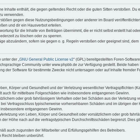
ine Inhalte enthält, die gegen geltendes Recht oder die guten Sitten verstoßen. Du 
 zu verwenden.
erstößen gegen diese Nutzungsbedingungen oder anderer im Board veröffentlichte
ßen und dir ein Hausverbot erteilen.
ortung für die Inhalte von Beiträgen übernimmt, die er nicht selbst erstellt hat od
jederzeit zu löschen oder zu sperren.
räge abzuändern, sofern sie gegen o. g. Regeln verstoßen oder geeignet sind, dem
 unter der „
GNU General Public License v2
“ (GPL) bereitgestellten Foren-Softwa
chsprachige Community unter www.phpbb.de zur Verfügung gestellt. Beide haben ke
g der Software für bestimmte Zwecke nicht untersagen oder auf Inhalte fremder F
ben, Körper und Gesundheit und der Verletzung wesentlicher Vertragspflichten (Kard
gilt auch für mittelbare Folgeschäden wie insbesondere entgangenen Gewinn.
ätzlichem oder grob fahrlässigem Verhalten oder bei Schäden aus der Verletzung 
 die bei Vertragsschluss typischerweise vorhersehbaren Schäden und im übrigen de
wie insbesondere entgangenen Gewinn.
erletzung von Leben, Körper und Gesundheit oder vorsätzlichem oder grob fahrläs
der Höhe nach auf die vertragstypischen Durchschnittsschäden begrenzt. Dies gi
mäß auch zugunsten der Mitarbeiter und Erfüllungsgehilfen des Betreibers.
 Recht bleiben unberührt.