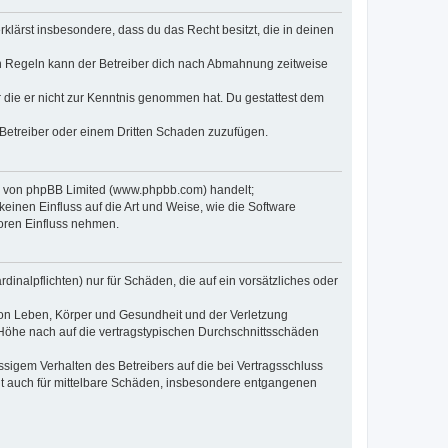
erklärst insbesondere, dass du das Recht besitzt, die in deinen
n Regeln kann der Betreiber dich nach Abmahnung zeitweise
er die er nicht zur Kenntnis genommen hat. Du gestattest dem
 Betreiber oder einem Dritten Schaden zuzufügen.
re von phpBB Limited (www.phpbb.com) handelt;
inen Einfluss auf die Art und Weise, wie die Software
oren Einfluss nehmen.
inalpflichten) nur für Schäden, die auf ein vorsätzliches oder
von Leben, Körper und Gesundheit und der Verletzung
r Höhe nach auf die vertragstypischen Durchschnittsschäden
sigem Verhalten des Betreibers auf die bei Vertragsschluss
lt auch für mittelbare Schäden, insbesondere entgangenen