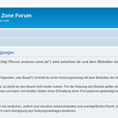
 Zone Forum
n Liter
ngungen
http://forum.anstoss-zone.de“) wird zwischen dir und dem Betreiber e
Folgenden „das Board“) schließt du einen Nutzungsvertrag mit dem Betreiber des Bo
 so darfst du das Board nicht weiter nutzen. Für die Nutzung des Boards gelten jew
sen und kann von beiden Seiten ohne Einhaltung einer Frist jederzeit gekündigt w
ber ein einfaches, zeitlich und räumlich unbeschränktes und unentgeltliches Recht
auch nach Kündigung des Nutzungsvertrages bestehen.