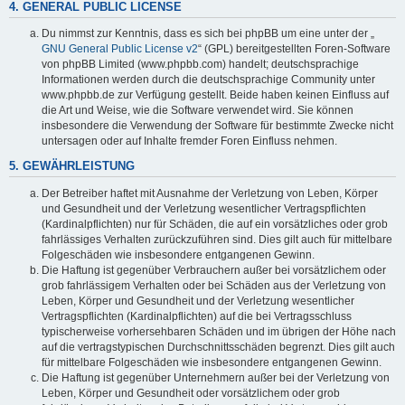
4. GENERAL PUBLIC LICENSE
Du nimmst zur Kenntnis, dass es sich bei phpBB um eine unter der „
GNU General Public License v2
“ (GPL) bereitgestellten Foren-Software
von phpBB Limited (www.phpbb.com) handelt; deutschsprachige
Informationen werden durch die deutschsprachige Community unter
www.phpbb.de zur Verfügung gestellt. Beide haben keinen Einfluss auf
die Art und Weise, wie die Software verwendet wird. Sie können
insbesondere die Verwendung der Software für bestimmte Zwecke nicht
untersagen oder auf Inhalte fremder Foren Einfluss nehmen.
5. GEWÄHRLEISTUNG
Der Betreiber haftet mit Ausnahme der Verletzung von Leben, Körper
und Gesundheit und der Verletzung wesentlicher Vertragspflichten
(Kardinalpflichten) nur für Schäden, die auf ein vorsätzliches oder grob
fahrlässiges Verhalten zurückzuführen sind. Dies gilt auch für mittelbare
Folgeschäden wie insbesondere entgangenen Gewinn.
Die Haftung ist gegenüber Verbrauchern außer bei vorsätzlichem oder
grob fahrlässigem Verhalten oder bei Schäden aus der Verletzung von
Leben, Körper und Gesundheit und der Verletzung wesentlicher
Vertragspflichten (Kardinalpflichten) auf die bei Vertragsschluss
typischerweise vorhersehbaren Schäden und im übrigen der Höhe nach
auf die vertragstypischen Durchschnittsschäden begrenzt. Dies gilt auch
für mittelbare Folgeschäden wie insbesondere entgangenen Gewinn.
Die Haftung ist gegenüber Unternehmern außer bei der Verletzung von
Leben, Körper und Gesundheit oder vorsätzlichem oder grob