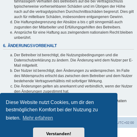
fahrlässigem Verhalten des Betreibers auf die bei Vertragsschluss
typischerweise vorhersehbaren Schäden und im Übrigen der Höhe
nach auf die vertragstypischen Durchschnittsschäden begrenzt. Dies gilt
auch für mittelbare Schäden, insbesondere entgangenen Gewinn.
Die Haftungsbegrenzung der Absätze a bis c gilt sinngemäß auch
zugunsten der Mitarbeiter und Erfüllungsgehilfen des Betreibers.
Ansprüche für eine Haftung aus zwingendem nationalem Recht bleiben
unberührt.
6. ÄNDERUNGSVORBEHALT
Der Betreiber ist berechtigt, die Nutzungsbedingungen und die
Datenschutzerklärung zu ändern. Die Änderung wird dem Nutzer per E-
Mail mitgeteilt.
Der Nutzer ist berechtigt, den Änderungen zu widersprechen. Im Falle
des Widerspruchs erlischt das zwischen dem Betreiber und dem Nutzer
bestehende Vertragsverhältnis mit sofortiger Wirkung.
Die Änderungen gelten als anerkannt und verbindlich, wenn der Nutzer
den Änderungen zugestimmt hat.
Informationen über den Umgang mit deinen persönlichen Daten
Diese Website nutzt Cookies, um dir den
sind in der Datenschutzerklärung enthalten.
bestmöglichen Komfort bei der Nutzung zu
bieten.
Mehr erfahren
ACZ Foren-Übersicht
Alle Cookies löschen
Alle Zeiten sind
UTC+02:00
Verstanden!
Powered by
phpBB
® Forum Software © phpBB Limited