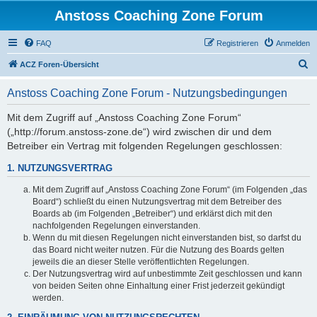
Anstoss Coaching Zone Forum
FAQ
Registrieren
Anmelden
S
ACZ Foren-Übersicht
u
Anstoss Coaching Zone Forum - Nutzungsbedingungen
c
h
Mit dem Zugriff auf „Anstoss Coaching Zone Forum“
(„http://forum.anstoss-zone.de“) wird zwischen dir und dem
e
Betreiber ein Vertrag mit folgenden Regelungen geschlossen:
1. NUTZUNGSVERTRAG
Mit dem Zugriff auf „Anstoss Coaching Zone Forum“ (im Folgenden „das
Board“) schließt du einen Nutzungsvertrag mit dem Betreiber des
Boards ab (im Folgenden „Betreiber“) und erklärst dich mit den
nachfolgenden Regelungen einverstanden.
Wenn du mit diesen Regelungen nicht einverstanden bist, so darfst du
das Board nicht weiter nutzen. Für die Nutzung des Boards gelten
jeweils die an dieser Stelle veröffentlichten Regelungen.
Der Nutzungsvertrag wird auf unbestimmte Zeit geschlossen und kann
von beiden Seiten ohne Einhaltung einer Frist jederzeit gekündigt
werden.