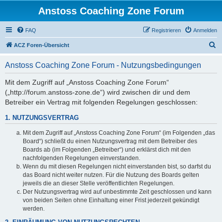
Anstoss Coaching Zone Forum
FAQ
Registrieren
Anmelden
S
ACZ Foren-Übersicht
u
Anstoss Coaching Zone Forum - Nutzungsbedingungen
c
h
Mit dem Zugriff auf „Anstoss Coaching Zone Forum“
(„http://forum.anstoss-zone.de“) wird zwischen dir und dem
e
Betreiber ein Vertrag mit folgenden Regelungen geschlossen:
1. NUTZUNGSVERTRAG
Mit dem Zugriff auf „Anstoss Coaching Zone Forum“ (im Folgenden „das
Board“) schließt du einen Nutzungsvertrag mit dem Betreiber des
Boards ab (im Folgenden „Betreiber“) und erklärst dich mit den
nachfolgenden Regelungen einverstanden.
Wenn du mit diesen Regelungen nicht einverstanden bist, so darfst du
das Board nicht weiter nutzen. Für die Nutzung des Boards gelten
jeweils die an dieser Stelle veröffentlichten Regelungen.
Der Nutzungsvertrag wird auf unbestimmte Zeit geschlossen und kann
von beiden Seiten ohne Einhaltung einer Frist jederzeit gekündigt
werden.