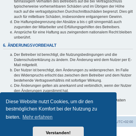
fahrlässigem Verhalten des Betreibers auf die bei Vertragsschluss
typischerweise vorhersehbaren Schäden und im Übrigen der Höhe
nach auf die vertragstypischen Durchschnittsschäden begrenzt. Dies gilt
auch für mittelbare Schäden, insbesondere entgangenen Gewinn.
Die Haftungsbegrenzung der Absätze a bis c gilt sinngemäß auch
zugunsten der Mitarbeiter und Erfüllungsgehilfen des Betreibers.
Ansprüche für eine Haftung aus zwingendem nationalem Recht bleiben
unberührt.
6. ÄNDERUNGSVORBEHALT
Der Betreiber ist berechtigt, die Nutzungsbedingungen und die
Datenschutzerklärung zu ändern. Die Änderung wird dem Nutzer per E-
Mail mitgeteilt.
Der Nutzer ist berechtigt, den Änderungen zu widersprechen. Im Falle
des Widerspruchs erlischt das zwischen dem Betreiber und dem Nutzer
bestehende Vertragsverhältnis mit sofortiger Wirkung.
Die Änderungen gelten als anerkannt und verbindlich, wenn der Nutzer
den Änderungen zugestimmt hat.
Informationen über den Umgang mit deinen persönlichen Daten
Diese Website nutzt Cookies, um dir den
sind in der Datenschutzerklärung enthalten.
bestmöglichen Komfort bei der Nutzung zu
bieten.
Mehr erfahren
ACZ Foren-Übersicht
Alle Cookies löschen
Alle Zeiten sind
UTC+02:00
Verstanden!
Powered by
phpBB
® Forum Software © phpBB Limited