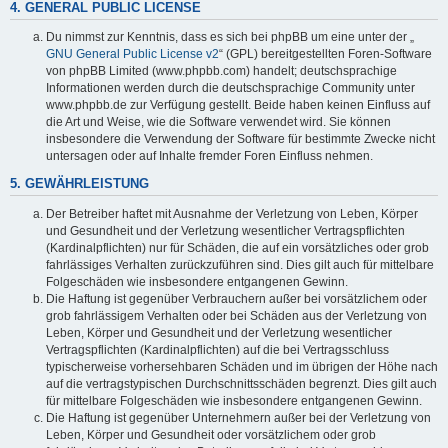
4. GENERAL PUBLIC LICENSE
Du nimmst zur Kenntnis, dass es sich bei phpBB um eine unter der „
GNU General Public License v2
“ (GPL) bereitgestellten Foren-Software
von phpBB Limited (www.phpbb.com) handelt; deutschsprachige
Informationen werden durch die deutschsprachige Community unter
www.phpbb.de zur Verfügung gestellt. Beide haben keinen Einfluss auf
die Art und Weise, wie die Software verwendet wird. Sie können
insbesondere die Verwendung der Software für bestimmte Zwecke nicht
untersagen oder auf Inhalte fremder Foren Einfluss nehmen.
5. GEWÄHRLEISTUNG
Der Betreiber haftet mit Ausnahme der Verletzung von Leben, Körper
und Gesundheit und der Verletzung wesentlicher Vertragspflichten
(Kardinalpflichten) nur für Schäden, die auf ein vorsätzliches oder grob
fahrlässiges Verhalten zurückzuführen sind. Dies gilt auch für mittelbare
Folgeschäden wie insbesondere entgangenen Gewinn.
Die Haftung ist gegenüber Verbrauchern außer bei vorsätzlichem oder
grob fahrlässigem Verhalten oder bei Schäden aus der Verletzung von
Leben, Körper und Gesundheit und der Verletzung wesentlicher
Vertragspflichten (Kardinalpflichten) auf die bei Vertragsschluss
typischerweise vorhersehbaren Schäden und im übrigen der Höhe nach
auf die vertragstypischen Durchschnittsschäden begrenzt. Dies gilt auch
für mittelbare Folgeschäden wie insbesondere entgangenen Gewinn.
Die Haftung ist gegenüber Unternehmern außer bei der Verletzung von
Leben, Körper und Gesundheit oder vorsätzlichem oder grob