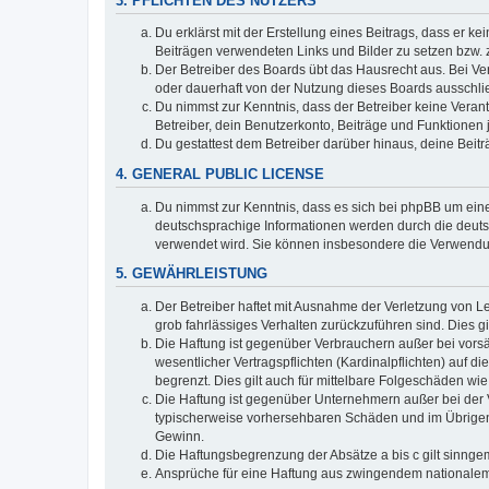
3. PFLICHTEN DES NUTZERS
Du erklärst mit der Erstellung eines Beitrags, dass er ke
Beiträgen verwendeten Links und Bilder zu setzen bzw.
Der Betreiber des Boards übt das Hausrecht aus. Bei V
oder dauerhaft von der Nutzung dieses Boards ausschlie
Du nimmst zur Kenntnis, dass der Betreiber keine Verantw
Betreiber, dein Benutzerkonto, Beiträge und Funktionen 
Du gestattest dem Betreiber darüber hinaus, deine Beit
4. GENERAL PUBLIC LICENSE
Du nimmst zur Kenntnis, dass es sich bei phpBB um eine
deutschsprachige Informationen werden durch die deuts
verwendet wird. Sie können insbesondere die Verwendun
5. GEWÄHRLEISTUNG
Der Betreiber haftet mit Ausnahme der Verletzung von Le
grob fahrlässiges Verhalten zurückzuführen sind. Dies 
Die Haftung ist gegenüber Verbrauchern außer bei vors
wesentlicher Vertragspflichten (Kardinalpflichten) auf
begrenzt. Dies gilt auch für mittelbare Folgeschäden 
Die Haftung ist gegenüber Unternehmern außer bei der V
typischerweise vorhersehbaren Schäden und im Übrigen 
Gewinn.
Die Haftungsbegrenzung der Absätze a bis c gilt sinnge
Ansprüche für eine Haftung aus zwingendem nationalem