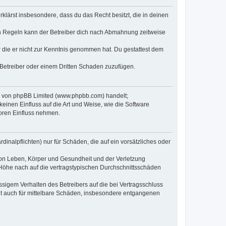
erklärst insbesondere, dass du das Recht besitzt, die in deinen
n Regeln kann der Betreiber dich nach Abmahnung zeitweise
er die er nicht zur Kenntnis genommen hat. Du gestattest dem
 Betreiber oder einem Dritten Schaden zuzufügen.
re von phpBB Limited (www.phpbb.com) handelt;
inen Einfluss auf die Art und Weise, wie die Software
oren Einfluss nehmen.
inalpflichten) nur für Schäden, die auf ein vorsätzliches oder
von Leben, Körper und Gesundheit und der Verletzung
r Höhe nach auf die vertragstypischen Durchschnittsschäden
sigem Verhalten des Betreibers auf die bei Vertragsschluss
lt auch für mittelbare Schäden, insbesondere entgangenen