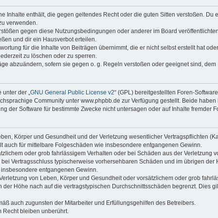
ine Inhalte enthält, die gegen geltendes Recht oder die guten Sitten verstoßen. Du 
 zu verwenden.
erstößen gegen diese Nutzungsbedingungen oder anderer im Board veröffentlichte
ßen und dir ein Hausverbot erteilen.
ortung für die Inhalte von Beiträgen übernimmt, die er nicht selbst erstellt hat od
jederzeit zu löschen oder zu sperren.
räge abzuändern, sofern sie gegen o. g. Regeln verstoßen oder geeignet sind, dem
 unter der „
GNU General Public License v2
“ (GPL) bereitgestellten Foren-Softwa
chsprachige Community unter www.phpbb.de zur Verfügung gestellt. Beide haben ke
g der Software für bestimmte Zwecke nicht untersagen oder auf Inhalte fremder F
ben, Körper und Gesundheit und der Verletzung wesentlicher Vertragspflichten (Kard
gilt auch für mittelbare Folgeschäden wie insbesondere entgangenen Gewinn.
ätzlichem oder grob fahrlässigem Verhalten oder bei Schäden aus der Verletzung 
 die bei Vertragsschluss typischerweise vorhersehbaren Schäden und im übrigen de
wie insbesondere entgangenen Gewinn.
erletzung von Leben, Körper und Gesundheit oder vorsätzlichem oder grob fahrläs
der Höhe nach auf die vertragstypischen Durchschnittsschäden begrenzt. Dies gi
mäß auch zugunsten der Mitarbeiter und Erfüllungsgehilfen des Betreibers.
 Recht bleiben unberührt.