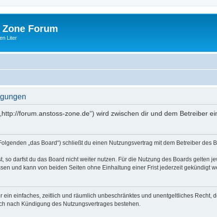
 Zone Forum
n Liter
ngungen
http://forum.anstoss-zone.de“) wird zwischen dir und dem Betreiber e
Folgenden „das Board“) schließt du einen Nutzungsvertrag mit dem Betreiber des Bo
 so darfst du das Board nicht weiter nutzen. Für die Nutzung des Boards gelten jew
sen und kann von beiden Seiten ohne Einhaltung einer Frist jederzeit gekündigt w
ber ein einfaches, zeitlich und räumlich unbeschränktes und unentgeltliches Recht
auch nach Kündigung des Nutzungsvertrages bestehen.