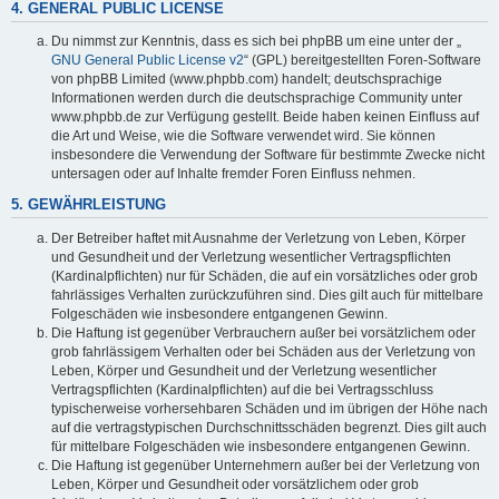
4. GENERAL PUBLIC LICENSE
Du nimmst zur Kenntnis, dass es sich bei phpBB um eine unter der „
GNU General Public License v2
“ (GPL) bereitgestellten Foren-Software
von phpBB Limited (www.phpbb.com) handelt; deutschsprachige
Informationen werden durch die deutschsprachige Community unter
www.phpbb.de zur Verfügung gestellt. Beide haben keinen Einfluss auf
die Art und Weise, wie die Software verwendet wird. Sie können
insbesondere die Verwendung der Software für bestimmte Zwecke nicht
untersagen oder auf Inhalte fremder Foren Einfluss nehmen.
5. GEWÄHRLEISTUNG
Der Betreiber haftet mit Ausnahme der Verletzung von Leben, Körper
und Gesundheit und der Verletzung wesentlicher Vertragspflichten
(Kardinalpflichten) nur für Schäden, die auf ein vorsätzliches oder grob
fahrlässiges Verhalten zurückzuführen sind. Dies gilt auch für mittelbare
Folgeschäden wie insbesondere entgangenen Gewinn.
Die Haftung ist gegenüber Verbrauchern außer bei vorsätzlichem oder
grob fahrlässigem Verhalten oder bei Schäden aus der Verletzung von
Leben, Körper und Gesundheit und der Verletzung wesentlicher
Vertragspflichten (Kardinalpflichten) auf die bei Vertragsschluss
typischerweise vorhersehbaren Schäden und im übrigen der Höhe nach
auf die vertragstypischen Durchschnittsschäden begrenzt. Dies gilt auch
für mittelbare Folgeschäden wie insbesondere entgangenen Gewinn.
Die Haftung ist gegenüber Unternehmern außer bei der Verletzung von
Leben, Körper und Gesundheit oder vorsätzlichem oder grob