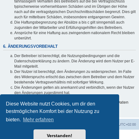
fahrlässigem Verhalten des Betreibers auf die bei Vertragsschluss
typischerweise vorhersehbaren Schäden und im Übrigen der Höhe
nach auf die vertragstypischen Durchschnittsschäden begrenzt. Dies gilt
auch für mittelbare Schäden, insbesondere entgangenen Gewinn.
Die Haftungsbegrenzung der Absätze a bis c gilt sinngemäß auch
zugunsten der Mitarbeiter und Erfüllungsgehilfen des Betreibers.
Ansprüche für eine Haftung aus zwingendem nationalem Recht bleiben
unberührt.
6. ÄNDERUNGSVORBEHALT
Der Betreiber ist berechtigt, die Nutzungsbedingungen und die
Datenschutzerklärung zu ändern. Die Änderung wird dem Nutzer per E-
Mail mitgeteilt.
Der Nutzer ist berechtigt, den Änderungen zu widersprechen. Im Falle
des Widerspruchs erlischt das zwischen dem Betreiber und dem Nutzer
bestehende Vertragsverhältnis mit sofortiger Wirkung.
Die Änderungen gelten als anerkannt und verbindlich, wenn der Nutzer
den Änderungen zugestimmt hat.
Informationen über den Umgang mit deinen persönlichen Daten
Diese Website nutzt Cookies, um dir den
sind in der Datenschutzerklärung enthalten.
bestmöglichen Komfort bei der Nutzung zu
bieten.
Mehr erfahren
ACZ Foren-Übersicht
Alle Cookies löschen
Alle Zeiten sind
UTC+02:00
Verstanden!
Powered by
phpBB
® Forum Software © phpBB Limited