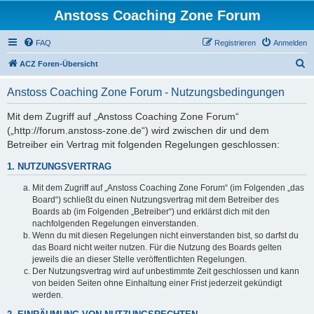
Anstoss Coaching Zone Forum
FAQ
Registrieren
Anmelden
S
ACZ Foren-Übersicht
u
Anstoss Coaching Zone Forum - Nutzungsbedingungen
c
h
Mit dem Zugriff auf „Anstoss Coaching Zone Forum“
(„http://forum.anstoss-zone.de“) wird zwischen dir und dem
e
Betreiber ein Vertrag mit folgenden Regelungen geschlossen:
1. NUTZUNGSVERTRAG
Mit dem Zugriff auf „Anstoss Coaching Zone Forum“ (im Folgenden „das
Board“) schließt du einen Nutzungsvertrag mit dem Betreiber des
Boards ab (im Folgenden „Betreiber“) und erklärst dich mit den
nachfolgenden Regelungen einverstanden.
Wenn du mit diesen Regelungen nicht einverstanden bist, so darfst du
das Board nicht weiter nutzen. Für die Nutzung des Boards gelten
jeweils die an dieser Stelle veröffentlichten Regelungen.
Der Nutzungsvertrag wird auf unbestimmte Zeit geschlossen und kann
von beiden Seiten ohne Einhaltung einer Frist jederzeit gekündigt
werden.