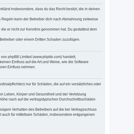
erklärst insbesondere, dass du das Recht besitzt, die in deinen
n Regeln kann der Betreiber dich nach Abmahnung zeitweise
er die er nicht zur Kenntnis genommen hat. Du gestattest dem
 Betreiber oder einem Dritten Schaden zuzufügen.
re von phpBB Limited (www.phpbb.com) handelt;
inen Einfluss auf die Art und Weise, wie die Software
oren Einfluss nehmen.
inalpflichten) nur für Schäden, die auf ein vorsätzliches oder
von Leben, Körper und Gesundheit und der Verletzung
r Höhe nach auf die vertragstypischen Durchschnittsschäden
sigem Verhalten des Betreibers auf die bei Vertragsschluss
lt auch für mittelbare Schäden, insbesondere entgangenen