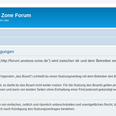
 Zone Forum
n Liter
ngungen
http://forum.anstoss-zone.de“) wird zwischen dir und dem Betreiber e
Folgenden „das Board“) schließt du einen Nutzungsvertrag mit dem Betreiber des Bo
 so darfst du das Board nicht weiter nutzen. Für die Nutzung des Boards gelten jew
sen und kann von beiden Seiten ohne Einhaltung einer Frist jederzeit gekündigt w
ber ein einfaches, zeitlich und räumlich unbeschränktes und unentgeltliches Recht
auch nach Kündigung des Nutzungsvertrages bestehen.