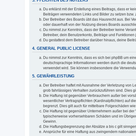
3. PFLICHTEN DES NUTZERS
Du erklärst mit der Erstellung eines Beitrags, dass er ke
Beiträgen verwendeten Links und Bilder zu setzen bzw.
Der Betreiber des Boards übt das Hausrecht aus. Bei V
oder dauerhaft von der Nutzung dieses Boards ausschlie
Du nimmst zur Kenntnis, dass der Betreiber keine Verantw
Betreiber, dein Benutzerkonto, Beiträge und Funktionen 
Du gestattest dem Betreiber darüber hinaus, deine Beit
4. GENERAL PUBLIC LICENSE
Du nimmst zur Kenntnis, dass es sich bei phpBB um eine
deutschsprachige Informationen werden durch die deuts
verwendet wird. Sie können insbesondere die Verwendun
5. GEWÄHRLEISTUNG
Der Betreiber haftet mit Ausnahme der Verletzung von Le
grob fahrlässiges Verhalten zurückzuführen sind. Dies 
Die Haftung ist gegenüber Verbrauchern außer bei vors
wesentlicher Vertragspflichten (Kardinalpflichten) auf
begrenzt. Dies gilt auch für mittelbare Folgeschäden 
Die Haftung ist gegenüber Unternehmern außer bei der V
typischerweise vorhersehbaren Schäden und im Übrigen 
Gewinn.
Die Haftungsbegrenzung der Absätze a bis c gilt sinnge
Ansprüche für eine Haftung aus zwingendem nationalem