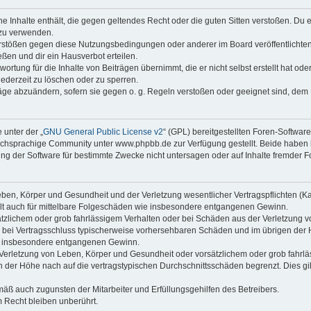
ine Inhalte enthält, die gegen geltendes Recht oder die guten Sitten verstoßen. Du 
 zu verwenden.
erstößen gegen diese Nutzungsbedingungen oder anderer im Board veröffentlichte
ßen und dir ein Hausverbot erteilen.
ortung für die Inhalte von Beiträgen übernimmt, die er nicht selbst erstellt hat od
jederzeit zu löschen oder zu sperren.
räge abzuändern, sofern sie gegen o. g. Regeln verstoßen oder geeignet sind, dem
 unter der „
GNU General Public License v2
“ (GPL) bereitgestellten Foren-Softwa
chsprachige Community unter www.phpbb.de zur Verfügung gestellt. Beide haben ke
g der Software für bestimmte Zwecke nicht untersagen oder auf Inhalte fremder F
ben, Körper und Gesundheit und der Verletzung wesentlicher Vertragspflichten (Kard
gilt auch für mittelbare Folgeschäden wie insbesondere entgangenen Gewinn.
ätzlichem oder grob fahrlässigem Verhalten oder bei Schäden aus der Verletzung 
 die bei Vertragsschluss typischerweise vorhersehbaren Schäden und im übrigen de
wie insbesondere entgangenen Gewinn.
erletzung von Leben, Körper und Gesundheit oder vorsätzlichem oder grob fahrläs
der Höhe nach auf die vertragstypischen Durchschnittsschäden begrenzt. Dies gi
mäß auch zugunsten der Mitarbeiter und Erfüllungsgehilfen des Betreibers.
 Recht bleiben unberührt.