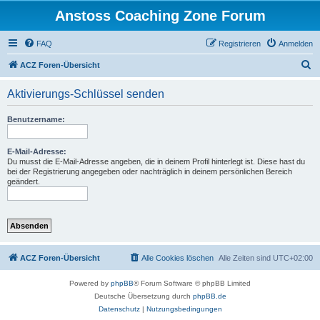
Anstoss Coaching Zone Forum
FAQ
Registrieren
Anmelden
S
ACZ Foren-Übersicht
u
Aktivierungs-Schlüssel senden
c
h
Benutzername:
e
E-Mail-Adresse:
Du musst die E-Mail-Adresse angeben, die in deinem Profil hinterlegt ist. Diese hast du
bei der Registrierung angegeben oder nachträglich in deinem persönlichen Bereich
geändert.
ACZ Foren-Übersicht
Alle Cookies löschen
Alle Zeiten sind
UTC+02:00
Powered by
phpBB
® Forum Software © phpBB Limited
Deutsche Übersetzung durch
phpBB.de
Datenschutz
|
Nutzungsbedingungen