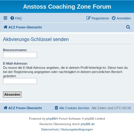
Anstoss Coaching Zone Forum
FAQ
Registrieren
Anmelden
S
ACZ Foren-Übersicht
u
Aktivierungs-Schlüssel senden
c
h
Benutzername:
e
E-Mail-Adresse:
Du musst die E-Mail-Adresse angeben, die in deinem Profil hinterlegt ist. Diese hast du
bei der Registrierung angegeben oder nachträglich in deinem persönlichen Bereich
geändert.
ACZ Foren-Übersicht
Alle Cookies löschen
Alle Zeiten sind
UTC+02:00
Powered by
phpBB
® Forum Software © phpBB Limited
Deutsche Übersetzung durch
phpBB.de
Datenschutz
|
Nutzungsbedingungen