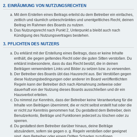
2. EINRÄUMUNG VON NUTZUNGSRECHTEN
Mit dem Erstellen eines Beitrags erteilst du dem Betreiber ein einfaches,
zeitlich und räumlich unbeschränktes und unentgeltliches Recht, deinen
Beitrag im Rahmen des Boards zu nutzen.
Das Nutzungsrecht nach Punkt 2, Unterpunkt a bleibt auch nach
Kündigung des Nutzungsvertrages bestehen.
3. PFLICHTEN DES NUTZERS
Du erklärst mit der Erstellung eines Beitrags, dass er keine Inhalte
enthält, die gegen geltendes Recht oder die guten Sitten verstoßen. Du
erklärst insbesondere, dass du das Recht besitzt, die in deinen
Beiträgen verwendeten Links und Bilder zu setzen bzw. zu verwenden.
Der Betreiber des Boards übt das Hausrecht aus. Bei Verstößen gegen
diese Nutzungsbedingungen oder anderer im Board veröffentlichten
Regeln kann der Betreiber dich nach Abmahnung zeitweise oder
dauerhaft von der Nutzung dieses Boards ausschließen und dir ein
Hausverbot erteilen.
Du nimmst zur Kenntnis, dass der Betreiber keine Verantwortung für die
Inhalte von Beiträgen übernimmt, die er nicht selbst erstellt hat oder die
er nicht zur Kenntnis genommen hat. Du gestattest dem Betreiber, dein
Benutzerkonto, Beiträge und Funktionen jederzeit zu löschen oder zu
sperren.
Du gestattest dem Betreiber darüber hinaus, deine Beiträge
abzuändern, sofern sie gegen o. g. Regeln verstoßen oder geeignet
sind, dem Betreiber oder einem Dritten Schaden zuzufügen.