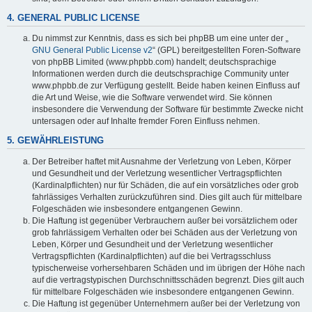
4. GENERAL PUBLIC LICENSE
Du nimmst zur Kenntnis, dass es sich bei phpBB um eine unter der „
GNU General Public License v2
“ (GPL) bereitgestellten Foren-Software
von phpBB Limited (www.phpbb.com) handelt; deutschsprachige
Informationen werden durch die deutschsprachige Community unter
www.phpbb.de zur Verfügung gestellt. Beide haben keinen Einfluss auf
die Art und Weise, wie die Software verwendet wird. Sie können
insbesondere die Verwendung der Software für bestimmte Zwecke nicht
untersagen oder auf Inhalte fremder Foren Einfluss nehmen.
5. GEWÄHRLEISTUNG
Der Betreiber haftet mit Ausnahme der Verletzung von Leben, Körper
und Gesundheit und der Verletzung wesentlicher Vertragspflichten
(Kardinalpflichten) nur für Schäden, die auf ein vorsätzliches oder grob
fahrlässiges Verhalten zurückzuführen sind. Dies gilt auch für mittelbare
Folgeschäden wie insbesondere entgangenen Gewinn.
Die Haftung ist gegenüber Verbrauchern außer bei vorsätzlichem oder
grob fahrlässigem Verhalten oder bei Schäden aus der Verletzung von
Leben, Körper und Gesundheit und der Verletzung wesentlicher
Vertragspflichten (Kardinalpflichten) auf die bei Vertragsschluss
typischerweise vorhersehbaren Schäden und im übrigen der Höhe nach
auf die vertragstypischen Durchschnittsschäden begrenzt. Dies gilt auch
für mittelbare Folgeschäden wie insbesondere entgangenen Gewinn.
Die Haftung ist gegenüber Unternehmern außer bei der Verletzung von