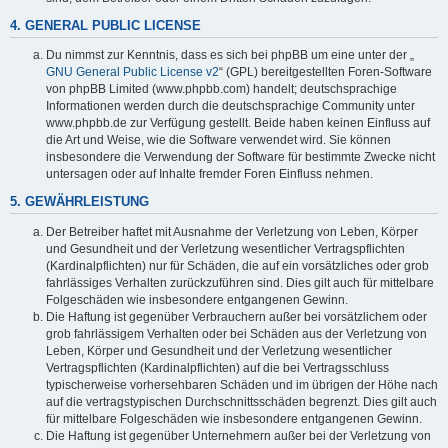
4. GENERAL PUBLIC LICENSE
Du nimmst zur Kenntnis, dass es sich bei phpBB um eine unter der „
GNU General Public License v2
“ (GPL) bereitgestellten Foren-Software
von phpBB Limited (www.phpbb.com) handelt; deutschsprachige
Informationen werden durch die deutschsprachige Community unter
www.phpbb.de zur Verfügung gestellt. Beide haben keinen Einfluss auf
die Art und Weise, wie die Software verwendet wird. Sie können
insbesondere die Verwendung der Software für bestimmte Zwecke nicht
untersagen oder auf Inhalte fremder Foren Einfluss nehmen.
5. GEWÄHRLEISTUNG
Der Betreiber haftet mit Ausnahme der Verletzung von Leben, Körper
und Gesundheit und der Verletzung wesentlicher Vertragspflichten
(Kardinalpflichten) nur für Schäden, die auf ein vorsätzliches oder grob
fahrlässiges Verhalten zurückzuführen sind. Dies gilt auch für mittelbare
Folgeschäden wie insbesondere entgangenen Gewinn.
Die Haftung ist gegenüber Verbrauchern außer bei vorsätzlichem oder
grob fahrlässigem Verhalten oder bei Schäden aus der Verletzung von
Leben, Körper und Gesundheit und der Verletzung wesentlicher
Vertragspflichten (Kardinalpflichten) auf die bei Vertragsschluss
typischerweise vorhersehbaren Schäden und im übrigen der Höhe nach
auf die vertragstypischen Durchschnittsschäden begrenzt. Dies gilt auch
für mittelbare Folgeschäden wie insbesondere entgangenen Gewinn.
Die Haftung ist gegenüber Unternehmern außer bei der Verletzung von