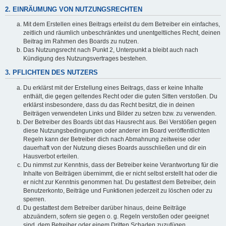
2. EINRÄUMUNG VON NUTZUNGSRECHTEN
Mit dem Erstellen eines Beitrags erteilst du dem Betreiber ein einfaches,
zeitlich und räumlich unbeschränktes und unentgeltliches Recht, deinen
Beitrag im Rahmen des Boards zu nutzen.
Das Nutzungsrecht nach Punkt 2, Unterpunkt a bleibt auch nach
Kündigung des Nutzungsvertrages bestehen.
3. PFLICHTEN DES NUTZERS
Du erklärst mit der Erstellung eines Beitrags, dass er keine Inhalte
enthält, die gegen geltendes Recht oder die guten Sitten verstoßen. Du
erklärst insbesondere, dass du das Recht besitzt, die in deinen
Beiträgen verwendeten Links und Bilder zu setzen bzw. zu verwenden.
Der Betreiber des Boards übt das Hausrecht aus. Bei Verstößen gegen
diese Nutzungsbedingungen oder anderer im Board veröffentlichten
Regeln kann der Betreiber dich nach Abmahnung zeitweise oder
dauerhaft von der Nutzung dieses Boards ausschließen und dir ein
Hausverbot erteilen.
Du nimmst zur Kenntnis, dass der Betreiber keine Verantwortung für die
Inhalte von Beiträgen übernimmt, die er nicht selbst erstellt hat oder die
er nicht zur Kenntnis genommen hat. Du gestattest dem Betreiber, dein
Benutzerkonto, Beiträge und Funktionen jederzeit zu löschen oder zu
sperren.
Du gestattest dem Betreiber darüber hinaus, deine Beiträge
abzuändern, sofern sie gegen o. g. Regeln verstoßen oder geeignet
sind, dem Betreiber oder einem Dritten Schaden zuzufügen.