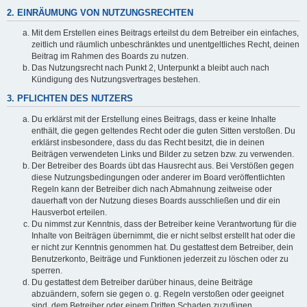
2. EINRÄUMUNG VON NUTZUNGSRECHTEN
Mit dem Erstellen eines Beitrags erteilst du dem Betreiber ein einfaches,
zeitlich und räumlich unbeschränktes und unentgeltliches Recht, deinen
Beitrag im Rahmen des Boards zu nutzen.
Das Nutzungsrecht nach Punkt 2, Unterpunkt a bleibt auch nach
Kündigung des Nutzungsvertrages bestehen.
3. PFLICHTEN DES NUTZERS
Du erklärst mit der Erstellung eines Beitrags, dass er keine Inhalte
enthält, die gegen geltendes Recht oder die guten Sitten verstoßen. Du
erklärst insbesondere, dass du das Recht besitzt, die in deinen
Beiträgen verwendeten Links und Bilder zu setzen bzw. zu verwenden.
Der Betreiber des Boards übt das Hausrecht aus. Bei Verstößen gegen
diese Nutzungsbedingungen oder anderer im Board veröffentlichten
Regeln kann der Betreiber dich nach Abmahnung zeitweise oder
dauerhaft von der Nutzung dieses Boards ausschließen und dir ein
Hausverbot erteilen.
Du nimmst zur Kenntnis, dass der Betreiber keine Verantwortung für die
Inhalte von Beiträgen übernimmt, die er nicht selbst erstellt hat oder die
er nicht zur Kenntnis genommen hat. Du gestattest dem Betreiber, dein
Benutzerkonto, Beiträge und Funktionen jederzeit zu löschen oder zu
sperren.
Du gestattest dem Betreiber darüber hinaus, deine Beiträge
abzuändern, sofern sie gegen o. g. Regeln verstoßen oder geeignet
sind, dem Betreiber oder einem Dritten Schaden zuzufügen.