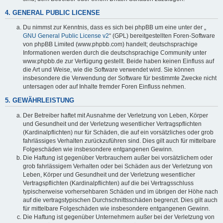
4. GENERAL PUBLIC LICENSE
Du nimmst zur Kenntnis, dass es sich bei phpBB um eine unter der „
GNU General Public License v2
“ (GPL) bereitgestellten Foren-Software
von phpBB Limited (www.phpbb.com) handelt; deutschsprachige
Informationen werden durch die deutschsprachige Community unter
www.phpbb.de zur Verfügung gestellt. Beide haben keinen Einfluss auf
die Art und Weise, wie die Software verwendet wird. Sie können
insbesondere die Verwendung der Software für bestimmte Zwecke nicht
untersagen oder auf Inhalte fremder Foren Einfluss nehmen.
5. GEWÄHRLEISTUNG
Der Betreiber haftet mit Ausnahme der Verletzung von Leben, Körper
und Gesundheit und der Verletzung wesentlicher Vertragspflichten
(Kardinalpflichten) nur für Schäden, die auf ein vorsätzliches oder grob
fahrlässiges Verhalten zurückzuführen sind. Dies gilt auch für mittelbare
Folgeschäden wie insbesondere entgangenen Gewinn.
Die Haftung ist gegenüber Verbrauchern außer bei vorsätzlichem oder
grob fahrlässigem Verhalten oder bei Schäden aus der Verletzung von
Leben, Körper und Gesundheit und der Verletzung wesentlicher
Vertragspflichten (Kardinalpflichten) auf die bei Vertragsschluss
typischerweise vorhersehbaren Schäden und im übrigen der Höhe nach
auf die vertragstypischen Durchschnittsschäden begrenzt. Dies gilt auch
für mittelbare Folgeschäden wie insbesondere entgangenen Gewinn.
Die Haftung ist gegenüber Unternehmern außer bei der Verletzung von