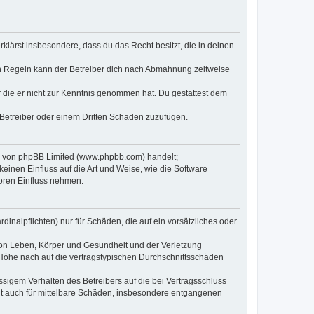
erklärst insbesondere, dass du das Recht besitzt, die in deinen
n Regeln kann der Betreiber dich nach Abmahnung zeitweise
er die er nicht zur Kenntnis genommen hat. Du gestattest dem
 Betreiber oder einem Dritten Schaden zuzufügen.
re von phpBB Limited (www.phpbb.com) handelt;
inen Einfluss auf die Art und Weise, wie die Software
oren Einfluss nehmen.
inalpflichten) nur für Schäden, die auf ein vorsätzliches oder
von Leben, Körper und Gesundheit und der Verletzung
r Höhe nach auf die vertragstypischen Durchschnittsschäden
sigem Verhalten des Betreibers auf die bei Vertragsschluss
lt auch für mittelbare Schäden, insbesondere entgangenen