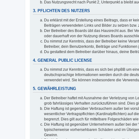
Das Nutzungsrecht nach Punkt 2, Unterpunkt a bleibt 
3. PFLICHTEN DES NUTZERS
Du erklärst mit der Erstellung eines Beitrags, dass er ke
Beiträgen verwendeten Links und Bilder zu setzen bzw.
Der Betreiber des Boards übt das Hausrecht aus. Bei V
oder dauerhaft von der Nutzung dieses Boards ausschlie
Du nimmst zur Kenntnis, dass der Betreiber keine Verantw
Betreiber, dein Benutzerkonto, Beiträge und Funktionen 
Du gestattest dem Betreiber darüber hinaus, deine Beit
4. GENERAL PUBLIC LICENSE
Du nimmst zur Kenntnis, dass es sich bei phpBB um eine
deutschsprachige Informationen werden durch die deuts
verwendet wird. Sie können insbesondere die Verwendun
5. GEWÄHRLEISTUNG
Der Betreiber haftet mit Ausnahme der Verletzung von Le
grob fahrlässiges Verhalten zurückzuführen sind. Dies 
Die Haftung ist gegenüber Verbrauchern außer bei vors
wesentlicher Vertragspflichten (Kardinalpflichten) auf
begrenzt. Dies gilt auch für mittelbare Folgeschäden 
Die Haftung ist gegenüber Unternehmern außer bei der V
typischerweise vorhersehbaren Schäden und im Übrigen 
Gewinn.