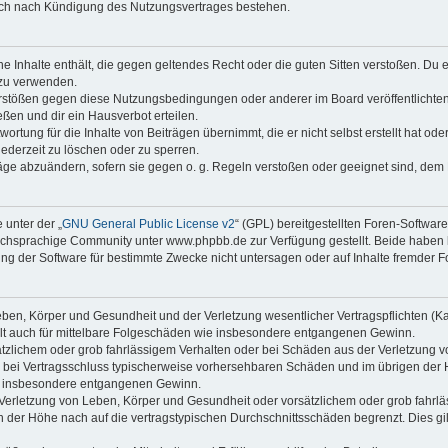
auch nach Kündigung des Nutzungsvertrages bestehen.
ine Inhalte enthält, die gegen geltendes Recht oder die guten Sitten verstoßen. Du 
 zu verwenden.
erstößen gegen diese Nutzungsbedingungen oder anderer im Board veröffentlichte
ßen und dir ein Hausverbot erteilen.
ortung für die Inhalte von Beiträgen übernimmt, die er nicht selbst erstellt hat od
jederzeit zu löschen oder zu sperren.
räge abzuändern, sofern sie gegen o. g. Regeln verstoßen oder geeignet sind, dem
 unter der „
GNU General Public License v2
“ (GPL) bereitgestellten Foren-Softwa
chsprachige Community unter www.phpbb.de zur Verfügung gestellt. Beide haben ke
g der Software für bestimmte Zwecke nicht untersagen oder auf Inhalte fremder F
ben, Körper und Gesundheit und der Verletzung wesentlicher Vertragspflichten (Kard
gilt auch für mittelbare Folgeschäden wie insbesondere entgangenen Gewinn.
ätzlichem oder grob fahrlässigem Verhalten oder bei Schäden aus der Verletzung 
 die bei Vertragsschluss typischerweise vorhersehbaren Schäden und im übrigen de
wie insbesondere entgangenen Gewinn.
erletzung von Leben, Körper und Gesundheit oder vorsätzlichem oder grob fahrläs
der Höhe nach auf die vertragstypischen Durchschnittsschäden begrenzt. Dies gi