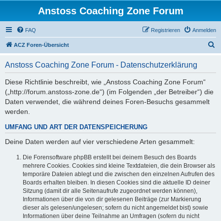
Anstoss Coaching Zone Forum
FAQ
Registrieren
Anmelden
S
ACZ Foren-Übersicht
u
Anstoss Coaching Zone Forum - Datenschutzerklärung
c
h
Diese Richtlinie beschreibt, wie „Anstoss Coaching Zone Forum“
(„http://forum.anstoss-zone.de“) (im Folgenden „der Betreiber“) die
e
Daten verwendet, die während deines Foren-Besuchs gesammelt
werden.
UMFANG UND ART DER DATENSPEICHERUNG
Deine Daten werden auf vier verschiedene Arten gesammelt:
Die Forensoftware phpBB erstellt bei deinem Besuch des Boards
mehrere Cookies. Cookies sind kleine Textdateien, die dein Browser als
temporäre Dateien ablegt und die zwischen den einzelnen Aufrufen des
Boards erhalten bleiben. In diesen Cookies sind die aktuelle ID deiner
Sitzung (damit dir alle Seitenaufrufe zugeordnet werden können),
Informationen über die von dir gelesenen Beiträge (zur Markierung
dieser als gelesen/ungelesen; sofern du nicht angemeldet bist) sowie
Informationen über deine Teilnahme an Umfragen (sofern du nicht