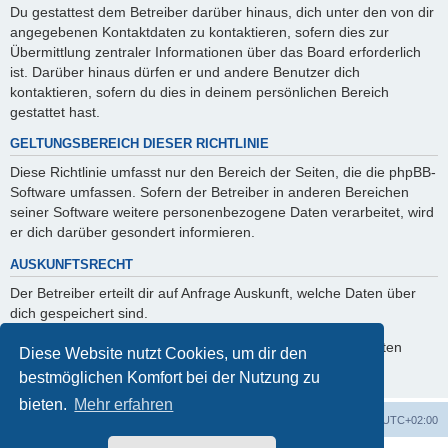
Du gestattest dem Betreiber darüber hinaus, dich unter den von dir
angegebenen Kontaktdaten zu kontaktieren, sofern dies zur
Übermittlung zentraler Informationen über das Board erforderlich
ist. Darüber hinaus dürfen er und andere Benutzer dich
kontaktieren, sofern du dies in deinem persönlichen Bereich
gestattet hast.
GELTUNGSBEREICH DIESER RICHTLINIE
Diese Richtlinie umfasst nur den Bereich der Seiten, die die phpBB-
Software umfassen. Sofern der Betreiber in anderen Bereichen
seiner Software weitere personenbezogene Daten verarbeitet, wird
er dich darüber gesondert informieren.
AUSKUNFTSRECHT
Der Betreiber erteilt dir auf Anfrage Auskunft, welche Daten über
dich gespeichert sind.
Du kannst jederzeit die Löschung bzw. Sperrung deiner Daten
Diese Website nutzt Cookies, um dir den
verlangen. Kontaktiere hierzu bitte den Betreiber.
bestmöglichen Komfort bei der Nutzung zu
bieten.
Mehr erfahren
ACZ Foren-Übersicht
Alle Cookies löschen
Alle Zeiten sind
UTC+02:00