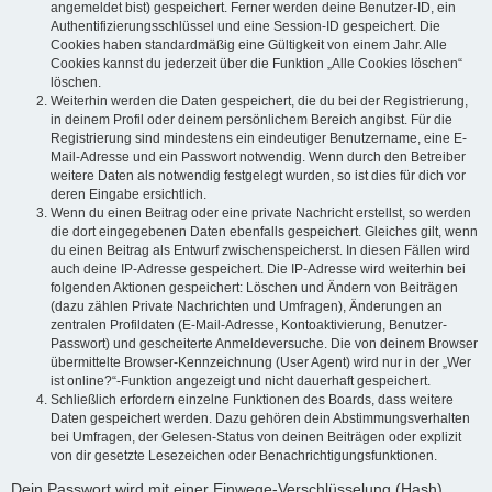
angemeldet bist) gespeichert. Ferner werden deine Benutzer-ID, ein
Authentifizierungsschlüssel und eine Session-ID gespeichert. Die
Cookies haben standardmäßig eine Gültigkeit von einem Jahr. Alle
Cookies kannst du jederzeit über die Funktion „Alle Cookies löschen“
löschen.
Weiterhin werden die Daten gespeichert, die du bei der Registrierung,
in deinem Profil oder deinem persönlichem Bereich angibst. Für die
Registrierung sind mindestens ein eindeutiger Benutzername, eine E-
Mail-Adresse und ein Passwort notwendig. Wenn durch den Betreiber
weitere Daten als notwendig festgelegt wurden, so ist dies für dich vor
deren Eingabe ersichtlich.
Wenn du einen Beitrag oder eine private Nachricht erstellst, so werden
die dort eingegebenen Daten ebenfalls gespeichert. Gleiches gilt, wenn
du einen Beitrag als Entwurf zwischenspeicherst. In diesen Fällen wird
auch deine IP-Adresse gespeichert. Die IP-Adresse wird weiterhin bei
folgenden Aktionen gespeichert: Löschen und Ändern von Beiträgen
(dazu zählen Private Nachrichten und Umfragen), Änderungen an
zentralen Profildaten (E-Mail-Adresse, Kontoaktivierung, Benutzer-
Passwort) und gescheiterte Anmeldeversuche. Die von deinem Browser
übermittelte Browser-Kennzeichnung (User Agent) wird nur in der „Wer
ist online?“-Funktion angezeigt und nicht dauerhaft gespeichert.
Schließlich erfordern einzelne Funktionen des Boards, dass weitere
Daten gespeichert werden. Dazu gehören dein Abstimmungsverhalten
bei Umfragen, der Gelesen-Status von deinen Beiträgen oder explizit
von dir gesetzte Lesezeichen oder Benachrichtigungsfunktionen.
Dein Passwort wird mit einer Einwege-Verschlüsselung (Hash)