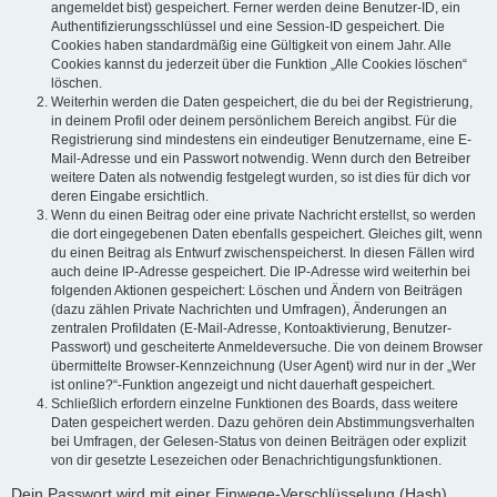
angemeldet bist) gespeichert. Ferner werden deine Benutzer-ID, ein
Authentifizierungsschlüssel und eine Session-ID gespeichert. Die
Cookies haben standardmäßig eine Gültigkeit von einem Jahr. Alle
Cookies kannst du jederzeit über die Funktion „Alle Cookies löschen“
löschen.
Weiterhin werden die Daten gespeichert, die du bei der Registrierung,
in deinem Profil oder deinem persönlichem Bereich angibst. Für die
Registrierung sind mindestens ein eindeutiger Benutzername, eine E-
Mail-Adresse und ein Passwort notwendig. Wenn durch den Betreiber
weitere Daten als notwendig festgelegt wurden, so ist dies für dich vor
deren Eingabe ersichtlich.
Wenn du einen Beitrag oder eine private Nachricht erstellst, so werden
die dort eingegebenen Daten ebenfalls gespeichert. Gleiches gilt, wenn
du einen Beitrag als Entwurf zwischenspeicherst. In diesen Fällen wird
auch deine IP-Adresse gespeichert. Die IP-Adresse wird weiterhin bei
folgenden Aktionen gespeichert: Löschen und Ändern von Beiträgen
(dazu zählen Private Nachrichten und Umfragen), Änderungen an
zentralen Profildaten (E-Mail-Adresse, Kontoaktivierung, Benutzer-
Passwort) und gescheiterte Anmeldeversuche. Die von deinem Browser
übermittelte Browser-Kennzeichnung (User Agent) wird nur in der „Wer
ist online?“-Funktion angezeigt und nicht dauerhaft gespeichert.
Schließlich erfordern einzelne Funktionen des Boards, dass weitere
Daten gespeichert werden. Dazu gehören dein Abstimmungsverhalten
bei Umfragen, der Gelesen-Status von deinen Beiträgen oder explizit
von dir gesetzte Lesezeichen oder Benachrichtigungsfunktionen.
Dein Passwort wird mit einer Einwege-Verschlüsselung (Hash)