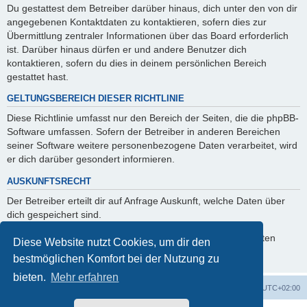
Du gestattest dem Betreiber darüber hinaus, dich unter den von dir
angegebenen Kontaktdaten zu kontaktieren, sofern dies zur
Übermittlung zentraler Informationen über das Board erforderlich
ist. Darüber hinaus dürfen er und andere Benutzer dich
kontaktieren, sofern du dies in deinem persönlichen Bereich
gestattet hast.
GELTUNGSBEREICH DIESER RICHTLINIE
Diese Richtlinie umfasst nur den Bereich der Seiten, die die phpBB-
Software umfassen. Sofern der Betreiber in anderen Bereichen
seiner Software weitere personenbezogene Daten verarbeitet, wird
er dich darüber gesondert informieren.
AUSKUNFTSRECHT
Der Betreiber erteilt dir auf Anfrage Auskunft, welche Daten über
dich gespeichert sind.
Du kannst jederzeit die Löschung bzw. Sperrung deiner Daten
Diese Website nutzt Cookies, um dir den
verlangen. Kontaktiere hierzu bitte den Betreiber.
bestmöglichen Komfort bei der Nutzung zu
bieten.
Mehr erfahren
ACZ Foren-Übersicht
Alle Cookies löschen
Alle Zeiten sind
UTC+02:00