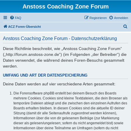
Anstoss Coaching Zone Forum
FAQ
Registrieren
Anmelden
S
ACZ Foren-Übersicht
u
Anstoss Coaching Zone Forum - Datenschutzerklärung
c
h
Diese Richtlinie beschreibt, wie „Anstoss Coaching Zone Forum“
(„http://forum.anstoss-zone.de“) (im Folgenden „der Betreiber“) die
e
Daten verwendet, die während deines Foren-Besuchs gesammelt
werden.
UMFANG UND ART DER DATENSPEICHERUNG
Deine Daten werden auf vier verschiedene Arten gesammelt:
Die Forensoftware phpBB erstellt bei deinem Besuch des Boards
mehrere Cookies. Cookies sind kleine Textdateien, die dein Browser als
temporäre Dateien ablegt und die zwischen den einzelnen Aufrufen des
Boards erhalten bleiben. In diesen Cookies sind die aktuelle ID deiner
Sitzung (damit dir alle Seitenaufrufe zugeordnet werden können),
Informationen über die von dir gelesenen Beiträge (zur Markierung
dieser als gelesen/ungelesen; sofern du nicht angemeldet bist) sowie
Informationen über deine Teilnahme an Umfragen (sofern du nicht