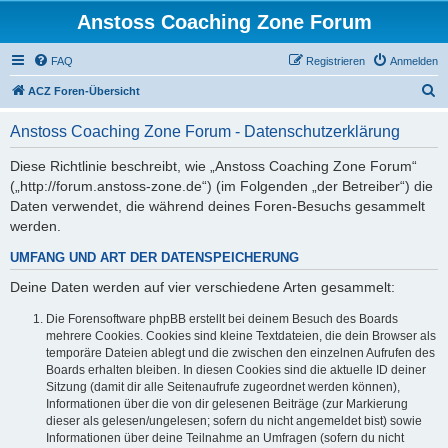
Anstoss Coaching Zone Forum
FAQ
Registrieren
Anmelden
S
ACZ Foren-Übersicht
u
Anstoss Coaching Zone Forum - Datenschutzerklärung
c
h
Diese Richtlinie beschreibt, wie „Anstoss Coaching Zone Forum“
(„http://forum.anstoss-zone.de“) (im Folgenden „der Betreiber“) die
e
Daten verwendet, die während deines Foren-Besuchs gesammelt
werden.
UMFANG UND ART DER DATENSPEICHERUNG
Deine Daten werden auf vier verschiedene Arten gesammelt:
Die Forensoftware phpBB erstellt bei deinem Besuch des Boards
mehrere Cookies. Cookies sind kleine Textdateien, die dein Browser als
temporäre Dateien ablegt und die zwischen den einzelnen Aufrufen des
Boards erhalten bleiben. In diesen Cookies sind die aktuelle ID deiner
Sitzung (damit dir alle Seitenaufrufe zugeordnet werden können),
Informationen über die von dir gelesenen Beiträge (zur Markierung
dieser als gelesen/ungelesen; sofern du nicht angemeldet bist) sowie
Informationen über deine Teilnahme an Umfragen (sofern du nicht