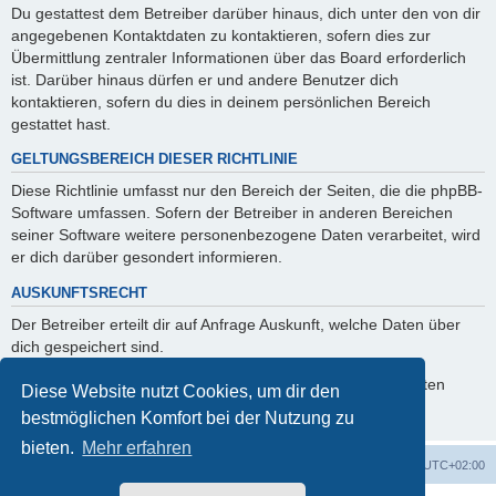
Du gestattest dem Betreiber darüber hinaus, dich unter den von dir
angegebenen Kontaktdaten zu kontaktieren, sofern dies zur
Übermittlung zentraler Informationen über das Board erforderlich
ist. Darüber hinaus dürfen er und andere Benutzer dich
kontaktieren, sofern du dies in deinem persönlichen Bereich
gestattet hast.
GELTUNGSBEREICH DIESER RICHTLINIE
Diese Richtlinie umfasst nur den Bereich der Seiten, die die phpBB-
Software umfassen. Sofern der Betreiber in anderen Bereichen
seiner Software weitere personenbezogene Daten verarbeitet, wird
er dich darüber gesondert informieren.
AUSKUNFTSRECHT
Der Betreiber erteilt dir auf Anfrage Auskunft, welche Daten über
dich gespeichert sind.
Du kannst jederzeit die Löschung bzw. Sperrung deiner Daten
Diese Website nutzt Cookies, um dir den
verlangen. Kontaktiere hierzu bitte den Betreiber.
bestmöglichen Komfort bei der Nutzung zu
bieten.
Mehr erfahren
ACZ Foren-Übersicht
Alle Cookies löschen
Alle Zeiten sind
UTC+02:00