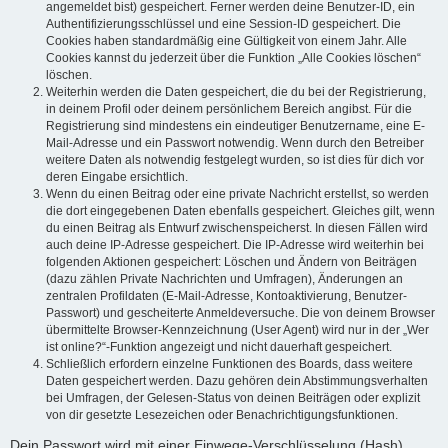
angemeldet bist) gespeichert. Ferner werden deine Benutzer-ID, ein
Authentifizierungsschlüssel und eine Session-ID gespeichert. Die
Cookies haben standardmäßig eine Gültigkeit von einem Jahr. Alle
Cookies kannst du jederzeit über die Funktion „Alle Cookies löschen“
löschen.
Weiterhin werden die Daten gespeichert, die du bei der Registrierung,
in deinem Profil oder deinem persönlichem Bereich angibst. Für die
Registrierung sind mindestens ein eindeutiger Benutzername, eine E-
Mail-Adresse und ein Passwort notwendig. Wenn durch den Betreiber
weitere Daten als notwendig festgelegt wurden, so ist dies für dich vor
deren Eingabe ersichtlich.
Wenn du einen Beitrag oder eine private Nachricht erstellst, so werden
die dort eingegebenen Daten ebenfalls gespeichert. Gleiches gilt, wenn
du einen Beitrag als Entwurf zwischenspeicherst. In diesen Fällen wird
auch deine IP-Adresse gespeichert. Die IP-Adresse wird weiterhin bei
folgenden Aktionen gespeichert: Löschen und Ändern von Beiträgen
(dazu zählen Private Nachrichten und Umfragen), Änderungen an
zentralen Profildaten (E-Mail-Adresse, Kontoaktivierung, Benutzer-
Passwort) und gescheiterte Anmeldeversuche. Die von deinem Browser
übermittelte Browser-Kennzeichnung (User Agent) wird nur in der „Wer
ist online?“-Funktion angezeigt und nicht dauerhaft gespeichert.
Schließlich erfordern einzelne Funktionen des Boards, dass weitere
Daten gespeichert werden. Dazu gehören dein Abstimmungsverhalten
bei Umfragen, der Gelesen-Status von deinen Beiträgen oder explizit
von dir gesetzte Lesezeichen oder Benachrichtigungsfunktionen.
Dein Passwort wird mit einer Einwege-Verschlüsselung (Hash)