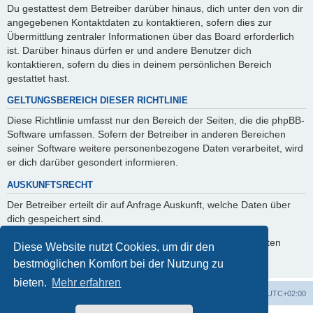
Du gestattest dem Betreiber darüber hinaus, dich unter den von dir
angegebenen Kontaktdaten zu kontaktieren, sofern dies zur
Übermittlung zentraler Informationen über das Board erforderlich
ist. Darüber hinaus dürfen er und andere Benutzer dich
kontaktieren, sofern du dies in deinem persönlichen Bereich
gestattet hast.
GELTUNGSBEREICH DIESER RICHTLINIE
Diese Richtlinie umfasst nur den Bereich der Seiten, die die phpBB-
Software umfassen. Sofern der Betreiber in anderen Bereichen
seiner Software weitere personenbezogene Daten verarbeitet, wird
er dich darüber gesondert informieren.
AUSKUNFTSRECHT
Der Betreiber erteilt dir auf Anfrage Auskunft, welche Daten über
dich gespeichert sind.
Du kannst jederzeit die Löschung bzw. Sperrung deiner Daten
Diese Website nutzt Cookies, um dir den
verlangen. Kontaktiere hierzu bitte den Betreiber.
bestmöglichen Komfort bei der Nutzung zu
bieten.
Mehr erfahren
ACZ Foren-Übersicht
Alle Cookies löschen
Alle Zeiten sind
UTC+02:00