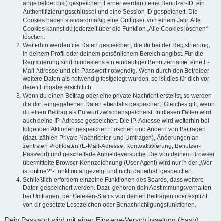
angemeldet bist) gespeichert. Ferner werden deine Benutzer-ID, ein
Authentifizierungsschlüssel und eine Session-ID gespeichert. Die
Cookies haben standardmäßig eine Gültigkeit von einem Jahr. Alle
Cookies kannst du jederzeit über die Funktion „Alle Cookies löschen“
löschen.
Weiterhin werden die Daten gespeichert, die du bei der Registrierung,
in deinem Profil oder deinem persönlichem Bereich angibst. Für die
Registrierung sind mindestens ein eindeutiger Benutzername, eine E-
Mail-Adresse und ein Passwort notwendig. Wenn durch den Betreiber
weitere Daten als notwendig festgelegt wurden, so ist dies für dich vor
deren Eingabe ersichtlich.
Wenn du einen Beitrag oder eine private Nachricht erstellst, so werden
die dort eingegebenen Daten ebenfalls gespeichert. Gleiches gilt, wenn
du einen Beitrag als Entwurf zwischenspeicherst. In diesen Fällen wird
auch deine IP-Adresse gespeichert. Die IP-Adresse wird weiterhin bei
folgenden Aktionen gespeichert: Löschen und Ändern von Beiträgen
(dazu zählen Private Nachrichten und Umfragen), Änderungen an
zentralen Profildaten (E-Mail-Adresse, Kontoaktivierung, Benutzer-
Passwort) und gescheiterte Anmeldeversuche. Die von deinem Browser
übermittelte Browser-Kennzeichnung (User Agent) wird nur in der „Wer
ist online?“-Funktion angezeigt und nicht dauerhaft gespeichert.
Schließlich erfordern einzelne Funktionen des Boards, dass weitere
Daten gespeichert werden. Dazu gehören dein Abstimmungsverhalten
bei Umfragen, der Gelesen-Status von deinen Beiträgen oder explizit
von dir gesetzte Lesezeichen oder Benachrichtigungsfunktionen.
Dein Passwort wird mit einer Einwege-Verschlüsselung (Hash)