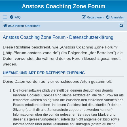
Anstoss Coaching Zone Forum
FAQ
Registrieren
Anmelden
S
ACZ Foren-Übersicht
u
Anstoss Coaching Zone Forum - Datenschutzerklärung
c
h
Diese Richtlinie beschreibt, wie „Anstoss Coaching Zone Forum“
(„http://forum.anstoss-zone.de“) (im Folgenden „der Betreiber“) die
e
Daten verwendet, die während deines Foren-Besuchs gesammelt
werden.
UMFANG UND ART DER DATENSPEICHERUNG
Deine Daten werden auf vier verschiedene Arten gesammelt:
Die Forensoftware phpBB erstellt bei deinem Besuch des Boards
mehrere Cookies. Cookies sind kleine Textdateien, die dein Browser als
temporäre Dateien ablegt und die zwischen den einzelnen Aufrufen des
Boards erhalten bleiben. In diesen Cookies sind die aktuelle ID deiner
Sitzung (damit dir alle Seitenaufrufe zugeordnet werden können),
Informationen über die von dir gelesenen Beiträge (zur Markierung
dieser als gelesen/ungelesen; sofern du nicht angemeldet bist) sowie
Informationen über deine Teilnahme an Umfragen (sofern du nicht