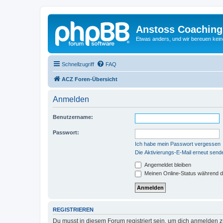
Anstoss Coaching
Etwas anders, und wir bereuen keine
Schnellzugriff
FAQ
ACZ Foren-Übersicht
Anmelden
Benutzername:
Passwort:
Ich habe mein Passwort vergessen
Die Aktivierungs-E-Mail erneut send
Angemeldet bleiben
Meinen Online-Status während d
REGISTRIEREN
Du musst in diesem Forum registriert sein, um dich anmelden zu