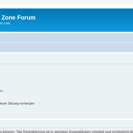
 Zone Forum
n Liter
en
ieser Sitzung verbergen
 können. Die Registrierung ist in wenigen Augenblicken erledigt und ermöglicht di