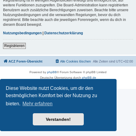
Registrierung ist in wenigen Augenblicken erledigt und ermöglicht dir, auf
weitere Funktionen zuzugreifen. Die Board-Administration kann registrierten
Benutzern auch zusätzliche Berechtigungen zuweisen. Beachte bitte unsere
Nutzungsbedingungen und die verwandten Regelungen, bevor du dich
registrierst. Bitte beachte auch die jeweiligen Forenregeln, wenn du dich in
diesem Board bewegst.
Nutzungsbedingungen
|
Datenschutzerklärung
Registrieren
ACZ Foren-Übersicht
Alle Cookies löschen
Alle Zeiten sind
UTC+02:00
Powered by
phpBB
® Forum Software © phpBB Limited
Deutsche Übersetzung durch
phpBB.de
Datenschutz
|
Nutzungsbedingungen
Diese Website nutzt Cookies, um dir den
bestmöglichen Komfort bei der Nutzung zu
bieten.
Mehr erfahren
Verstanden!