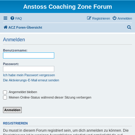
Anstoss Coaching Zone Forum
FAQ
Registrieren
Anmelden
S
ACZ Foren-Übersicht
u
Anmelden
c
h
Benutzername:
e
Passwort:
Ich habe mein Passwort vergessen
Die Aktivierungs-E-Mail erneut senden
Angemeldet bleiben
Meinen Online-Status während dieser Sitzung verbergen
REGISTRIEREN
Du musst in diesem Forum registriert sein, um dich anmelden zu können. Die