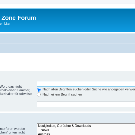
 Zone Forum
n Liter
Wort, das nicht
Nach allen Begriffen suchen oder Suche wie angegeben verwe
rhalb einer Klammer,
tzhalter für teilweise
Nach einem Begriff suchen
Unterforen werden
chen“ unten nicht