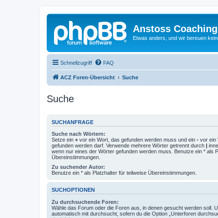
Anstoss Coaching
Etwas anders, und wir bereuen keine
Schnellzugriff
FAQ
ACZ Foren-Übersicht
Suche
Suche
SUCHANFRAGE
Suche nach Wörtern:
Setze ein
+
vor ein Wort, das gefunden werden muss und ein
-
vor ein 
gefunden werden darf. Verwende mehrere Wörter getrennt durch
|
inne
wenn nur eines der Wörter gefunden werden muss. Benutze ein * als Pla
Übereinstimmungen.
Zu suchender Autor:
Benutze ein * als Platzhalter für teilweise Übereinstimmungen.
SUCHOPTIONEN
Zu durchsuchende Foren:
Wähle das Forum oder die Foren aus, in denen gesucht werden soll. 
automatisch mit durchsucht, sofern du die Option „Unterforen durchsu