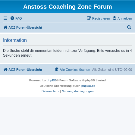
Anstoss Coaching Zone Forum
FAQ
Registrieren
Anmelden
S
ACZ Foren-Übersicht
u
Information
c
h
Die Suche steht dir momentan leider nicht zur Verfügung. Bitte versuche es in 4
Sekunden erneut.
e
ACZ Foren-Übersicht
Alle Cookies löschen
Alle Zeiten sind
UTC+02:00
Powered by
phpBB
® Forum Software © phpBB Limited
Deutsche Übersetzung durch
phpBB.de
Datenschutz
|
Nutzungsbedingungen