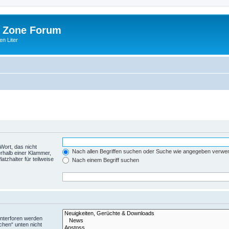
 Zone Forum
n Liter
Wort, das nicht
Nach allen Begriffen suchen oder Suche wie angegeben verwe
rhalb einer Klammer,
tzhalter für teilweise
Nach einem Begriff suchen
Unterforen werden
chen“ unten nicht