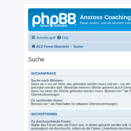
Anstoss Coaching
Etwas anders, und wir bereuen keine
Schnellzugriff
FAQ
ACZ Foren-Übersicht
Suche
Suche
SUCHANFRAGE
Suche nach Wörtern:
Setze ein
+
vor ein Wort, das gefunden werden muss und ein
-
vor ein 
gefunden werden darf. Verwende mehrere Wörter getrennt durch
|
inne
wenn nur eines der Wörter gefunden werden muss. Benutze ein * als Pla
Übereinstimmungen.
Zu suchender Autor:
Benutze ein * als Platzhalter für teilweise Übereinstimmungen.
SUCHOPTIONEN
Zu durchsuchende Foren:
Wähle das Forum oder die Foren aus, in denen gesucht werden soll. 
automatisch mit durchsucht, sofern du die Option „Unterforen durchsu