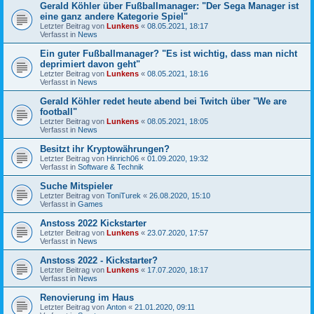
Gerald Köhler über Fußballmanager: "Der Sega Manager ist
eine ganz andere Kategorie Spiel"
Letzter Beitrag von
Lunkens
«
08.05.2021, 18:17
Verfasst in
News
Ein guter Fußballmanager? "Es ist wichtig, dass man nicht
deprimiert davon geht"
Letzter Beitrag von
Lunkens
«
08.05.2021, 18:16
Verfasst in
News
Gerald Köhler redet heute abend bei Twitch über "We are
football"
Letzter Beitrag von
Lunkens
«
08.05.2021, 18:05
Verfasst in
News
Besitzt ihr Kryptowährungen?
Letzter Beitrag von
Hinrich06
«
01.09.2020, 19:32
Verfasst in
Software & Technik
Suche Mitspieler
Letzter Beitrag von
ToniTurek
«
26.08.2020, 15:10
Verfasst in
Games
Anstoss 2022 Kickstarter
Letzter Beitrag von
Lunkens
«
23.07.2020, 17:57
Verfasst in
News
Anstoss 2022 - Kickstarter?
Letzter Beitrag von
Lunkens
«
17.07.2020, 18:17
Verfasst in
News
Renovierung im Haus
Letzter Beitrag von
Anton
«
21.01.2020, 09:11