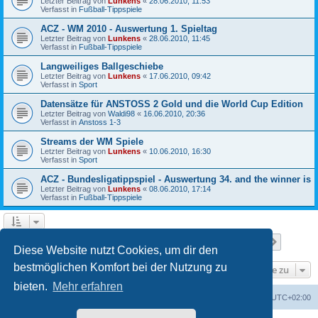
Letzter Beitrag von
Lunkens
«
28.06.2010, 11:53
Verfasst in
Fußball-Tippspiele
ACZ - WM 2010 - Auswertung 1. Spieltag
Letzter Beitrag von
Lunkens
«
28.06.2010, 11:45
Verfasst in
Fußball-Tippspiele
Langweiliges Ballgeschiebe
Letzter Beitrag von
Lunkens
«
17.06.2010, 09:42
Verfasst in
Sport
Datensätze für ANSTOSS 2 Gold und die World Cup Edition
Letzter Beitrag von
Waldi98
«
16.06.2010, 20:36
Verfasst in
Anstoss 1-3
Streams der WM Spiele
Letzter Beitrag von
Lunkens
«
10.06.2010, 16:30
Verfasst in
Sport
ACZ - Bundesligatippspiel - Auswertung 34. and the winner is
Letzter Beitrag von
Lunkens
«
08.06.2010, 17:14
Verfasst in
Fußball-Tippspiele
Seite
1
von
7
1
2
3
4
5
7
Nächst
Die Suche ergab 652 Treffer
…
Diese Website nutzt Cookies, um dir den
bestmöglichen Komfort bei der Nutzung zu
Gehe zu
bieten.
Mehr erfahren
ACZ Foren-Übersicht
Alle Cookies löschen
Alle Zeiten sind
UTC+02:00