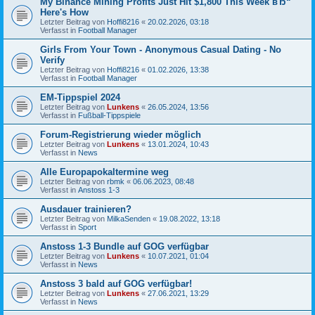
My Binance Mining Profits Just Hit $1,800 This Week вЂ“
Here's How
Letzter Beitrag von
Hoffi8216
«
20.02.2026, 03:18
Verfasst in
Football Manager
Girls From Your Town - Anonymous Casual Dating - No
Verify
Letzter Beitrag von
Hoffi8216
«
01.02.2026, 13:38
Verfasst in
Football Manager
EM-Tippspiel 2024
Letzter Beitrag von
Lunkens
«
26.05.2024, 13:56
Verfasst in
Fußball-Tippspiele
Forum-Registrierung wieder möglich
Letzter Beitrag von
Lunkens
«
13.01.2024, 10:43
Verfasst in
News
Alle Europapokaltermine weg
Letzter Beitrag von
rbmk
«
06.06.2023, 08:48
Verfasst in
Anstoss 1-3
Ausdauer trainieren?
Letzter Beitrag von
MilkaSenden
«
19.08.2022, 13:18
Verfasst in
Sport
Anstoss 1-3 Bundle auf GOG verfügbar
Letzter Beitrag von
Lunkens
«
10.07.2021, 01:04
Verfasst in
News
Anstoss 3 bald auf GOG verfügbar!
Letzter Beitrag von
Lunkens
«
27.06.2021, 13:29
Verfasst in
News