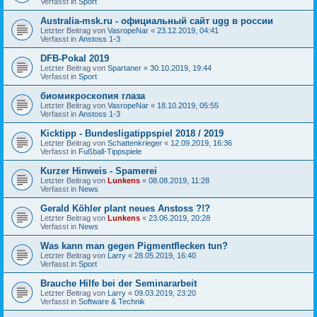
Verfasst in
Sport
Australia-msk.ru - официальный сайт ugg в россии
Letzter Beitrag von
VasropeNar
«
23.12.2019, 04:41
Verfasst in
Anstoss 1-3
DFB-Pokal 2019
Letzter Beitrag von
Spartaner
«
30.10.2019, 19:44
Verfasst in
Sport
биомикроскопия глаза
Letzter Beitrag von
VasropeNar
«
18.10.2019, 05:55
Verfasst in
Anstoss 1-3
Kicktipp - Bundesligatippspiel 2018 / 2019
Letzter Beitrag von
Schattenkrieger
«
12.09.2019, 16:36
Verfasst in
Fußball-Tippspiele
Kurzer Hinweis - Spamerei
Letzter Beitrag von
Lunkens
«
08.08.2019, 11:28
Verfasst in
News
Gerald Köhler plant neues Anstoss ?!?
Letzter Beitrag von
Lunkens
«
23.06.2019, 20:28
Verfasst in
News
Was kann man gegen Pigmentflecken tun?
Letzter Beitrag von
Larry
«
28.05.2019, 16:40
Verfasst in
Sport
Brauche Hilfe bei der Seminararbeit
Letzter Beitrag von
Larry
«
09.03.2019, 23:20
Verfasst in
Software & Technik