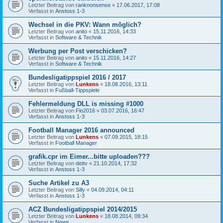
Letzter Beitrag von
ranknonsense
«
17.06.2017, 17:08
Verfasst in
Anstoss 1-3
Wechsel in die PKV: Wann möglich?
Letzter Beitrag von
anito
«
15.11.2016, 14:33
Verfasst in
Software & Technik
Werbung per Post verschicken?
Letzter Beitrag von
anito
«
15.11.2016, 14:27
Verfasst in
Software & Technik
Bundesligatippspiel 2016 / 2017
Letzter Beitrag von
Lunkens
«
18.08.2016, 13:11
Verfasst in
Fußball-Tippspiele
Fehlermeldung DLL is missing #1000
Letzter Beitrag von
Flo2016
«
03.07.2016, 16:47
Verfasst in
Anstoss 1-3
Football Manager 2016 announced
Letzter Beitrag von
Lunkens
«
07.09.2015, 18:15
Verfasst in
Football Manager
grafik.cpr im Eimer...bitte uploaden???
Letzter Beitrag von
dettv
«
21.10.2014, 17:32
Verfasst in
Anstoss 1-3
Suche Artikel zu A3
Letzter Beitrag von
Silly
«
04.09.2014, 04:11
Verfasst in
Anstoss 1-3
ACZ Bundesligatippspiel 2014/2015
Letzter Beitrag von
Lunkens
«
18.08.2014, 09:34
Verfasst in
News