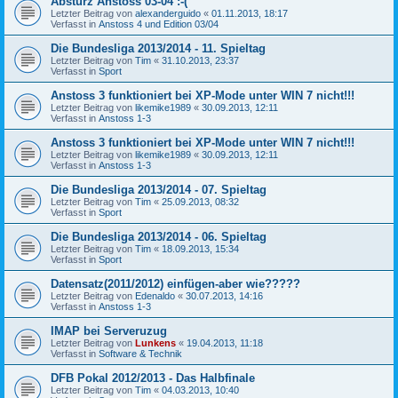
Absturz Anstoss 03-04 :-(
Letzter Beitrag von
alexanderguido
«
01.11.2013, 18:17
Verfasst in
Anstoss 4 und Edition 03/04
Die Bundesliga 2013/2014 - 11. Spieltag
Letzter Beitrag von
Tim
«
31.10.2013, 23:37
Verfasst in
Sport
Anstoss 3 funktioniert bei XP-Mode unter WIN 7 nicht!!!
Letzter Beitrag von
likemike1989
«
30.09.2013, 12:11
Verfasst in
Anstoss 1-3
Anstoss 3 funktioniert bei XP-Mode unter WIN 7 nicht!!!
Letzter Beitrag von
likemike1989
«
30.09.2013, 12:11
Verfasst in
Anstoss 1-3
Die Bundesliga 2013/2014 - 07. Spieltag
Letzter Beitrag von
Tim
«
25.09.2013, 08:32
Verfasst in
Sport
Die Bundesliga 2013/2014 - 06. Spieltag
Letzter Beitrag von
Tim
«
18.09.2013, 15:34
Verfasst in
Sport
Datensatz(2011/2012) einfügen-aber wie?????
Letzter Beitrag von
Edenaldo
«
30.07.2013, 14:16
Verfasst in
Anstoss 1-3
IMAP bei Serveruzug
Letzter Beitrag von
Lunkens
«
19.04.2013, 11:18
Verfasst in
Software & Technik
DFB Pokal 2012/2013 - Das Halbfinale
Letzter Beitrag von
Tim
«
04.03.2013, 10:40