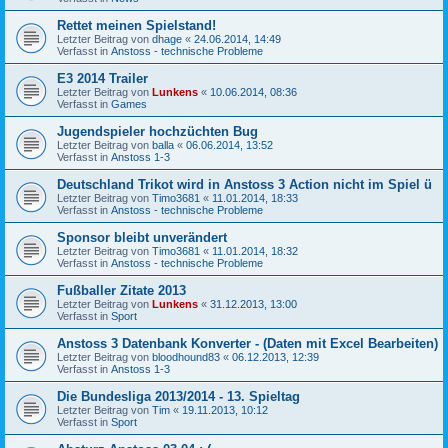
Rettet meinen Spielstand!
Letzter Beitrag von
dhage
«
24.06.2014, 14:49
Verfasst in
Anstoss - technische Probleme
E3 2014 Trailer
Letzter Beitrag von
Lunkens
«
10.06.2014, 08:36
Verfasst in
Games
Jugendspieler hochzüchten Bug
Letzter Beitrag von
balla
«
06.06.2014, 13:52
Verfasst in
Anstoss 1-3
Deutschland Trikot wird in Anstoss 3 Action nicht im Spiel ü
Letzter Beitrag von
Timo3681
«
11.01.2014, 18:33
Verfasst in
Anstoss - technische Probleme
Sponsor bleibt unverändert
Letzter Beitrag von
Timo3681
«
11.01.2014, 18:32
Verfasst in
Anstoss - technische Probleme
Fußballer Zitate 2013
Letzter Beitrag von
Lunkens
«
31.12.2013, 13:00
Verfasst in
Sport
Anstoss 3 Datenbank Konverter - (Daten mit Excel Bearbeiten)
Letzter Beitrag von
bloodhound83
«
06.12.2013, 12:39
Verfasst in
Anstoss 1-3
Die Bundesliga 2013/2014 - 13. Spieltag
Letzter Beitrag von
Tim
«
19.11.2013, 10:12
Verfasst in
Sport