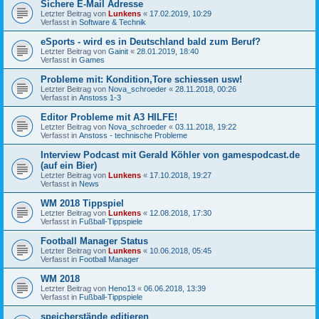
Sichere E-Mail Adresse
Letzter Beitrag von
Lunkens
«
17.02.2019, 10:29
Verfasst in
Software & Technik
eSports - wird es in Deutschland bald zum Beruf?
Letzter Beitrag von
Gainit
«
28.01.2019, 18:40
Verfasst in
Games
Probleme mit: Kondition,Tore schiessen usw!
Letzter Beitrag von
Nova_schroeder
«
28.11.2018, 00:26
Verfasst in
Anstoss 1-3
Editor Probleme mit A3 HILFE!
Letzter Beitrag von
Nova_schroeder
«
03.11.2018, 19:22
Verfasst in
Anstoss - technische Probleme
Interview Podcast mit Gerald Köhler von gamespodcast.de
(auf ein Bier)
Letzter Beitrag von
Lunkens
«
17.10.2018, 19:27
Verfasst in
News
WM 2018 Tippspiel
Letzter Beitrag von
Lunkens
«
12.08.2018, 17:30
Verfasst in
Fußball-Tippspiele
Football Manager Status
Letzter Beitrag von
Lunkens
«
10.06.2018, 05:45
Verfasst in
Football Manager
WM 2018
Letzter Beitrag von
Heno13
«
06.06.2018, 13:39
Verfasst in
Fußball-Tippspiele
speicherstände editieren