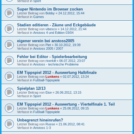
Verfasst in
Sport
Super Nintendo im Browser zocken
Letzter Beitrag von
Bobby
«
24.12.2012, 15:44
Verfasst in
Games
Stadien editieren - Zäune und Eckgebäude
Letzter Beitrag von
vibesco
«
14.12.2012, 21:44
Verfasst in
Anstoss 4 und Edition 03/04
eigener verein bei anstoss2005
Letzter Beitrag von
Piet
«
30.10.2012, 19:39
Verfasst in
Anstoss 2005 / 2007
Fehler bei Editor - Spielerbearbeitung
Letzter Beitrag von
riverkill
«
06.07.2012, 23:07
Verfasst in
Anstoss - technische Probleme
EM Tippspiel 2012 - Auswertung Halbfinale
Letzter Beitrag von
Lunkens
«
02.07.2012, 13:24
Verfasst in
Fußball-Tippspiele
Spielplan 12/13
Letzter Beitrag von
Eise
«
26.06.2012, 13:15
Verfasst in
Sport
EM Tippspiel 2012 - Auswertung - Viertelfinale 1. Teil
Letzter Beitrag von
Lunkens
«
25.06.2012, 09:15
Verfasst in
Fußball-Tippspiele
Unbegrenzt hineinrufen?
Letzter Beitrag von
Russe
«
21.06.2012, 08:41
Verfasst in
Anstoss 1-3