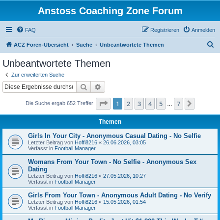
Anstoss Coaching Zone Forum
FAQ
Registrieren
Anmelden
S
ACZ Foren-Übersicht
Suche
Unbeantwortete Themen
u
Unbeantwortete Themen
c
Zur erweiterten Suche
h
Suche
Erweiterte Suche
e
Seite
1
von
7
1
2
3
4
5
7
Nächst
Die Suche ergab 652 Treffer
…
Themen
Girls In Your City - Anonymous Casual Dating - No Selfie
Letzter Beitrag von
Hoffi8216
«
26.06.2026, 03:05
Verfasst in
Football Manager
Womans From Your Town - No Selfie - Anonymous Sex
Dating
Letzter Beitrag von
Hoffi8216
«
27.05.2026, 10:27
Verfasst in
Football Manager
Girls From Your Town - Anonymous Adult Dating - No Verify
Letzter Beitrag von
Hoffi8216
«
15.05.2026, 01:54
Verfasst in
Football Manager