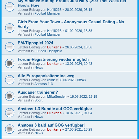
My Binance Mining Profits Just Hit $1,800 This Week вЂ“
Here's How
Letzter Beitrag von
Hoffi8216
«
20.02.2026, 03:18
Verfasst in
Football Manager
Girls From Your Town - Anonymous Casual Dating - No
Verify
Letzter Beitrag von
Hoffi8216
«
01.02.2026, 13:38
Verfasst in
Football Manager
EM-Tippspiel 2024
Letzter Beitrag von
Lunkens
«
26.05.2024, 13:56
Verfasst in
Fußball-Tippspiele
Forum-Registrierung wieder möglich
Letzter Beitrag von
Lunkens
«
13.01.2024, 10:43
Verfasst in
News
Alle Europapokaltermine weg
Letzter Beitrag von
rbmk
«
06.06.2023, 08:48
Verfasst in
Anstoss 1-3
Ausdauer trainieren?
Letzter Beitrag von
MilkaSenden
«
19.08.2022, 13:18
Verfasst in
Sport
Anstoss 1-3 Bundle auf GOG verfügbar
Letzter Beitrag von
Lunkens
«
10.07.2021, 01:04
Verfasst in
News
Anstoss 3 bald auf GOG verfügbar!
Letzter Beitrag von
Lunkens
«
27.06.2021, 13:29
Verfasst in
News