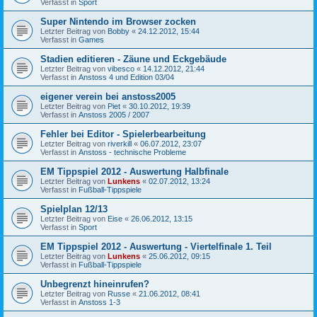
Verfasst in
Sport
Super Nintendo im Browser zocken
Letzter Beitrag von
Bobby
«
24.12.2012, 15:44
Verfasst in
Games
Stadien editieren - Zäune und Eckgebäude
Letzter Beitrag von
vibesco
«
14.12.2012, 21:44
Verfasst in
Anstoss 4 und Edition 03/04
eigener verein bei anstoss2005
Letzter Beitrag von
Piet
«
30.10.2012, 19:39
Verfasst in
Anstoss 2005 / 2007
Fehler bei Editor - Spielerbearbeitung
Letzter Beitrag von
riverkill
«
06.07.2012, 23:07
Verfasst in
Anstoss - technische Probleme
EM Tippspiel 2012 - Auswertung Halbfinale
Letzter Beitrag von
Lunkens
«
02.07.2012, 13:24
Verfasst in
Fußball-Tippspiele
Spielplan 12/13
Letzter Beitrag von
Eise
«
26.06.2012, 13:15
Verfasst in
Sport
EM Tippspiel 2012 - Auswertung - Viertelfinale 1. Teil
Letzter Beitrag von
Lunkens
«
25.06.2012, 09:15
Verfasst in
Fußball-Tippspiele
Unbegrenzt hineinrufen?
Letzter Beitrag von
Russe
«
21.06.2012, 08:41
Verfasst in
Anstoss 1-3