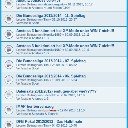
Absturz Anstoss 03-04 :-(
Letzter Beitrag von
alexanderguido
«
01.11.2013, 18:17
Verfasst in
Anstoss 4 und Edition 03/04
Die Bundesliga 2013/2014 - 11. Spieltag
Letzter Beitrag von
Tim
«
31.10.2013, 23:37
Verfasst in
Sport
Anstoss 3 funktioniert bei XP-Mode unter WIN 7 nicht!!!
Letzter Beitrag von
likemike1989
«
30.09.2013, 12:11
Verfasst in
Anstoss 1-3
Anstoss 3 funktioniert bei XP-Mode unter WIN 7 nicht!!!
Letzter Beitrag von
likemike1989
«
30.09.2013, 12:11
Verfasst in
Anstoss 1-3
Die Bundesliga 2013/2014 - 07. Spieltag
Letzter Beitrag von
Tim
«
25.09.2013, 08:32
Verfasst in
Sport
Die Bundesliga 2013/2014 - 06. Spieltag
Letzter Beitrag von
Tim
«
18.09.2013, 15:34
Verfasst in
Sport
Datensatz(2011/2012) einfügen-aber wie?????
Letzter Beitrag von
Edenaldo
«
30.07.2013, 14:16
Verfasst in
Anstoss 1-3
IMAP bei Serveruzug
Letzter Beitrag von
Lunkens
«
19.04.2013, 11:18
Verfasst in
Software & Technik
DFB Pokal 2012/2013 - Das Halbfinale
Letzter Beitrag von
Tim
«
04.03.2013, 10:40