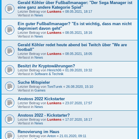
Gerald Köhler über Fußballmanager: "Der Sega Manager ist
eine ganz andere Kategorie Spiel"
Letzter Beitrag von
Lunkens
«
08.05.2021, 18:17
Verfasst in
News
Ein guter Fußballmanager? "Es ist wichtig, dass man nicht
deprimiert davon geht"
Letzter Beitrag von
Lunkens
«
08.05.2021, 18:16
Verfasst in
News
Gerald Köhler redet heute abend bei Twitch über "We are
football"
Letzter Beitrag von
Lunkens
«
08.05.2021, 18:05
Verfasst in
News
Besitzt ihr Kryptowährungen?
Letzter Beitrag von
Hinrich06
«
01.09.2020, 19:32
Verfasst in
Software & Technik
Suche Mitspieler
Letzter Beitrag von
ToniTurek
«
26.08.2020, 15:10
Verfasst in
Games
Anstoss 2022 Kickstarter
Letzter Beitrag von
Lunkens
«
23.07.2020, 17:57
Verfasst in
News
Anstoss 2022 - Kickstarter?
Letzter Beitrag von
Lunkens
«
17.07.2020, 18:17
Verfasst in
News
Renovierung im Haus
Letzter Beitrag von
Anton
«
21.01.2020, 09:11