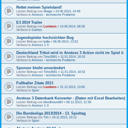
Rettet meinen Spielstand!
Letzter Beitrag von
dhage
«
24.06.2014, 14:49
Verfasst in
Anstoss - technische Probleme
E3 2014 Trailer
Letzter Beitrag von
Lunkens
«
10.06.2014, 08:36
Verfasst in
Games
Jugendspieler hochzüchten Bug
Letzter Beitrag von
balla
«
06.06.2014, 13:52
Verfasst in
Anstoss 1-3
Deutschland Trikot wird in Anstoss 3 Action nicht im Spiel ü
Letzter Beitrag von
Timo3681
«
11.01.2014, 18:33
Verfasst in
Anstoss - technische Probleme
Sponsor bleibt unverändert
Letzter Beitrag von
Timo3681
«
11.01.2014, 18:32
Verfasst in
Anstoss - technische Probleme
Fußballer Zitate 2013
Letzter Beitrag von
Lunkens
«
31.12.2013, 13:00
Verfasst in
Sport
Anstoss 3 Datenbank Konverter - (Daten mit Excel Bearbeiten)
Letzter Beitrag von
bloodhound83
«
06.12.2013, 12:39
Verfasst in
Anstoss 1-3
Die Bundesliga 2013/2014 - 13. Spieltag
Letzter Beitrag von
Tim
«
19.11.2013, 10:12
Verfasst in
Sport