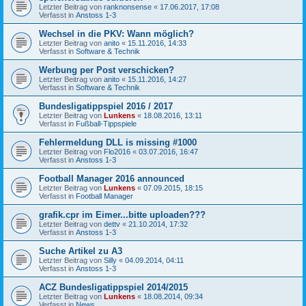
Letzter Beitrag von
ranknonsense
«
17.06.2017, 17:08
Verfasst in
Anstoss 1-3
Wechsel in die PKV: Wann möglich?
Letzter Beitrag von
anito
«
15.11.2016, 14:33
Verfasst in
Software & Technik
Werbung per Post verschicken?
Letzter Beitrag von
anito
«
15.11.2016, 14:27
Verfasst in
Software & Technik
Bundesligatippspiel 2016 / 2017
Letzter Beitrag von
Lunkens
«
18.08.2016, 13:11
Verfasst in
Fußball-Tippspiele
Fehlermeldung DLL is missing #1000
Letzter Beitrag von
Flo2016
«
03.07.2016, 16:47
Verfasst in
Anstoss 1-3
Football Manager 2016 announced
Letzter Beitrag von
Lunkens
«
07.09.2015, 18:15
Verfasst in
Football Manager
grafik.cpr im Eimer...bitte uploaden???
Letzter Beitrag von
dettv
«
21.10.2014, 17:32
Verfasst in
Anstoss 1-3
Suche Artikel zu A3
Letzter Beitrag von
Silly
«
04.09.2014, 04:11
Verfasst in
Anstoss 1-3
ACZ Bundesligatippspiel 2014/2015
Letzter Beitrag von
Lunkens
«
18.08.2014, 09:34
Verfasst in
News