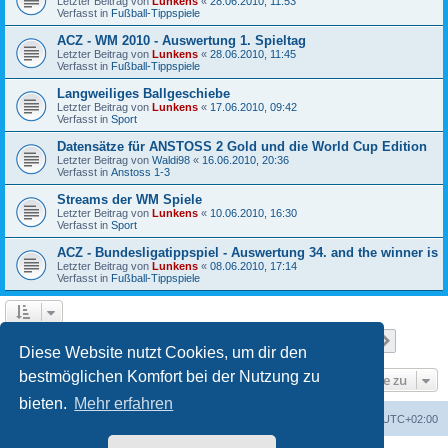
Letzter Beitrag von
Lunkens
«
28.06.2010, 11:53
Verfasst in
Fußball-Tippspiele
ACZ - WM 2010 - Auswertung 1. Spieltag
Letzter Beitrag von
Lunkens
«
28.06.2010, 11:45
Verfasst in
Fußball-Tippspiele
Langweiliges Ballgeschiebe
Letzter Beitrag von
Lunkens
«
17.06.2010, 09:42
Verfasst in
Sport
Datensätze für ANSTOSS 2 Gold und die World Cup Edition
Letzter Beitrag von
Waldi98
«
16.06.2010, 20:36
Verfasst in
Anstoss 1-3
Streams der WM Spiele
Letzter Beitrag von
Lunkens
«
10.06.2010, 16:30
Verfasst in
Sport
ACZ - Bundesligatippspiel - Auswertung 34. and the winner is
Letzter Beitrag von
Lunkens
«
08.06.2010, 17:14
Verfasst in
Fußball-Tippspiele
Seite
1
von
7
1
2
3
4
5
7
Nächst
Die Suche ergab 652 Treffer
…
Diese Website nutzt Cookies, um dir den
bestmöglichen Komfort bei der Nutzung zu
Gehe zu
bieten.
Mehr erfahren
ACZ Foren-Übersicht
Alle Cookies löschen
Alle Zeiten sind
UTC+02:00