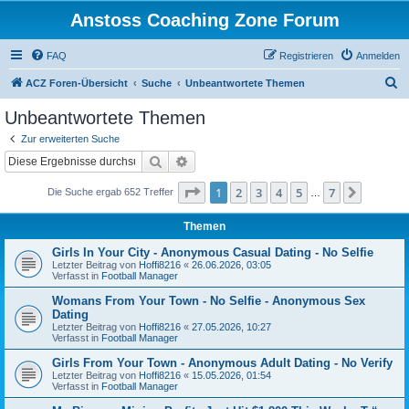
Anstoss Coaching Zone Forum
FAQ
Registrieren
Anmelden
S
ACZ Foren-Übersicht
Suche
Unbeantwortete Themen
u
Unbeantwortete Themen
c
Zur erweiterten Suche
h
Suche
Erweiterte Suche
e
Seite
1
von
7
1
2
3
4
5
7
Nächst
Die Suche ergab 652 Treffer
…
Themen
Girls In Your City - Anonymous Casual Dating - No Selfie
Letzter Beitrag von
Hoffi8216
«
26.06.2026, 03:05
Verfasst in
Football Manager
Womans From Your Town - No Selfie - Anonymous Sex
Dating
Letzter Beitrag von
Hoffi8216
«
27.05.2026, 10:27
Verfasst in
Football Manager
Girls From Your Town - Anonymous Adult Dating - No Verify
Letzter Beitrag von
Hoffi8216
«
15.05.2026, 01:54
Verfasst in
Football Manager