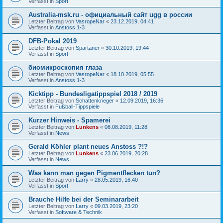
Verfasst in
Sport
Australia-msk.ru - официальный сайт ugg в россии
Letzter Beitrag von
VasropeNar
«
23.12.2019, 04:41
Verfasst in
Anstoss 1-3
DFB-Pokal 2019
Letzter Beitrag von
Spartaner
«
30.10.2019, 19:44
Verfasst in
Sport
биомикроскопия глаза
Letzter Beitrag von
VasropeNar
«
18.10.2019, 05:55
Verfasst in
Anstoss 1-3
Kicktipp - Bundesligatippspiel 2018 / 2019
Letzter Beitrag von
Schattenkrieger
«
12.09.2019, 16:36
Verfasst in
Fußball-Tippspiele
Kurzer Hinweis - Spamerei
Letzter Beitrag von
Lunkens
«
08.08.2019, 11:28
Verfasst in
News
Gerald Köhler plant neues Anstoss ?!?
Letzter Beitrag von
Lunkens
«
23.06.2019, 20:28
Verfasst in
News
Was kann man gegen Pigmentflecken tun?
Letzter Beitrag von
Larry
«
28.05.2019, 16:40
Verfasst in
Sport
Brauche Hilfe bei der Seminararbeit
Letzter Beitrag von
Larry
«
09.03.2019, 23:20
Verfasst in
Software & Technik