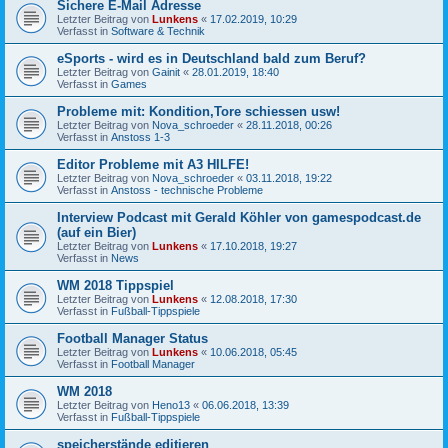
Sichere E-Mail Adresse
Letzter Beitrag von
Lunkens
«
17.02.2019, 10:29
Verfasst in
Software & Technik
eSports - wird es in Deutschland bald zum Beruf?
Letzter Beitrag von
Gainit
«
28.01.2019, 18:40
Verfasst in
Games
Probleme mit: Kondition,Tore schiessen usw!
Letzter Beitrag von
Nova_schroeder
«
28.11.2018, 00:26
Verfasst in
Anstoss 1-3
Editor Probleme mit A3 HILFE!
Letzter Beitrag von
Nova_schroeder
«
03.11.2018, 19:22
Verfasst in
Anstoss - technische Probleme
Interview Podcast mit Gerald Köhler von gamespodcast.de
(auf ein Bier)
Letzter Beitrag von
Lunkens
«
17.10.2018, 19:27
Verfasst in
News
WM 2018 Tippspiel
Letzter Beitrag von
Lunkens
«
12.08.2018, 17:30
Verfasst in
Fußball-Tippspiele
Football Manager Status
Letzter Beitrag von
Lunkens
«
10.06.2018, 05:45
Verfasst in
Football Manager
WM 2018
Letzter Beitrag von
Heno13
«
06.06.2018, 13:39
Verfasst in
Fußball-Tippspiele
speicherstände editieren