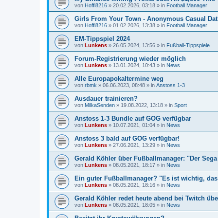
von
Hoffi8216
»
20.02.2026, 03:18
» in
Football Manager
Girls From Your Town - Anonymous Casual Dati
von
Hoffi8216
»
01.02.2026, 13:38
» in
Football Manager
EM-Tippspiel 2024
von
Lunkens
»
26.05.2024, 13:56
» in
Fußball-Tippspiele
Forum-Registrierung wieder möglich
von
Lunkens
»
13.01.2024, 10:43
» in
News
Alle Europapokaltermine weg
von
rbmk
»
06.06.2023, 08:48
» in
Anstoss 1-3
Ausdauer trainieren?
von
MilkaSenden
»
19.08.2022, 13:18
» in
Sport
Anstoss 1-3 Bundle auf GOG verfügbar
von
Lunkens
»
10.07.2021, 01:04
» in
News
Anstoss 3 bald auf GOG verfügbar!
von
Lunkens
»
27.06.2021, 13:29
» in
News
Gerald Köhler über Fußballmanager: "Der Sega 
von
Lunkens
»
08.05.2021, 18:17
» in
News
Ein guter Fußballmanager? "Es ist wichtig, da
von
Lunkens
»
08.05.2021, 18:16
» in
News
Gerald Köhler redet heute abend bei Twitch übe
von
Lunkens
»
08.05.2021, 18:05
» in
News