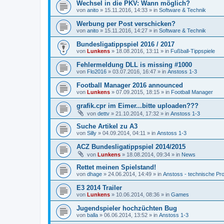
Wechsel in die PKV: Wann möglich?
von
anito
»
15.11.2016, 14:33
» in
Software & Technik
Werbung per Post verschicken?
von
anito
»
15.11.2016, 14:27
» in
Software & Technik
Bundesligatippspiel 2016 / 2017
von
Lunkens
»
18.08.2016, 13:11
» in
Fußball-Tippspiele
Fehlermeldung DLL is missing #1000
von
Flo2016
»
03.07.2016, 16:47
» in
Anstoss 1-3
Football Manager 2016 announced
von
Lunkens
»
07.09.2015, 18:15
» in
Football Manager
grafik.cpr im Eimer...bitte uploaden???
von
dettv
»
21.10.2014, 17:32
» in
Anstoss 1-3
Suche Artikel zu A3
von
Silly
»
04.09.2014, 04:11
» in
Anstoss 1-3
ACZ Bundesligatippspiel 2014/2015
von
Lunkens
»
18.08.2014, 09:34
» in
News
Rettet meinen Spielstand!
von
dhage
»
24.06.2014, 14:49
» in
Anstoss - technische Pr
E3 2014 Trailer
von
Lunkens
»
10.06.2014, 08:36
» in
Games
Jugendspieler hochzüchten Bug
von
balla
»
06.06.2014, 13:52
» in
Anstoss 1-3