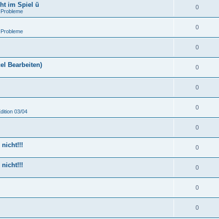
ht im Spiel ü
0
 Probleme
0
 Probleme
0
el Bearbeiten)
0
0
0
dition 03/04
0
nicht!!!
0
nicht!!!
0
0
0