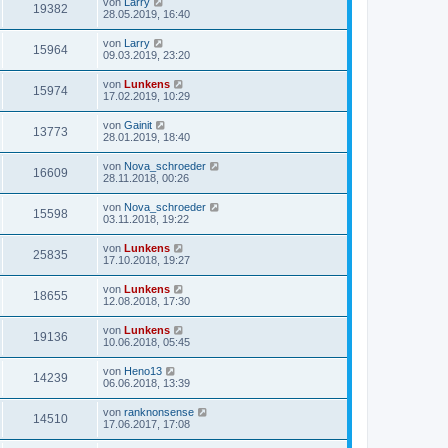
von
Larry
19382
28.05.2019, 16:40
von
Larry
15964
09.03.2019, 23:20
von
Lunkens
15974
17.02.2019, 10:29
von
Gainit
13773
28.01.2019, 18:40
von
Nova_schroeder
16609
28.11.2018, 00:26
von
Nova_schroeder
15598
03.11.2018, 19:22
von
Lunkens
25835
17.10.2018, 19:27
von
Lunkens
18655
12.08.2018, 17:30
von
Lunkens
19136
10.06.2018, 05:45
von
Heno13
14239
06.06.2018, 13:39
von
ranknonsense
14510
17.06.2017, 17:08