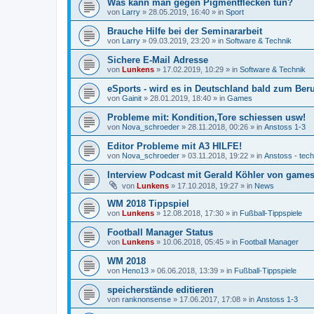
Was kann man gegen Pigmentflecken tun?
von
Larry
»
28.05.2019, 16:40
» in
Sport
Brauche Hilfe bei der Seminararbeit
von
Larry
»
09.03.2019, 23:20
» in
Software & Technik
Sichere E-Mail Adresse
von
Lunkens
»
17.02.2019, 10:29
» in
Software & Technik
eSports - wird es in Deutschland bald zum Ber
von
Gainit
»
28.01.2019, 18:40
» in
Games
Probleme mit: Kondition,Tore schiessen usw!
von
Nova_schroeder
»
28.11.2018, 00:26
» in
Anstoss 1-3
Editor Probleme mit A3 HILFE!
von
Nova_schroeder
»
03.11.2018, 19:22
» in
Anstoss - tec
Interview Podcast mit Gerald Köhler von gamesp
von
Lunkens
»
17.10.2018, 19:27
» in
News
WM 2018 Tippspiel
von
Lunkens
»
12.08.2018, 17:30
» in
Fußball-Tippspiele
Football Manager Status
von
Lunkens
»
10.06.2018, 05:45
» in
Football Manager
WM 2018
von
Heno13
»
06.06.2018, 13:39
» in
Fußball-Tippspiele
speicherstände editieren
von
ranknonsense
»
17.06.2017, 17:08
» in
Anstoss 1-3