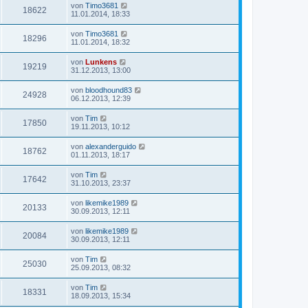
von
Timo3681
18622
11.01.2014, 18:33
von
Timo3681
18296
11.01.2014, 18:32
von
Lunkens
19219
31.12.2013, 13:00
von
bloodhound83
24928
06.12.2013, 12:39
von
Tim
17850
19.11.2013, 10:12
von
alexanderguido
18762
01.11.2013, 18:17
von
Tim
17642
31.10.2013, 23:37
von
likemike1989
20133
30.09.2013, 12:11
von
likemike1989
20084
30.09.2013, 12:11
von
Tim
25030
25.09.2013, 08:32
von
Tim
18331
18.09.2013, 15:34