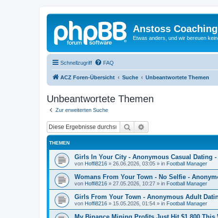
Anstoss Coaching
Etwas anders, und wir bereuen keine
Schnellzugriff
FAQ
ACZ Foren-Übersicht
Suche
Unbeantwortete Themen
Unbeantwortete Themen
Zur erweiterten Suche
Suche
Erweiterte Suche
THEMEN
Girls In Your City - Anonymous Casual Dating -
von
Hoffi8216
»
26.06.2026, 03:05
» in
Football Manager
Womans From Your Town - No Selfie - Anonym
von
Hoffi8216
»
27.05.2026, 10:27
» in
Football Manager
Girls From Your Town - Anonymous Adult Dating
von
Hoffi8216
»
15.05.2026, 01:54
» in
Football Manager
My Binance Mining Profits Just Hit $1,800 Thi