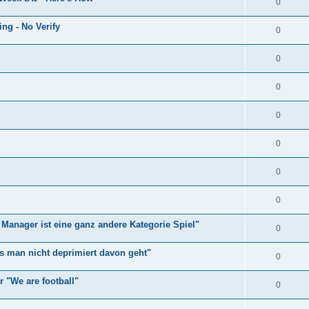
0
ng - No Verify
0
0
0
0
0
0
0
Manager ist eine ganz andere Kategorie Spiel"
0
ss man nicht deprimiert davon geht"
0
r "We are football"
0