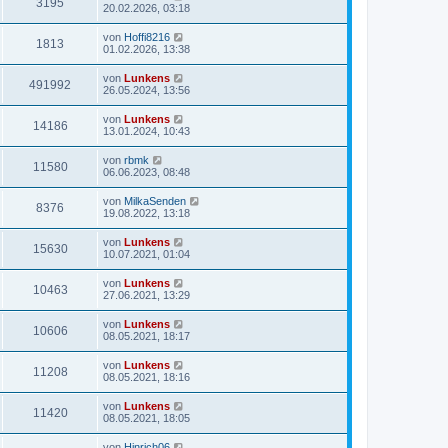
3195
20.02.2026, 03:18
von
Hoffi8216
1813
01.02.2026, 13:38
von
Lunkens
491992
26.05.2024, 13:56
von
Lunkens
14186
13.01.2024, 10:43
von
rbmk
11580
06.06.2023, 08:48
von
MilkaSenden
8376
19.08.2022, 13:18
von
Lunkens
15630
10.07.2021, 01:04
von
Lunkens
10463
27.06.2021, 13:29
von
Lunkens
10606
08.05.2021, 18:17
von
Lunkens
11208
08.05.2021, 18:16
von
Lunkens
11420
08.05.2021, 18:05
von
Hinrich06