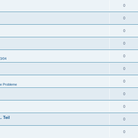
0
0
0
0
0
03/04
0
0
he Probleme
0
0
. Teil
0
0