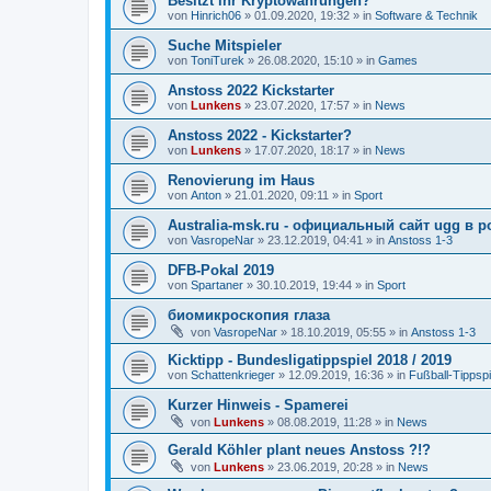
Besitzt ihr Kryptowährungen?
von
Hinrich06
»
01.09.2020, 19:32
» in
Software & Technik
Suche Mitspieler
von
ToniTurek
»
26.08.2020, 15:10
» in
Games
Anstoss 2022 Kickstarter
von
Lunkens
»
23.07.2020, 17:57
» in
News
Anstoss 2022 - Kickstarter?
von
Lunkens
»
17.07.2020, 18:17
» in
News
Renovierung im Haus
von
Anton
»
21.01.2020, 09:11
» in
Sport
Australia-msk.ru - официальный сайт ugg в р
von
VasropeNar
»
23.12.2019, 04:41
» in
Anstoss 1-3
DFB-Pokal 2019
von
Spartaner
»
30.10.2019, 19:44
» in
Sport
биомикроскопия глаза
von
VasropeNar
»
18.10.2019, 05:55
» in
Anstoss 1-3
Kicktipp - Bundesligatippspiel 2018 / 2019
von
Schattenkrieger
»
12.09.2019, 16:36
» in
Fußball-Tippspi
Kurzer Hinweis - Spamerei
von
Lunkens
»
08.08.2019, 11:28
» in
News
Gerald Köhler plant neues Anstoss ?!?
von
Lunkens
»
23.06.2019, 20:28
» in
News