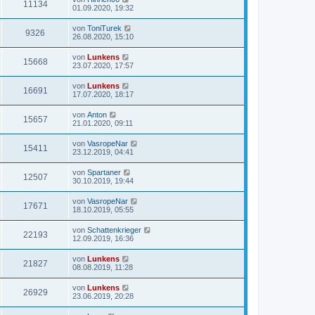
11134
01.09.2020, 19:32
von
ToniTurek
9326
26.08.2020, 15:10
von
Lunkens
15668
23.07.2020, 17:57
von
Lunkens
16691
17.07.2020, 18:17
von
Anton
15657
21.01.2020, 09:11
von
VasropeNar
15411
23.12.2019, 04:41
von
Spartaner
12507
30.10.2019, 19:44
von
VasropeNar
17671
18.10.2019, 05:55
von
Schattenkrieger
22193
12.09.2019, 16:36
von
Lunkens
21827
08.08.2019, 11:28
von
Lunkens
26929
23.06.2019, 20:28