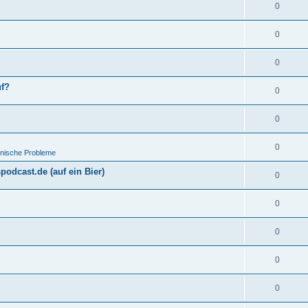
0
0
0
uf?
0
0
0
hnische Probleme
odcast.de (auf ein Bier)
0
0
0
0
0