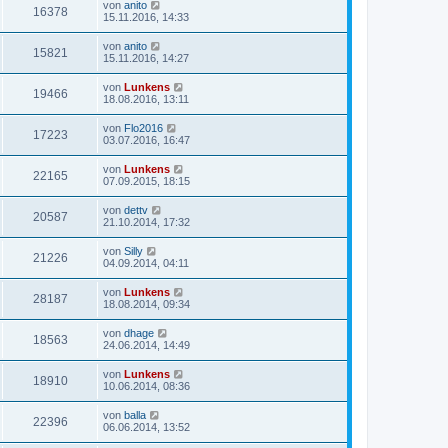
von
anito
16378
15.11.2016, 14:33
von
anito
15821
15.11.2016, 14:27
von
Lunkens
19466
18.08.2016, 13:11
von
Flo2016
17223
03.07.2016, 16:47
von
Lunkens
22165
07.09.2015, 18:15
von
dettv
20587
21.10.2014, 17:32
von
Silly
21226
04.09.2014, 04:11
von
Lunkens
28187
18.08.2014, 09:34
von
dhage
18563
24.06.2014, 14:49
von
Lunkens
18910
10.06.2014, 08:36
von
balla
22396
06.06.2014, 13:52