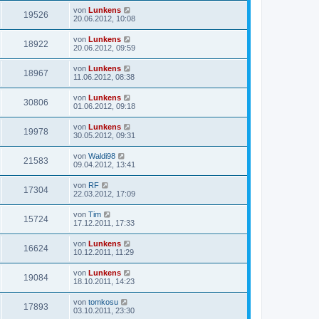
von
Lunkens
19526
20.06.2012, 10:08
von
Lunkens
18922
20.06.2012, 09:59
von
Lunkens
18967
11.06.2012, 08:38
von
Lunkens
30806
01.06.2012, 09:18
von
Lunkens
19978
30.05.2012, 09:31
von
Waldi98
21583
09.04.2012, 13:41
von
RF
17304
22.03.2012, 17:09
von
Tim
15724
17.12.2011, 17:33
von
Lunkens
16624
10.12.2011, 11:29
von
Lunkens
19084
18.10.2011, 14:23
von
tomkosu
17893
03.10.2011, 23:30