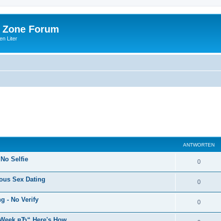
 Zone Forum
n Liter
ANTWORTEN
 No Selfie
0
ous Sex Dating
0
 - No Verify
0
s Week вЂ“ Here's How