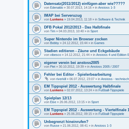
Datensatz(2011/2012) einfügen-aber wie?????
von
Edenaldo
»
30.07.2013, 14:16
» in
Anstoss 1-3
IMAP bei Serveruzug
von
Lunkens
»
19.04.2013, 11:18
» in
Software & Technik
DFB Pokal 2012/2013 - Das Halbfinale
von
Tim
»
04.03.2013, 10:40
» in
Sport
Super Nintendo im Browser zocken
von
Bobby
»
24.12.2012, 15:44
» in
Games
Stadien editieren - Zäune und Eckgebäude
von
vibesco
»
14.12.2012, 21:44
» in
Anstoss 4 und Edition 
eigener verein bei anstoss2005
von
Piet
»
30.10.2012, 19:39
» in
Anstoss 2005 / 2007
Fehler bei Editor - Spielerbearbeitung
von
riverkill
»
06.07.2012, 23:07
» in
Anstoss - technisc
EM Tippspiel 2012 - Auswertung Halbfinale
von
Lunkens
»
02.07.2012, 13:24
» in
Fußball-Tippspiele
Spielplan 12/13
von
Eise
»
26.06.2012, 13:15
» in
Sport
EM Tippspiel 2012 - Auswertung - Viertelfinale 1
von
Lunkens
»
25.06.2012, 09:15
» in
Fußball-Tippspiele
Unbegrenzt hineinrufen?
von
Russe
»
21.06.2012, 08:41
» in
Anstoss 1-3