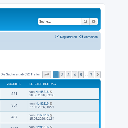
Suche
Erweiterte Suche
Registrieren
Anmelden
Seite
1
von
7
1
2
3
4
5
7
Nächste
Die Suche ergab 652 Treffer
…
ZUGRIFFE
LETZTER BEITRAG
von
Hoffi8216
521
26.06.2026, 03:05
von
Hoffi8216
354
27.05.2026, 10:27
von
Hoffi8216
487
15.05.2026, 01:54
von
Hoffi8216