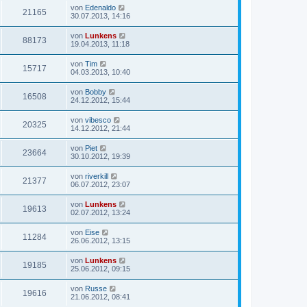
von
Edenaldo
21165
30.07.2013, 14:16
von
Lunkens
88173
19.04.2013, 11:18
von
Tim
15717
04.03.2013, 10:40
von
Bobby
16508
24.12.2012, 15:44
von
vibesco
20325
14.12.2012, 21:44
von
Piet
23664
30.10.2012, 19:39
von
riverkill
21377
06.07.2012, 23:07
von
Lunkens
19613
02.07.2012, 13:24
von
Eise
11284
26.06.2012, 13:15
von
Lunkens
19185
25.06.2012, 09:15
von
Russe
19616
21.06.2012, 08:41