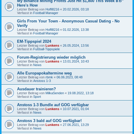
My Binance Mining Profits Just Hit $1,800 This Week вЂ“
Here's How
Letzter Beitrag von
Hoffi8216
«
20.02.2026, 03:18
Verfasst in
Football Manager
Girls From Your Town - Anonymous Casual Dating - No
Verify
Letzter Beitrag von
Hoffi8216
«
01.02.2026, 13:38
Verfasst in
Football Manager
EM-Tippspiel 2024
Letzter Beitrag von
Lunkens
«
26.05.2024, 13:56
Verfasst in
Fußball-Tippspiele
Forum-Registrierung wieder möglich
Letzter Beitrag von
Lunkens
«
13.01.2024, 10:43
Verfasst in
News
Alle Europapokaltermine weg
Letzter Beitrag von
rbmk
«
06.06.2023, 08:48
Verfasst in
Anstoss 1-3
Ausdauer trainieren?
Letzter Beitrag von
MilkaSenden
«
19.08.2022, 13:18
Verfasst in
Sport
Anstoss 1-3 Bundle auf GOG verfügbar
Letzter Beitrag von
Lunkens
«
10.07.2021, 01:04
Verfasst in
News
Anstoss 3 bald auf GOG verfügbar!
Letzter Beitrag von
Lunkens
«
27.06.2021, 13:29
Verfasst in
News