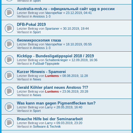
Verfasst in
Sport
Australia-msk.ru - официальный сайт ugg в россии
Letzter Beitrag von
VasropeNar
«
23.12.2019, 04:41
Verfasst in
Anstoss 1-3
DFB-Pokal 2019
Letzter Beitrag von
Spartaner
«
30.10.2019, 19:44
Verfasst in
Sport
биомикроскопия глаза
Letzter Beitrag von
VasropeNar
«
18.10.2019, 05:55
Verfasst in
Anstoss 1-3
Kicktipp - Bundesligatippspiel 2018 / 2019
Letzter Beitrag von
Schattenkrieger
«
12.09.2019, 16:36
Verfasst in
Fußball-Tippspiele
Kurzer Hinweis - Spamerei
Letzter Beitrag von
Lunkens
«
08.08.2019, 11:28
Verfasst in
News
Gerald Köhler plant neues Anstoss ?!?
Letzter Beitrag von
Lunkens
«
23.06.2019, 20:28
Verfasst in
News
Was kann man gegen Pigmentflecken tun?
Letzter Beitrag von
Larry
«
28.05.2019, 16:40
Verfasst in
Sport
Brauche Hilfe bei der Seminararbeit
Letzter Beitrag von
Larry
«
09.03.2019, 23:20
Verfasst in
Software & Technik