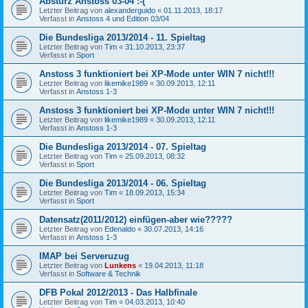
Absturz Anstoss 03-04 :-(
Letzter Beitrag von
alexanderguido
«
01.11.2013, 18:17
Verfasst in
Anstoss 4 und Edition 03/04
Die Bundesliga 2013/2014 - 11. Spieltag
Letzter Beitrag von
Tim
«
31.10.2013, 23:37
Verfasst in
Sport
Anstoss 3 funktioniert bei XP-Mode unter WIN 7 nicht!!!
Letzter Beitrag von
likemike1989
«
30.09.2013, 12:11
Verfasst in
Anstoss 1-3
Anstoss 3 funktioniert bei XP-Mode unter WIN 7 nicht!!!
Letzter Beitrag von
likemike1989
«
30.09.2013, 12:11
Verfasst in
Anstoss 1-3
Die Bundesliga 2013/2014 - 07. Spieltag
Letzter Beitrag von
Tim
«
25.09.2013, 08:32
Verfasst in
Sport
Die Bundesliga 2013/2014 - 06. Spieltag
Letzter Beitrag von
Tim
«
18.09.2013, 15:34
Verfasst in
Sport
Datensatz(2011/2012) einfügen-aber wie?????
Letzter Beitrag von
Edenaldo
«
30.07.2013, 14:16
Verfasst in
Anstoss 1-3
IMAP bei Serveruzug
Letzter Beitrag von
Lunkens
«
19.04.2013, 11:18
Verfasst in
Software & Technik
DFB Pokal 2012/2013 - Das Halbfinale
Letzter Beitrag von
Tim
«
04.03.2013, 10:40