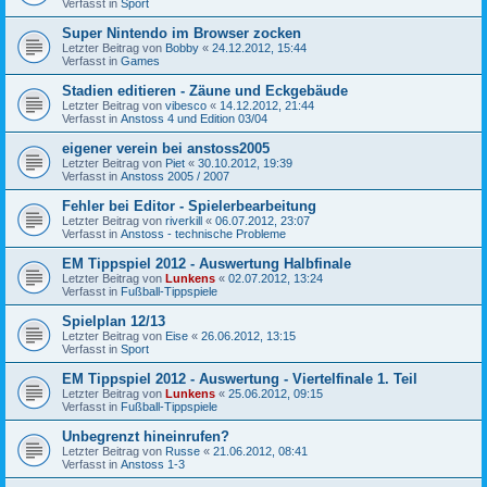
Verfasst in
Sport
Super Nintendo im Browser zocken
Letzter Beitrag von
Bobby
«
24.12.2012, 15:44
Verfasst in
Games
Stadien editieren - Zäune und Eckgebäude
Letzter Beitrag von
vibesco
«
14.12.2012, 21:44
Verfasst in
Anstoss 4 und Edition 03/04
eigener verein bei anstoss2005
Letzter Beitrag von
Piet
«
30.10.2012, 19:39
Verfasst in
Anstoss 2005 / 2007
Fehler bei Editor - Spielerbearbeitung
Letzter Beitrag von
riverkill
«
06.07.2012, 23:07
Verfasst in
Anstoss - technische Probleme
EM Tippspiel 2012 - Auswertung Halbfinale
Letzter Beitrag von
Lunkens
«
02.07.2012, 13:24
Verfasst in
Fußball-Tippspiele
Spielplan 12/13
Letzter Beitrag von
Eise
«
26.06.2012, 13:15
Verfasst in
Sport
EM Tippspiel 2012 - Auswertung - Viertelfinale 1. Teil
Letzter Beitrag von
Lunkens
«
25.06.2012, 09:15
Verfasst in
Fußball-Tippspiele
Unbegrenzt hineinrufen?
Letzter Beitrag von
Russe
«
21.06.2012, 08:41
Verfasst in
Anstoss 1-3