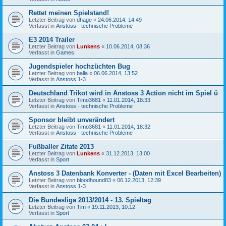
Rettet meinen Spielstand!
Letzter Beitrag von
dhage
«
24.06.2014, 14:49
Verfasst in
Anstoss - technische Probleme
E3 2014 Trailer
Letzter Beitrag von
Lunkens
«
10.06.2014, 08:36
Verfasst in
Games
Jugendspieler hochzüchten Bug
Letzter Beitrag von
balla
«
06.06.2014, 13:52
Verfasst in
Anstoss 1-3
Deutschland Trikot wird in Anstoss 3 Action nicht im Spiel ü
Letzter Beitrag von
Timo3681
«
11.01.2014, 18:33
Verfasst in
Anstoss - technische Probleme
Sponsor bleibt unverändert
Letzter Beitrag von
Timo3681
«
11.01.2014, 18:32
Verfasst in
Anstoss - technische Probleme
Fußballer Zitate 2013
Letzter Beitrag von
Lunkens
«
31.12.2013, 13:00
Verfasst in
Sport
Anstoss 3 Datenbank Konverter - (Daten mit Excel Bearbeiten)
Letzter Beitrag von
bloodhound83
«
06.12.2013, 12:39
Verfasst in
Anstoss 1-3
Die Bundesliga 2013/2014 - 13. Spieltag
Letzter Beitrag von
Tim
«
19.11.2013, 10:12
Verfasst in
Sport