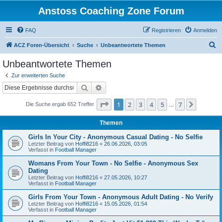
Anstoss Coaching Zone Forum
FAQ
Registrieren
Anmelden
S
ACZ Foren-Übersicht
Suche
Unbeantwortete Themen
u
Unbeantwortete Themen
c
Zur erweiterten Suche
h
Suche
Erweiterte Suche
e
Seite
1
von
7
1
2
3
4
5
7
Nächst
Die Suche ergab 652 Treffer
…
Themen
Girls In Your City - Anonymous Casual Dating - No Selfie
Letzter Beitrag von
Hoffi8216
«
26.06.2026, 03:05
Verfasst in
Football Manager
Womans From Your Town - No Selfie - Anonymous Sex
Dating
Letzter Beitrag von
Hoffi8216
«
27.05.2026, 10:27
Verfasst in
Football Manager
Girls From Your Town - Anonymous Adult Dating - No Verify
Letzter Beitrag von
Hoffi8216
«
15.05.2026, 01:54
Verfasst in
Football Manager