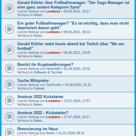
Gerald Köhler über Fußballmanager: "Der Sega Manager ist
eine ganz andere Kategorie Spiel"
Letzter Beitrag von
Lunkens
«
08.05.2021, 18:17
Verfasst in
News
Ein guter Fußballmanager? "Es ist wichtig, dass man nicht
deprimiert davon geht"
Letzter Beitrag von
Lunkens
«
08.05.2021, 18:16
Verfasst in
News
Gerald Köhler redet heute abend bei Twitch über "We are
football"
Letzter Beitrag von
Lunkens
«
08.05.2021, 18:05
Verfasst in
News
Besitzt ihr Kryptowährungen?
Letzter Beitrag von
Hinrich06
«
01.09.2020, 19:32
Verfasst in
Software & Technik
Suche Mitspieler
Letzter Beitrag von
ToniTurek
«
26.08.2020, 15:10
Verfasst in
Games
Anstoss 2022 Kickstarter
Letzter Beitrag von
Lunkens
«
23.07.2020, 17:57
Verfasst in
News
Anstoss 2022 - Kickstarter?
Letzter Beitrag von
Lunkens
«
17.07.2020, 18:17
Verfasst in
News
Renovierung im Haus
Letzter Beitrag von
Anton
«
21.01.2020, 09:11