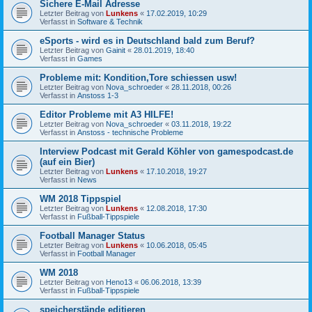
Sichere E-Mail Adresse
Letzter Beitrag von
Lunkens
«
17.02.2019, 10:29
Verfasst in
Software & Technik
eSports - wird es in Deutschland bald zum Beruf?
Letzter Beitrag von
Gainit
«
28.01.2019, 18:40
Verfasst in
Games
Probleme mit: Kondition,Tore schiessen usw!
Letzter Beitrag von
Nova_schroeder
«
28.11.2018, 00:26
Verfasst in
Anstoss 1-3
Editor Probleme mit A3 HILFE!
Letzter Beitrag von
Nova_schroeder
«
03.11.2018, 19:22
Verfasst in
Anstoss - technische Probleme
Interview Podcast mit Gerald Köhler von gamespodcast.de
(auf ein Bier)
Letzter Beitrag von
Lunkens
«
17.10.2018, 19:27
Verfasst in
News
WM 2018 Tippspiel
Letzter Beitrag von
Lunkens
«
12.08.2018, 17:30
Verfasst in
Fußball-Tippspiele
Football Manager Status
Letzter Beitrag von
Lunkens
«
10.06.2018, 05:45
Verfasst in
Football Manager
WM 2018
Letzter Beitrag von
Heno13
«
06.06.2018, 13:39
Verfasst in
Fußball-Tippspiele
speicherstände editieren