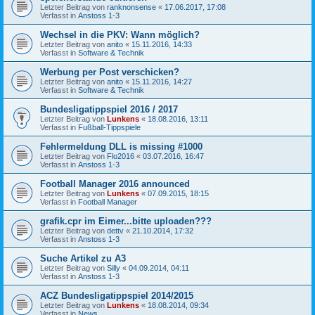
Letzter Beitrag von
ranknonsense
«
17.06.2017, 17:08
Verfasst in
Anstoss 1-3
Wechsel in die PKV: Wann möglich?
Letzter Beitrag von
anito
«
15.11.2016, 14:33
Verfasst in
Software & Technik
Werbung per Post verschicken?
Letzter Beitrag von
anito
«
15.11.2016, 14:27
Verfasst in
Software & Technik
Bundesligatippspiel 2016 / 2017
Letzter Beitrag von
Lunkens
«
18.08.2016, 13:11
Verfasst in
Fußball-Tippspiele
Fehlermeldung DLL is missing #1000
Letzter Beitrag von
Flo2016
«
03.07.2016, 16:47
Verfasst in
Anstoss 1-3
Football Manager 2016 announced
Letzter Beitrag von
Lunkens
«
07.09.2015, 18:15
Verfasst in
Football Manager
grafik.cpr im Eimer...bitte uploaden???
Letzter Beitrag von
dettv
«
21.10.2014, 17:32
Verfasst in
Anstoss 1-3
Suche Artikel zu A3
Letzter Beitrag von
Silly
«
04.09.2014, 04:11
Verfasst in
Anstoss 1-3
ACZ Bundesligatippspiel 2014/2015
Letzter Beitrag von
Lunkens
«
18.08.2014, 09:34
Verfasst in
News