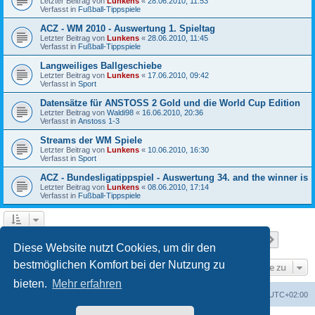
Letzter Beitrag von
Lunkens
«
28.06.2010, 11:53
Verfasst in
Fußball-Tippspiele
ACZ - WM 2010 - Auswertung 1. Spieltag
Letzter Beitrag von
Lunkens
«
28.06.2010, 11:45
Verfasst in
Fußball-Tippspiele
Langweiliges Ballgeschiebe
Letzter Beitrag von
Lunkens
«
17.06.2010, 09:42
Verfasst in
Sport
Datensätze für ANSTOSS 2 Gold und die World Cup Edition
Letzter Beitrag von
Waldi98
«
16.06.2010, 20:36
Verfasst in
Anstoss 1-3
Streams der WM Spiele
Letzter Beitrag von
Lunkens
«
10.06.2010, 16:30
Verfasst in
Sport
ACZ - Bundesligatippspiel - Auswertung 34. and the winner is
Letzter Beitrag von
Lunkens
«
08.06.2010, 17:14
Verfasst in
Fußball-Tippspiele
Seite
1
von
7
1
2
3
4
5
7
Nächst
Die Suche ergab 652 Treffer
…
Diese Website nutzt Cookies, um dir den
bestmöglichen Komfort bei der Nutzung zu
Gehe zu
bieten.
Mehr erfahren
ACZ Foren-Übersicht
Alle Cookies löschen
Alle Zeiten sind
UTC+02:00