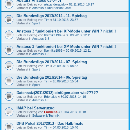
Absturz Anstoss 03-04 :-(
Letzter Beitrag von
alexanderguido
«
01.11.2013, 18:17
Verfasst in
Anstoss 4 und Edition 03/04
Die Bundesliga 2013/2014 - 11. Spieltag
Letzter Beitrag von
Tim
«
31.10.2013, 23:37
Verfasst in
Sport
Anstoss 3 funktioniert bei XP-Mode unter WIN 7 nicht!!!
Letzter Beitrag von
likemike1989
«
30.09.2013, 12:11
Verfasst in
Anstoss 1-3
Anstoss 3 funktioniert bei XP-Mode unter WIN 7 nicht!!!
Letzter Beitrag von
likemike1989
«
30.09.2013, 12:11
Verfasst in
Anstoss 1-3
Die Bundesliga 2013/2014 - 07. Spieltag
Letzter Beitrag von
Tim
«
25.09.2013, 08:32
Verfasst in
Sport
Die Bundesliga 2013/2014 - 06. Spieltag
Letzter Beitrag von
Tim
«
18.09.2013, 15:34
Verfasst in
Sport
Datensatz(2011/2012) einfügen-aber wie?????
Letzter Beitrag von
Edenaldo
«
30.07.2013, 14:16
Verfasst in
Anstoss 1-3
IMAP bei Serveruzug
Letzter Beitrag von
Lunkens
«
19.04.2013, 11:18
Verfasst in
Software & Technik
DFB Pokal 2012/2013 - Das Halbfinale
Letzter Beitrag von
Tim
«
04.03.2013, 10:40