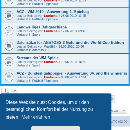
Letzter Beitrag von
Lunkens
«
28.06.2010, 11:53
Verfasst in
Fußball-Tippspiele
ACZ - WM 2010 - Auswertung 1. Spieltag
Letzter Beitrag von
Lunkens
«
28.06.2010, 11:45
Verfasst in
Fußball-Tippspiele
Langweiliges Ballgeschiebe
Letzter Beitrag von
Lunkens
«
17.06.2010, 09:42
Verfasst in
Sport
Datensätze für ANSTOSS 2 Gold und die World Cup Edition
Letzter Beitrag von
Waldi98
«
16.06.2010, 20:36
Verfasst in
Anstoss 1-3
Streams der WM Spiele
Letzter Beitrag von
Lunkens
«
10.06.2010, 16:30
Verfasst in
Sport
ACZ - Bundesligatippspiel - Auswertung 34. and the winner is
Letzter Beitrag von
Lunkens
«
08.06.2010, 17:14
Verfasst in
Fußball-Tippspiele
Seite
1
von
7
1
2
3
4
5
7
Nächst
Die Suche ergab 652 Treffer
…
Diese Website nutzt Cookies, um dir den
bestmöglichen Komfort bei der Nutzung zu
Gehe zu
bieten.
Mehr erfahren
ACZ Foren-Übersicht
Alle Cookies löschen
Alle Zeiten sind
UTC+02:00