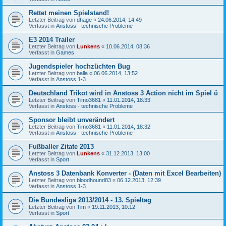
Rettet meinen Spielstand!
Letzter Beitrag von
dhage
«
24.06.2014, 14:49
Verfasst in
Anstoss - technische Probleme
E3 2014 Trailer
Letzter Beitrag von
Lunkens
«
10.06.2014, 08:36
Verfasst in
Games
Jugendspieler hochzüchten Bug
Letzter Beitrag von
balla
«
06.06.2014, 13:52
Verfasst in
Anstoss 1-3
Deutschland Trikot wird in Anstoss 3 Action nicht im Spiel ü
Letzter Beitrag von
Timo3681
«
11.01.2014, 18:33
Verfasst in
Anstoss - technische Probleme
Sponsor bleibt unverändert
Letzter Beitrag von
Timo3681
«
11.01.2014, 18:32
Verfasst in
Anstoss - technische Probleme
Fußballer Zitate 2013
Letzter Beitrag von
Lunkens
«
31.12.2013, 13:00
Verfasst in
Sport
Anstoss 3 Datenbank Konverter - (Daten mit Excel Bearbeiten)
Letzter Beitrag von
bloodhound83
«
06.12.2013, 12:39
Verfasst in
Anstoss 1-3
Die Bundesliga 2013/2014 - 13. Spieltag
Letzter Beitrag von
Tim
«
19.11.2013, 10:12
Verfasst in
Sport