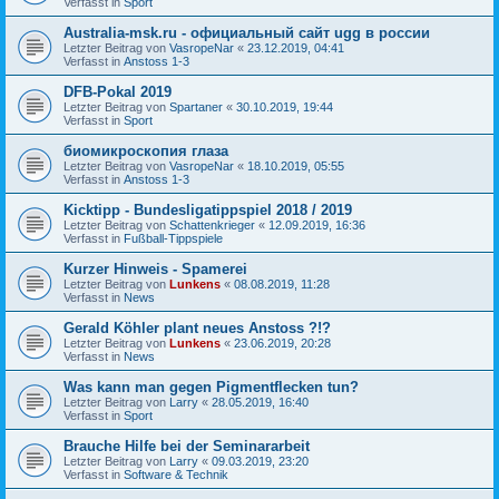
Verfasst in
Sport
Australia-msk.ru - официальный сайт ugg в россии
Letzter Beitrag von
VasropeNar
«
23.12.2019, 04:41
Verfasst in
Anstoss 1-3
DFB-Pokal 2019
Letzter Beitrag von
Spartaner
«
30.10.2019, 19:44
Verfasst in
Sport
биомикроскопия глаза
Letzter Beitrag von
VasropeNar
«
18.10.2019, 05:55
Verfasst in
Anstoss 1-3
Kicktipp - Bundesligatippspiel 2018 / 2019
Letzter Beitrag von
Schattenkrieger
«
12.09.2019, 16:36
Verfasst in
Fußball-Tippspiele
Kurzer Hinweis - Spamerei
Letzter Beitrag von
Lunkens
«
08.08.2019, 11:28
Verfasst in
News
Gerald Köhler plant neues Anstoss ?!?
Letzter Beitrag von
Lunkens
«
23.06.2019, 20:28
Verfasst in
News
Was kann man gegen Pigmentflecken tun?
Letzter Beitrag von
Larry
«
28.05.2019, 16:40
Verfasst in
Sport
Brauche Hilfe bei der Seminararbeit
Letzter Beitrag von
Larry
«
09.03.2019, 23:20
Verfasst in
Software & Technik