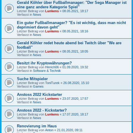
Gerald Köhler über Fußballmanager: "Der Sega Manager ist
eine ganz andere Kategorie Spiel"
Letzter Beitrag von
Lunkens
«
08.05.2021, 18:17
Verfasst in
News
Ein guter Fußballmanager? "Es ist wichtig, dass man nicht
deprimiert davon geht"
Letzter Beitrag von
Lunkens
«
08.05.2021, 18:16
Verfasst in
News
Gerald Köhler redet heute abend bei Twitch über "We are
football"
Letzter Beitrag von
Lunkens
«
08.05.2021, 18:05
Verfasst in
News
Besitzt ihr Kryptowährungen?
Letzter Beitrag von
Hinrich06
«
01.09.2020, 19:32
Verfasst in
Software & Technik
Suche Mitspieler
Letzter Beitrag von
ToniTurek
«
26.08.2020, 15:10
Verfasst in
Games
Anstoss 2022 Kickstarter
Letzter Beitrag von
Lunkens
«
23.07.2020, 17:57
Verfasst in
News
Anstoss 2022 - Kickstarter?
Letzter Beitrag von
Lunkens
«
17.07.2020, 18:17
Verfasst in
News
Renovierung im Haus
Letzter Beitrag von
Anton
«
21.01.2020, 09:11