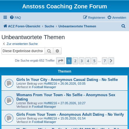
Anstoss Coaching Zone Forum
FAQ
Registrieren
Anmelden
S
ACZ Foren-Übersicht
Suche
Unbeantwortete Themen
u
Unbeantwortete Themen
c
Zur erweiterten Suche
h
Suche
Erweiterte Suche
e
Seite
1
von
7
1
2
3
4
5
7
Nächst
Die Suche ergab 652 Treffer
…
Themen
Girls In Your City - Anonymous Casual Dating - No Selfie
Letzter Beitrag von
Hoffi8216
«
26.06.2026, 03:05
Verfasst in
Football Manager
Womans From Your Town - No Selfie - Anonymous Sex
Dating
Letzter Beitrag von
Hoffi8216
«
27.05.2026, 10:27
Verfasst in
Football Manager
Girls From Your Town - Anonymous Adult Dating - No Verify
Letzter Beitrag von
Hoffi8216
«
15.05.2026, 01:54
Verfasst in
Football Manager