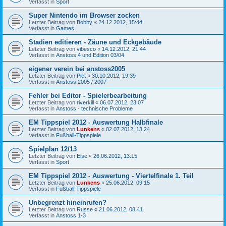
Verfasst in
Sport
Super Nintendo im Browser zocken
Letzter Beitrag von
Bobby
«
24.12.2012, 15:44
Verfasst in
Games
Stadien editieren - Zäune und Eckgebäude
Letzter Beitrag von
vibesco
«
14.12.2012, 21:44
Verfasst in
Anstoss 4 und Edition 03/04
eigener verein bei anstoss2005
Letzter Beitrag von
Piet
«
30.10.2012, 19:39
Verfasst in
Anstoss 2005 / 2007
Fehler bei Editor - Spielerbearbeitung
Letzter Beitrag von
riverkill
«
06.07.2012, 23:07
Verfasst in
Anstoss - technische Probleme
EM Tippspiel 2012 - Auswertung Halbfinale
Letzter Beitrag von
Lunkens
«
02.07.2012, 13:24
Verfasst in
Fußball-Tippspiele
Spielplan 12/13
Letzter Beitrag von
Eise
«
26.06.2012, 13:15
Verfasst in
Sport
EM Tippspiel 2012 - Auswertung - Viertelfinale 1. Teil
Letzter Beitrag von
Lunkens
«
25.06.2012, 09:15
Verfasst in
Fußball-Tippspiele
Unbegrenzt hineinrufen?
Letzter Beitrag von
Russe
«
21.06.2012, 08:41
Verfasst in
Anstoss 1-3