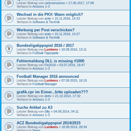
Letzter Beitrag von
ranknonsense
«
17.06.2017, 17:08
Verfasst in
Anstoss 1-3
Wechsel in die PKV: Wann möglich?
Letzter Beitrag von
anito
«
15.11.2016, 14:33
Verfasst in
Software & Technik
Werbung per Post verschicken?
Letzter Beitrag von
anito
«
15.11.2016, 14:27
Verfasst in
Software & Technik
Bundesligatippspiel 2016 / 2017
Letzter Beitrag von
Lunkens
«
18.08.2016, 13:11
Verfasst in
Fußball-Tippspiele
Fehlermeldung DLL is missing #1000
Letzter Beitrag von
Flo2016
«
03.07.2016, 16:47
Verfasst in
Anstoss 1-3
Football Manager 2016 announced
Letzter Beitrag von
Lunkens
«
07.09.2015, 18:15
Verfasst in
Football Manager
grafik.cpr im Eimer...bitte uploaden???
Letzter Beitrag von
dettv
«
21.10.2014, 17:32
Verfasst in
Anstoss 1-3
Suche Artikel zu A3
Letzter Beitrag von
Silly
«
04.09.2014, 04:11
Verfasst in
Anstoss 1-3
ACZ Bundesligatippspiel 2014/2015
Letzter Beitrag von
Lunkens
«
18.08.2014, 09:34
Verfasst in
News