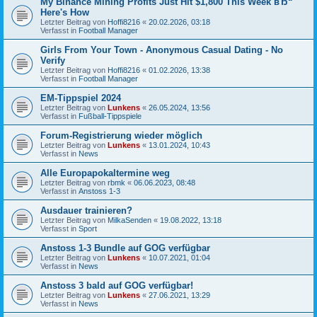
My Binance Mining Profits Just Hit $1,800 This Week вЂ“
Here's How
Letzter Beitrag von
Hoffi8216
«
20.02.2026, 03:18
Verfasst in
Football Manager
Girls From Your Town - Anonymous Casual Dating - No
Verify
Letzter Beitrag von
Hoffi8216
«
01.02.2026, 13:38
Verfasst in
Football Manager
EM-Tippspiel 2024
Letzter Beitrag von
Lunkens
«
26.05.2024, 13:56
Verfasst in
Fußball-Tippspiele
Forum-Registrierung wieder möglich
Letzter Beitrag von
Lunkens
«
13.01.2024, 10:43
Verfasst in
News
Alle Europapokaltermine weg
Letzter Beitrag von
rbmk
«
06.06.2023, 08:48
Verfasst in
Anstoss 1-3
Ausdauer trainieren?
Letzter Beitrag von
MilkaSenden
«
19.08.2022, 13:18
Verfasst in
Sport
Anstoss 1-3 Bundle auf GOG verfügbar
Letzter Beitrag von
Lunkens
«
10.07.2021, 01:04
Verfasst in
News
Anstoss 3 bald auf GOG verfügbar!
Letzter Beitrag von
Lunkens
«
27.06.2021, 13:29
Verfasst in
News