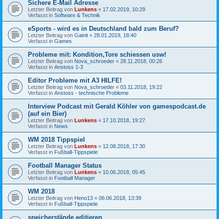
Sichere E-Mail Adresse
Letzter Beitrag von
Lunkens
«
17.02.2019, 10:29
Verfasst in
Software & Technik
eSports - wird es in Deutschland bald zum Beruf?
Letzter Beitrag von
Gainit
«
28.01.2019, 18:40
Verfasst in
Games
Probleme mit: Kondition,Tore schiessen usw!
Letzter Beitrag von
Nova_schroeder
«
28.11.2018, 00:26
Verfasst in
Anstoss 1-3
Editor Probleme mit A3 HILFE!
Letzter Beitrag von
Nova_schroeder
«
03.11.2018, 19:22
Verfasst in
Anstoss - technische Probleme
Interview Podcast mit Gerald Köhler von gamespodcast.de
(auf ein Bier)
Letzter Beitrag von
Lunkens
«
17.10.2018, 19:27
Verfasst in
News
WM 2018 Tippspiel
Letzter Beitrag von
Lunkens
«
12.08.2018, 17:30
Verfasst in
Fußball-Tippspiele
Football Manager Status
Letzter Beitrag von
Lunkens
«
10.06.2018, 05:45
Verfasst in
Football Manager
WM 2018
Letzter Beitrag von
Heno13
«
06.06.2018, 13:39
Verfasst in
Fußball-Tippspiele
speicherstände editieren