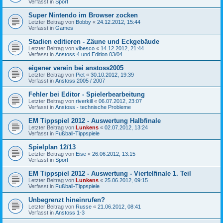
Verfasst in
Sport
Super Nintendo im Browser zocken
Letzter Beitrag von
Bobby
«
24.12.2012, 15:44
Verfasst in
Games
Stadien editieren - Zäune und Eckgebäude
Letzter Beitrag von
vibesco
«
14.12.2012, 21:44
Verfasst in
Anstoss 4 und Edition 03/04
eigener verein bei anstoss2005
Letzter Beitrag von
Piet
«
30.10.2012, 19:39
Verfasst in
Anstoss 2005 / 2007
Fehler bei Editor - Spielerbearbeitung
Letzter Beitrag von
riverkill
«
06.07.2012, 23:07
Verfasst in
Anstoss - technische Probleme
EM Tippspiel 2012 - Auswertung Halbfinale
Letzter Beitrag von
Lunkens
«
02.07.2012, 13:24
Verfasst in
Fußball-Tippspiele
Spielplan 12/13
Letzter Beitrag von
Eise
«
26.06.2012, 13:15
Verfasst in
Sport
EM Tippspiel 2012 - Auswertung - Viertelfinale 1. Teil
Letzter Beitrag von
Lunkens
«
25.06.2012, 09:15
Verfasst in
Fußball-Tippspiele
Unbegrenzt hineinrufen?
Letzter Beitrag von
Russe
«
21.06.2012, 08:41
Verfasst in
Anstoss 1-3