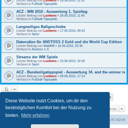
Letzter Beitrag von
Lunkens
«
28.06.2010, 11:53
Verfasst in
Fußball-Tippspiele
ACZ - WM 2010 - Auswertung 1. Spieltag
Letzter Beitrag von
Lunkens
«
28.06.2010, 11:45
Verfasst in
Fußball-Tippspiele
Langweiliges Ballgeschiebe
Letzter Beitrag von
Lunkens
«
17.06.2010, 09:42
Verfasst in
Sport
Datensätze für ANSTOSS 2 Gold und die World Cup Edition
Letzter Beitrag von
Waldi98
«
16.06.2010, 20:36
Verfasst in
Anstoss 1-3
Streams der WM Spiele
Letzter Beitrag von
Lunkens
«
10.06.2010, 16:30
Verfasst in
Sport
ACZ - Bundesligatippspiel - Auswertung 34. and the winner is
Letzter Beitrag von
Lunkens
«
08.06.2010, 17:14
Verfasst in
Fußball-Tippspiele
Seite
1
von
7
1
2
3
4
5
7
Nächst
Die Suche ergab 652 Treffer
…
Diese Website nutzt Cookies, um dir den
bestmöglichen Komfort bei der Nutzung zu
Gehe zu
bieten.
Mehr erfahren
ACZ Foren-Übersicht
Alle Cookies löschen
Alle Zeiten sind
UTC+02:00