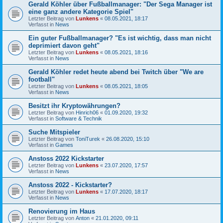
Gerald Köhler über Fußballmanager: "Der Sega Manager ist
eine ganz andere Kategorie Spiel"
Letzter Beitrag von
Lunkens
«
08.05.2021, 18:17
Verfasst in
News
Ein guter Fußballmanager? "Es ist wichtig, dass man nicht
deprimiert davon geht"
Letzter Beitrag von
Lunkens
«
08.05.2021, 18:16
Verfasst in
News
Gerald Köhler redet heute abend bei Twitch über "We are
football"
Letzter Beitrag von
Lunkens
«
08.05.2021, 18:05
Verfasst in
News
Besitzt ihr Kryptowährungen?
Letzter Beitrag von
Hinrich06
«
01.09.2020, 19:32
Verfasst in
Software & Technik
Suche Mitspieler
Letzter Beitrag von
ToniTurek
«
26.08.2020, 15:10
Verfasst in
Games
Anstoss 2022 Kickstarter
Letzter Beitrag von
Lunkens
«
23.07.2020, 17:57
Verfasst in
News
Anstoss 2022 - Kickstarter?
Letzter Beitrag von
Lunkens
«
17.07.2020, 18:17
Verfasst in
News
Renovierung im Haus
Letzter Beitrag von
Anton
«
21.01.2020, 09:11