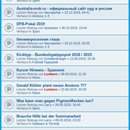
Verfasst in
Sport
Australia-msk.ru - официальный сайт ugg в россии
Letzter Beitrag von
VasropeNar
«
23.12.2019, 04:41
Verfasst in
Anstoss 1-3
DFB-Pokal 2019
Letzter Beitrag von
Spartaner
«
30.10.2019, 19:44
Verfasst in
Sport
биомикроскопия глаза
Letzter Beitrag von
VasropeNar
«
18.10.2019, 05:55
Verfasst in
Anstoss 1-3
Kicktipp - Bundesligatippspiel 2018 / 2019
Letzter Beitrag von
Schattenkrieger
«
12.09.2019, 16:36
Verfasst in
Fußball-Tippspiele
Kurzer Hinweis - Spamerei
Letzter Beitrag von
Lunkens
«
08.08.2019, 11:28
Verfasst in
News
Gerald Köhler plant neues Anstoss ?!?
Letzter Beitrag von
Lunkens
«
23.06.2019, 20:28
Verfasst in
News
Was kann man gegen Pigmentflecken tun?
Letzter Beitrag von
Larry
«
28.05.2019, 16:40
Verfasst in
Sport
Brauche Hilfe bei der Seminararbeit
Letzter Beitrag von
Larry
«
09.03.2019, 23:20
Verfasst in
Software & Technik