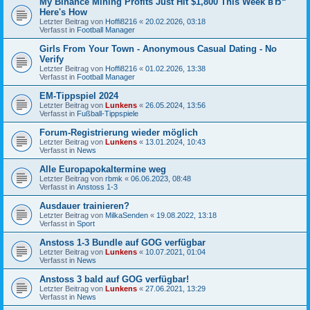
My Binance Mining Profits Just Hit $1,800 This Week вЂ“
Here's How
Letzter Beitrag von
Hoffi8216
«
20.02.2026, 03:18
Verfasst in
Football Manager
Girls From Your Town - Anonymous Casual Dating - No
Verify
Letzter Beitrag von
Hoffi8216
«
01.02.2026, 13:38
Verfasst in
Football Manager
EM-Tippspiel 2024
Letzter Beitrag von
Lunkens
«
26.05.2024, 13:56
Verfasst in
Fußball-Tippspiele
Forum-Registrierung wieder möglich
Letzter Beitrag von
Lunkens
«
13.01.2024, 10:43
Verfasst in
News
Alle Europapokaltermine weg
Letzter Beitrag von
rbmk
«
06.06.2023, 08:48
Verfasst in
Anstoss 1-3
Ausdauer trainieren?
Letzter Beitrag von
MilkaSenden
«
19.08.2022, 13:18
Verfasst in
Sport
Anstoss 1-3 Bundle auf GOG verfügbar
Letzter Beitrag von
Lunkens
«
10.07.2021, 01:04
Verfasst in
News
Anstoss 3 bald auf GOG verfügbar!
Letzter Beitrag von
Lunkens
«
27.06.2021, 13:29
Verfasst in
News