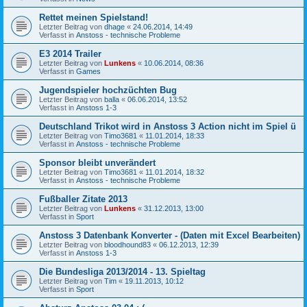
Rettet meinen Spielstand!
Letzter Beitrag von
dhage
«
24.06.2014, 14:49
Verfasst in
Anstoss - technische Probleme
E3 2014 Trailer
Letzter Beitrag von
Lunkens
«
10.06.2014, 08:36
Verfasst in
Games
Jugendspieler hochzüchten Bug
Letzter Beitrag von
balla
«
06.06.2014, 13:52
Verfasst in
Anstoss 1-3
Deutschland Trikot wird in Anstoss 3 Action nicht im Spiel ü
Letzter Beitrag von
Timo3681
«
11.01.2014, 18:33
Verfasst in
Anstoss - technische Probleme
Sponsor bleibt unverändert
Letzter Beitrag von
Timo3681
«
11.01.2014, 18:32
Verfasst in
Anstoss - technische Probleme
Fußballer Zitate 2013
Letzter Beitrag von
Lunkens
«
31.12.2013, 13:00
Verfasst in
Sport
Anstoss 3 Datenbank Konverter - (Daten mit Excel Bearbeiten)
Letzter Beitrag von
bloodhound83
«
06.12.2013, 12:39
Verfasst in
Anstoss 1-3
Die Bundesliga 2013/2014 - 13. Spieltag
Letzter Beitrag von
Tim
«
19.11.2013, 10:12
Verfasst in
Sport