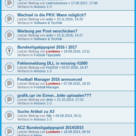
Letzter Beitrag von
ranknonsense
«
17.06.2017, 17:08
Verfasst in
Anstoss 1-3
Wechsel in die PKV: Wann möglich?
Letzter Beitrag von
anito
«
15.11.2016, 14:33
Verfasst in
Software & Technik
Werbung per Post verschicken?
Letzter Beitrag von
anito
«
15.11.2016, 14:27
Verfasst in
Software & Technik
Bundesligatippspiel 2016 / 2017
Letzter Beitrag von
Lunkens
«
18.08.2016, 13:11
Verfasst in
Fußball-Tippspiele
Fehlermeldung DLL is missing #1000
Letzter Beitrag von
Flo2016
«
03.07.2016, 16:47
Verfasst in
Anstoss 1-3
Football Manager 2016 announced
Letzter Beitrag von
Lunkens
«
07.09.2015, 18:15
Verfasst in
Football Manager
grafik.cpr im Eimer...bitte uploaden???
Letzter Beitrag von
dettv
«
21.10.2014, 17:32
Verfasst in
Anstoss 1-3
Suche Artikel zu A3
Letzter Beitrag von
Silly
«
04.09.2014, 04:11
Verfasst in
Anstoss 1-3
ACZ Bundesligatippspiel 2014/2015
Letzter Beitrag von
Lunkens
«
18.08.2014, 09:34
Verfasst in
News