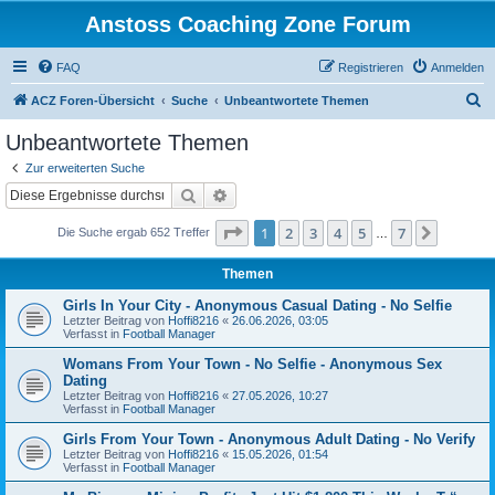
Anstoss Coaching Zone Forum
FAQ
Registrieren
Anmelden
S
ACZ Foren-Übersicht
Suche
Unbeantwortete Themen
u
Unbeantwortete Themen
c
Zur erweiterten Suche
h
Suche
Erweiterte Suche
e
Seite
1
von
7
1
2
3
4
5
7
Nächst
Die Suche ergab 652 Treffer
…
Themen
Girls In Your City - Anonymous Casual Dating - No Selfie
Letzter Beitrag von
Hoffi8216
«
26.06.2026, 03:05
Verfasst in
Football Manager
Womans From Your Town - No Selfie - Anonymous Sex
Dating
Letzter Beitrag von
Hoffi8216
«
27.05.2026, 10:27
Verfasst in
Football Manager
Girls From Your Town - Anonymous Adult Dating - No Verify
Letzter Beitrag von
Hoffi8216
«
15.05.2026, 01:54
Verfasst in
Football Manager