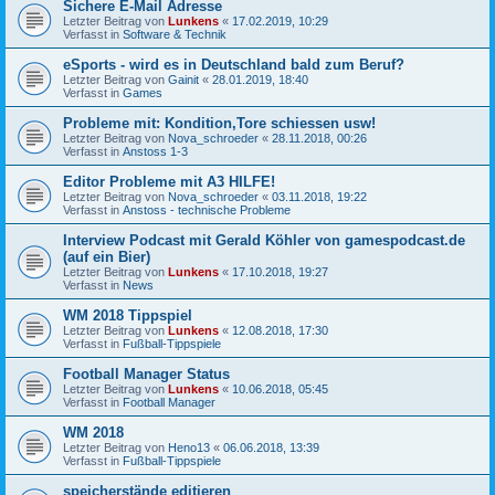
Sichere E-Mail Adresse
Letzter Beitrag von
Lunkens
«
17.02.2019, 10:29
Verfasst in
Software & Technik
eSports - wird es in Deutschland bald zum Beruf?
Letzter Beitrag von
Gainit
«
28.01.2019, 18:40
Verfasst in
Games
Probleme mit: Kondition,Tore schiessen usw!
Letzter Beitrag von
Nova_schroeder
«
28.11.2018, 00:26
Verfasst in
Anstoss 1-3
Editor Probleme mit A3 HILFE!
Letzter Beitrag von
Nova_schroeder
«
03.11.2018, 19:22
Verfasst in
Anstoss - technische Probleme
Interview Podcast mit Gerald Köhler von gamespodcast.de
(auf ein Bier)
Letzter Beitrag von
Lunkens
«
17.10.2018, 19:27
Verfasst in
News
WM 2018 Tippspiel
Letzter Beitrag von
Lunkens
«
12.08.2018, 17:30
Verfasst in
Fußball-Tippspiele
Football Manager Status
Letzter Beitrag von
Lunkens
«
10.06.2018, 05:45
Verfasst in
Football Manager
WM 2018
Letzter Beitrag von
Heno13
«
06.06.2018, 13:39
Verfasst in
Fußball-Tippspiele
speicherstände editieren