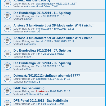
Absturz Anstoss 03-04 :-(
Letzter Beitrag von
alexanderguido
«
01.11.2013, 18:17
Verfasst in
Anstoss 4 und Edition 03/04
Die Bundesliga 2013/2014 - 11. Spieltag
Letzter Beitrag von
Tim
«
31.10.2013, 23:37
Verfasst in
Sport
Anstoss 3 funktioniert bei XP-Mode unter WIN 7 nicht!!!
Letzter Beitrag von
likemike1989
«
30.09.2013, 12:11
Verfasst in
Anstoss 1-3
Anstoss 3 funktioniert bei XP-Mode unter WIN 7 nicht!!!
Letzter Beitrag von
likemike1989
«
30.09.2013, 12:11
Verfasst in
Anstoss 1-3
Die Bundesliga 2013/2014 - 07. Spieltag
Letzter Beitrag von
Tim
«
25.09.2013, 08:32
Verfasst in
Sport
Die Bundesliga 2013/2014 - 06. Spieltag
Letzter Beitrag von
Tim
«
18.09.2013, 15:34
Verfasst in
Sport
Datensatz(2011/2012) einfügen-aber wie?????
Letzter Beitrag von
Edenaldo
«
30.07.2013, 14:16
Verfasst in
Anstoss 1-3
IMAP bei Serveruzug
Letzter Beitrag von
Lunkens
«
19.04.2013, 11:18
Verfasst in
Software & Technik
DFB Pokal 2012/2013 - Das Halbfinale
Letzter Beitrag von
Tim
«
04.03.2013, 10:40