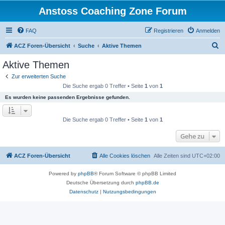
Anstoss Coaching Zone Forum
FAQ
Registrieren
Anmelden
S
ACZ Foren-Übersicht
Suche
Aktive Themen
u
Aktive Themen
c
Zur erweiterten Suche
h
Die Suche ergab 0 Treffer • Seite
1
von
1
e
Es wurden keine passenden Ergebnisse gefunden.
Die Suche ergab 0 Treffer • Seite
1
von
1
Gehe zu
ACZ Foren-Übersicht
Alle Cookies löschen
Alle Zeiten sind
UTC+02:00
Powered by
phpBB
® Forum Software © phpBB Limited
Deutsche Übersetzung durch
phpBB.de
Datenschutz
|
Nutzungsbedingungen