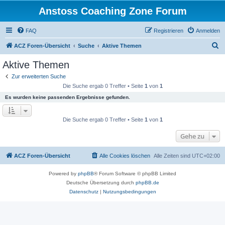
Anstoss Coaching Zone Forum
FAQ
Registrieren
Anmelden
S
ACZ Foren-Übersicht
Suche
Aktive Themen
u
Aktive Themen
c
Zur erweiterten Suche
h
Die Suche ergab 0 Treffer • Seite
1
von
1
e
Es wurden keine passenden Ergebnisse gefunden.
Die Suche ergab 0 Treffer • Seite
1
von
1
Gehe zu
ACZ Foren-Übersicht
Alle Cookies löschen
Alle Zeiten sind
UTC+02:00
Powered by
phpBB
® Forum Software © phpBB Limited
Deutsche Übersetzung durch
phpBB.de
Datenschutz
|
Nutzungsbedingungen