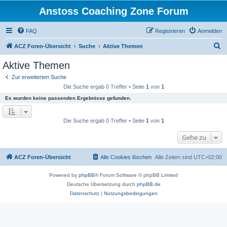
Anstoss Coaching Zone Forum
FAQ
Registrieren
Anmelden
S
ACZ Foren-Übersicht
Suche
Aktive Themen
u
Aktive Themen
c
Zur erweiterten Suche
h
Die Suche ergab 0 Treffer • Seite
1
von
1
e
Es wurden keine passenden Ergebnisse gefunden.
Die Suche ergab 0 Treffer • Seite
1
von
1
Gehe zu
ACZ Foren-Übersicht
Alle Cookies löschen
Alle Zeiten sind
UTC+02:00
Powered by
phpBB
® Forum Software © phpBB Limited
Deutsche Übersetzung durch
phpBB.de
Datenschutz
|
Nutzungsbedingungen