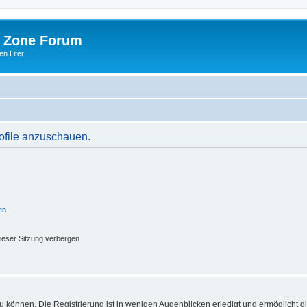
 Zone Forum
n Liter
rofile anzuschauen.
en
ieser Sitzung verbergen
 können. Die Registrierung ist in wenigen Augenblicken erledigt und ermöglicht di