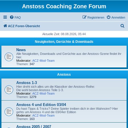
Anstoss Coaching Zone Forum
FAQ
Registrieren
Anmelden
S
ACZ Foren-Übersicht
u
Aktuelle Zeit: 08.08.2026, 05:44
c
Neuigkeiten, Gerüchte & Downloads
h
News
e
Alle Neuigkeiten, Downloads und Gerüchte aus der Anstoss-Szene findet ihr
hier.
Moderator:
ACZ-Mod-Team
Themen:
347
Anstoss
Anstoss 1-3
Hier dreht sich alles um die Klassiker der Anstoss-Reihe:
Die wohl besten Anstoss Teile 1-3.
Moderator:
ACZ-Mod-Team
Themen:
1279
Anstoss 4 und Edition 03/04
Du hast Tipps & Tricks? Deine Spieler treiben dich in den Wahnsinn? Hier
gehts um Anstoss 4 und die 03/04er Edition
Moderator:
ACZ-Mod-Team
Themen:
163
Anstoss 2005 / 2007