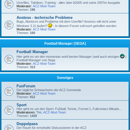
Userfiles, Taktiken, Training - alles über A2005 und seine 2007er Ausgabe
Moderator:
ACZ-Mod-Team
Themen:
196
Anstoss - technische Probleme
Bugs, Abstürze und Probleme mit dem Userfile? Anstoss will nicht unter
Windows 3.11 laufen?
- In diesem Forum soll euch geholfen werden
Moderator:
ACZ-Mod-Team
Themen:
160
Football Manager [SEGA]
Football Manager
Hier geht es um den momentan wohl besten Manager (weil auch einzigen
)
Football Manager von Sega
Moderator:
ACZ-Mod-Team
Themen:
313
Sonstiges
FunForum
Der tägliche Schwachsinn der ACZ Gemeinde
Moderator:
ACZ-Mod-Team
Themen:
912
Sport
Hier geht es um den Sport: Fußball, Tennis, Formel 1, Fullcontact Mikado...
Moderatoren:
Tim
,
ACZ-Mod-Team
Themen:
1429
Doppelpass
Der Raum für ernsthafte Diskussionen in der ACZ