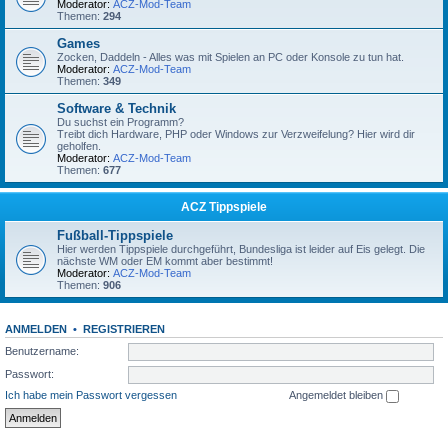
Moderator:
ACZ-Mod-Team
Themen:
294
Games
Zocken, Daddeln - Alles was mit Spielen an PC oder Konsole zu tun hat.
Moderator:
ACZ-Mod-Team
Themen:
349
Software & Technik
Du suchst ein Programm?
Treibt dich Hardware, PHP oder Windows zur Verzweifelung? Hier wird dir
geholfen.
Moderator:
ACZ-Mod-Team
Themen:
677
ACZ Tippspiele
Fußball-Tippspiele
Hier werden Tippspiele durchgeführt, Bundesliga ist leider auf Eis gelegt. Die
nächste WM oder EM kommt aber bestimmt!
Moderator:
ACZ-Mod-Team
Themen:
906
ANMELDEN
•
REGISTRIEREN
Benutzername:
Passwort:
Ich habe mein Passwort vergessen
Angemeldet bleiben