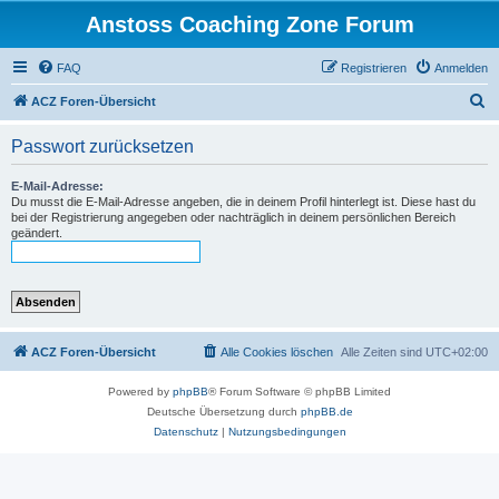
Anstoss Coaching Zone Forum
FAQ
Registrieren
Anmelden
S
ACZ Foren-Übersicht
u
Passwort zurücksetzen
c
h
E-Mail-Adresse:
Du musst die E-Mail-Adresse angeben, die in deinem Profil hinterlegt ist. Diese hast du
e
bei der Registrierung angegeben oder nachträglich in deinem persönlichen Bereich
geändert.
ACZ Foren-Übersicht
Alle Cookies löschen
Alle Zeiten sind
UTC+02:00
Powered by
phpBB
® Forum Software © phpBB Limited
Deutsche Übersetzung durch
phpBB.de
Datenschutz
|
Nutzungsbedingungen