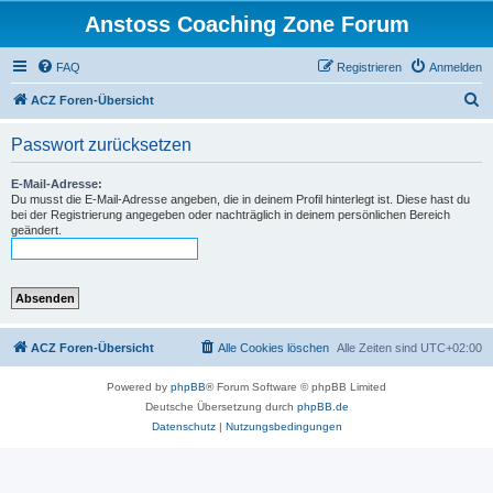
Anstoss Coaching Zone Forum
FAQ
Registrieren
Anmelden
S
ACZ Foren-Übersicht
u
Passwort zurücksetzen
c
h
E-Mail-Adresse:
Du musst die E-Mail-Adresse angeben, die in deinem Profil hinterlegt ist. Diese hast du
e
bei der Registrierung angegeben oder nachträglich in deinem persönlichen Bereich
geändert.
ACZ Foren-Übersicht
Alle Cookies löschen
Alle Zeiten sind
UTC+02:00
Powered by
phpBB
® Forum Software © phpBB Limited
Deutsche Übersetzung durch
phpBB.de
Datenschutz
|
Nutzungsbedingungen