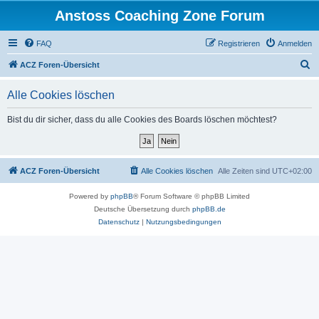
Anstoss Coaching Zone Forum
FAQ
Registrieren
Anmelden
S
ACZ Foren-Übersicht
u
Alle Cookies löschen
c
h
Bist du dir sicher, dass du alle Cookies des Boards löschen möchtest?
e
ACZ Foren-Übersicht
Alle Cookies löschen
Alle Zeiten sind
UTC+02:00
Powered by
phpBB
® Forum Software © phpBB Limited
Deutsche Übersetzung durch
phpBB.de
Datenschutz
|
Nutzungsbedingungen