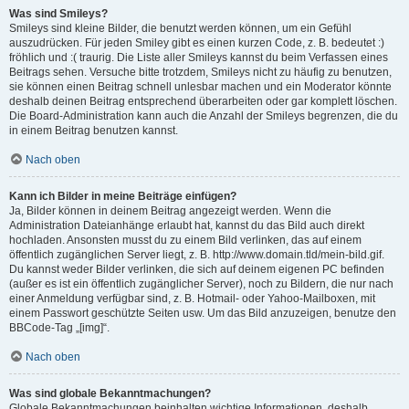
Was sind Smileys?
Smileys sind kleine Bilder, die benutzt werden können, um ein Gefühl
auszudrücken. Für jeden Smiley gibt es einen kurzen Code, z. B. bedeutet :)
fröhlich und :( traurig. Die Liste aller Smileys kannst du beim Verfassen eines
Beitrags sehen. Versuche bitte trotzdem, Smileys nicht zu häufig zu benutzen,
sie können einen Beitrag schnell unlesbar machen und ein Moderator könnte
deshalb deinen Beitrag entsprechend überarbeiten oder gar komplett löschen.
Die Board-Administration kann auch die Anzahl der Smileys begrenzen, die du
in einem Beitrag benutzen kannst.
Nach oben
Kann ich Bilder in meine Beiträge einfügen?
Ja, Bilder können in deinem Beitrag angezeigt werden. Wenn die
Administration Dateianhänge erlaubt hat, kannst du das Bild auch direkt
hochladen. Ansonsten musst du zu einem Bild verlinken, das auf einem
öffentlich zugänglichen Server liegt, z. B. http://www.domain.tld/mein-bild.gif.
Du kannst weder Bilder verlinken, die sich auf deinem eigenen PC befinden
(außer es ist ein öffentlich zugänglicher Server), noch zu Bildern, die nur nach
einer Anmeldung verfügbar sind, z. B. Hotmail- oder Yahoo-Mailboxen, mit
einem Passwort geschützte Seiten usw. Um das Bild anzuzeigen, benutze den
BBCode-Tag „[img]“.
Nach oben
Was sind globale Bekanntmachungen?
Globale Bekanntmachungen beinhalten wichtige Informationen, deshalb