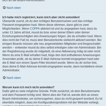
dich an die Board-Administration.
Nach oben
Ich habe mich registriert, kann mich aber nicht anmelden!
Überprüfe zuerst, ob du den richtigen Benutzernamen und das richtige
Passwort eingegeben hast. Wenn diese stimmen, dann gibt es zwei
Möglichkeiten. Wenn
COPPA
aktiviert ist und du angegeben hast, dass du
unter 13 Jahre alt bist, musst du bzw. einer deiner Eltern oder deiner
Erziehungsberechtigten den Anweisungen folgen, die du erhalten hast. Wenn
dies nicht der Fall ist, muss dein Benutzerkonto vielleicht aktiviert werden. Bei
einigen Boards müssen alle neu angemeldeten Mitglieder erst freigeschaltet
werden – entweder musst du dies selbst erledigen oder ein Administrator. Bei
der Registrierung wurde dir mitgeteilt, ob eine Aktivierung nötig ist oder nicht.
Wenn du eine E-Mail erhalten hast, folge den dort enthaltenen Anweisungen.
Ansonsten prüfe, ob du deine E-Mail-Adresse korrekt eingegeben hast oder
die E-Mail von einem Spam-Filter blockiert wurde. Wenn du dir sicher bist,
dass deine E-Mail-Adresse korrekt eingegeben wurde, dann kontaktiere einen
Administrator.
Nach oben
Warum kann ich mich nicht anmelden?
Dafür gibt es viele mögliche Gründe. Prüfe zunächst, ob dein Benutzername
und dein Passwort richtig sind. Wenn dies der Fall ist, wende dich an einen
Board-Administrator, um sicherzugehen, dass du nicht gesperrt wurdest. Es ist
ebenfalls möglich, dass ein Konfigurationsproblem mit der Website vorliegt,