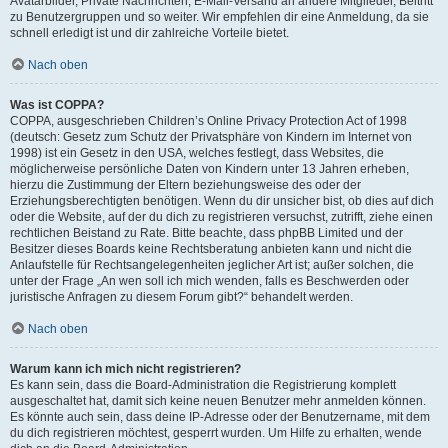
Avatarbilder, Private Nachrichten, E-Mail-Versand an andere Mitglieder, Beitritt
zu Benutzergruppen und so weiter. Wir empfehlen dir eine Anmeldung, da sie
schnell erledigt ist und dir zahlreiche Vorteile bietet.
Nach oben
Was ist COPPA?
COPPA, ausgeschrieben Children’s Online Privacy Protection Act of 1998
(deutsch: Gesetz zum Schutz der Privatsphäre von Kindern im Internet von
1998) ist ein Gesetz in den USA, welches festlegt, dass Websites, die
möglicherweise persönliche Daten von Kindern unter 13 Jahren erheben,
hierzu die Zustimmung der Eltern beziehungsweise des oder der
Erziehungsberechtigten benötigen. Wenn du dir unsicher bist, ob dies auf dich
oder die Website, auf der du dich zu registrieren versuchst, zutrifft, ziehe einen
rechtlichen Beistand zu Rate. Bitte beachte, dass phpBB Limited und der
Besitzer dieses Boards keine Rechtsberatung anbieten kann und nicht die
Anlaufstelle für Rechtsangelegenheiten jeglicher Art ist; außer solchen, die
unter der Frage „An wen soll ich mich wenden, falls es Beschwerden oder
juristische Anfragen zu diesem Forum gibt?“ behandelt werden.
Nach oben
Warum kann ich mich nicht registrieren?
Es kann sein, dass die Board-Administration die Registrierung komplett
ausgeschaltet hat, damit sich keine neuen Benutzer mehr anmelden können.
Es könnte auch sein, dass deine IP-Adresse oder der Benutzername, mit dem
du dich registrieren möchtest, gesperrt wurden. Um Hilfe zu erhalten, wende