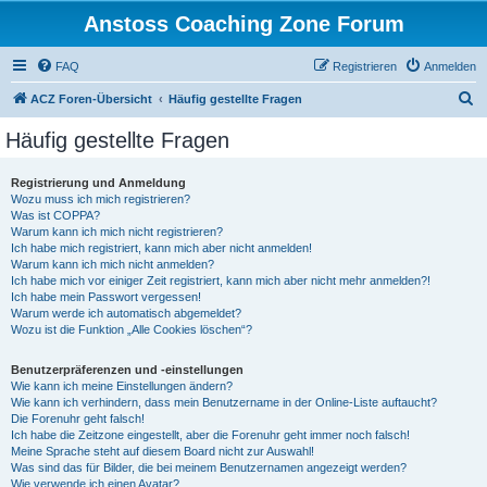
Anstoss Coaching Zone Forum
FAQ
Registrieren
Anmelden
S
ACZ Foren-Übersicht
Häufig gestellte Fragen
u
Häufig gestellte Fragen
c
h
Registrierung und Anmeldung
Wozu muss ich mich registrieren?
e
Was ist COPPA?
Warum kann ich mich nicht registrieren?
Ich habe mich registriert, kann mich aber nicht anmelden!
Warum kann ich mich nicht anmelden?
Ich habe mich vor einiger Zeit registriert, kann mich aber nicht mehr anmelden?!
Ich habe mein Passwort vergessen!
Warum werde ich automatisch abgemeldet?
Wozu ist die Funktion „Alle Cookies löschen“?
Benutzerpräferenzen und -einstellungen
Wie kann ich meine Einstellungen ändern?
Wie kann ich verhindern, dass mein Benutzername in der Online-Liste auftaucht?
Die Forenuhr geht falsch!
Ich habe die Zeitzone eingestellt, aber die Forenuhr geht immer noch falsch!
Meine Sprache steht auf diesem Board nicht zur Auswahl!
Was sind das für Bilder, die bei meinem Benutzernamen angezeigt werden?
Wie verwende ich einen Avatar?