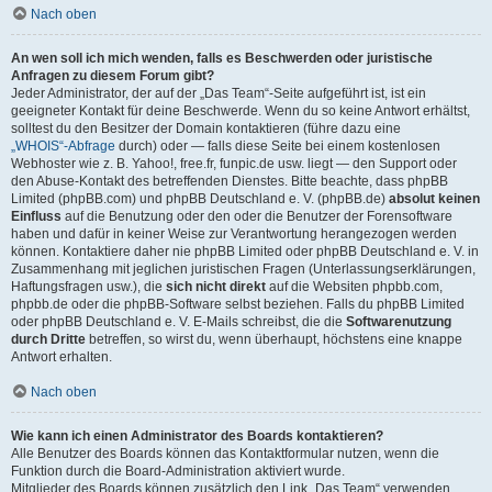
Nach oben
An wen soll ich mich wenden, falls es Beschwerden oder juristische
Anfragen zu diesem Forum gibt?
Jeder Administrator, der auf der „Das Team“-Seite aufgeführt ist, ist ein
geeigneter Kontakt für deine Beschwerde. Wenn du so keine Antwort erhältst,
solltest du den Besitzer der Domain kontaktieren (führe dazu eine
„WHOIS“-Abfrage
durch) oder — falls diese Seite bei einem kostenlosen
Webhoster wie z. B. Yahoo!, free.fr, funpic.de usw. liegt — den Support oder
den Abuse-Kontakt des betreffenden Dienstes. Bitte beachte, dass phpBB
Limited (phpBB.com) und phpBB Deutschland e. V. (phpBB.de)
absolut keinen
Einfluss
auf die Benutzung oder den oder die Benutzer der Forensoftware
haben und dafür in keiner Weise zur Verantwortung herangezogen werden
können. Kontaktiere daher nie phpBB Limited oder phpBB Deutschland e. V. in
Zusammenhang mit jeglichen juristischen Fragen (Unterlassungserklärungen,
Haftungsfragen usw.), die
sich nicht direkt
auf die Websiten phpbb.com,
phpbb.de oder die phpBB-Software selbst beziehen. Falls du phpBB Limited
oder phpBB Deutschland e. V. E-Mails schreibst, die die
Softwarenutzung
durch Dritte
betreffen, so wirst du, wenn überhaupt, höchstens eine knappe
Antwort erhalten.
Nach oben
Wie kann ich einen Administrator des Boards kontaktieren?
Alle Benutzer des Boards können das Kontaktformular nutzen, wenn die
Funktion durch die Board-Administration aktiviert wurde.
Mitglieder des Boards können zusätzlich den Link „Das Team“ verwenden.