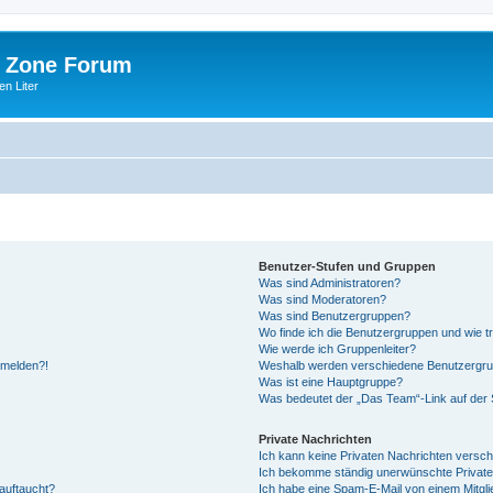
 Zone Forum
n Liter
Benutzer-Stufen und Gruppen
Was sind Administratoren?
Was sind Moderatoren?
Was sind Benutzergruppen?
Wo finde ich die Benutzergruppen und wie tr
Wie werde ich Gruppenleiter?
anmelden?!
Weshalb werden verschiedene Benutzergrupp
Was ist eine Hauptgruppe?
Was bedeutet der „Das Team“-Link auf der S
Private Nachrichten
Ich kann keine Privaten Nachrichten versch
Ich bekomme ständig unerwünschte Private
auftaucht?
Ich habe eine Spam-E-Mail von einem Mitgli