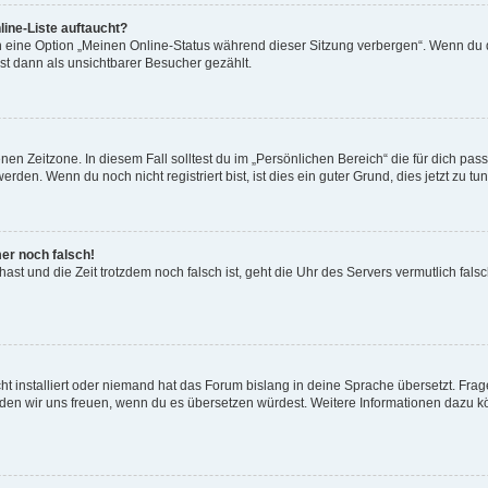
ine-Liste auftaucht?
n eine Option „Meinen Online-Status während dieser Sitzung verbergen“. Wenn du d
st dann als unsichtbarer Besucher gezählt.
en Zeitzone. In diesem Fall solltest du im „Persönlichen Bereich“ die für dich passe
den. Wenn du noch nicht registriert bist, ist dies ein guter Grund, dies jetzt zu tun
mer noch falsch!
t hast und die Zeit trotzdem noch falsch ist, geht die Uhr des Servers vermutlich fal
t installiert oder niemand hat das Forum bislang in deine Sprache übersetzt. Frag
, würden wir uns freuen, wenn du es übersetzen würdest. Weitere Informationen dazu