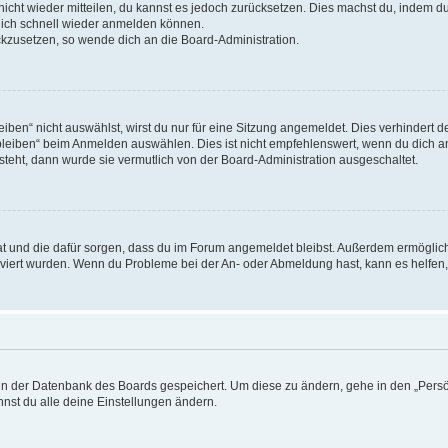
 nicht wieder mitteilen, du kannst es jedoch zurücksetzen. Dies machst du, indem 
 dich schnell wieder anmelden können.
ückzusetzen, so wende dich an die Board-Administration.
en“ nicht auswählst, wirst du nur für eine Sitzung angemeldet. Dies verhindert 
leiben“ beim Anmelden auswählen. Dies ist nicht empfehlenswert, wenn du dich an
 steht, dann wurde sie vermutlich von der Board-Administration ausgeschaltet.
 hat und die dafür sorgen, dass du im Forum angemeldet bleibst. Außerdem ermögli
tiviert wurden. Wenn du Probleme bei der An- oder Abmeldung hast, kann es helfen
n in der Datenbank des Boards gespeichert. Um diese zu ändern, gehe in den „Persö
nst du alle deine Einstellungen ändern.