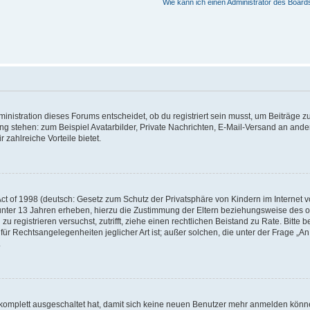
Wie kann ich einen Administrator des Board
istration dieses Forums entscheidet, ob du registriert sein musst, um Beiträge zu s
ung stehen: zum Beispiel Avatarbilder, Private Nachrichten, E-Mail-Versand an ander
 zahlreiche Vorteile bietet.
t of 1998 (deutsch: Gesetz zum Schutz der Privatsphäre von Kindern im Internet vo
unter 13 Jahren erheben, hierzu die Zustimmung der Eltern beziehungsweise des o
h zu registrieren versuchst, zutrifft, ziehe einen rechtlichen Beistand zu Rate. Bit
für Rechtsangelegenheiten jeglicher Art ist; außer solchen, die unter der Frage „
.
g komplett ausgeschaltet hat, damit sich keine neuen Benutzer mehr anmelden könn