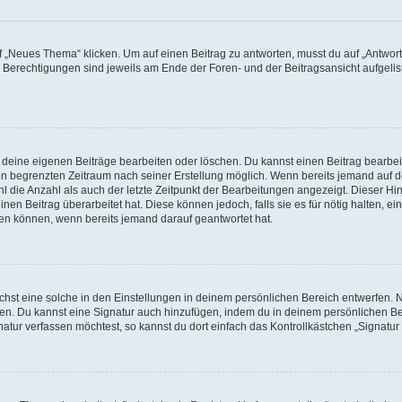
„Neues Thema“ klicken. Um auf einen Beitrag zu antworten, musst du auf „Antworte
e Berechtigungen sind jeweils am Ende der Foren- und der Beitragsansicht aufgeliste
r deine eigenen Beiträge bearbeiten oder löschen. Du kannst einen Beitrag bearbe
inen begrenzten Zeitraum nach seiner Erstellung möglich. Wenn bereits jemand auf de
 die Anzahl als auch der letzte Zeitpunkt der Bearbeitungen angezeigt. Dieser Hi
en Beitrag überarbeitet hat. Diese können jedoch, falls sie es für nötig halten, ei
hen können, wenn bereits jemand darauf geantwortet hat.
st eine solche in den Einstellungen in deinem persönlichen Bereich entwerfen. Na
eren. Du kannst eine Signatur auch hinzufügen, indem du in deinem persönlichen 
atur verfassen möchtest, so kannst du dort einfach das Kontrollkästchen „Signatu