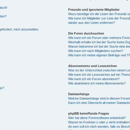
alsch!
Freunde und ignorierte Mitglieder
Wozu benötige ich die Listen der Freunde un
rden?
Wie kann ich Mitglieder zur Liste der Freund
wieder aus den Listen entfernen?
fgefordert, mich anzumelden.
Die Foren durchsuchen
Wie kann ich ein Forum oder mehrere For
Weshalb erhalte ich bei der Suche keine Er
Warum bekomme ich bei der Suche eine lee
Wie kann ich nach Mitgliedern suchen?
Wie kann ich meine eigenen Beiträge und T
Abonnements und Lesezeichen
Was ist der Unterschied zwischen einem L
Wie kann ich ein Lesezeichen auf ein Them
Wie kann ich ein Forum abonnieren?
Wie deaktiviere ich meine Abonnements?
gs?
Dateianhänge
Welche Dateianhänge sind in diesem Forum
Kann ich eine Übersicht all meiner Dateian
phpBB betreffende Fragen
Wer hat diese Forensoftware entwickelt?
Warum ist Funktion x oder y nicht enthalten
An wen soll ich mich wenden, falls es Besc