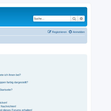
Suche
Erweiterte Suche
Registrieren
Anmelden
ete ich ihnen bei?
en farbig dargestellt?
tartseite?
icken!
 Nachrichten!
ed dieses Forums erhalten!