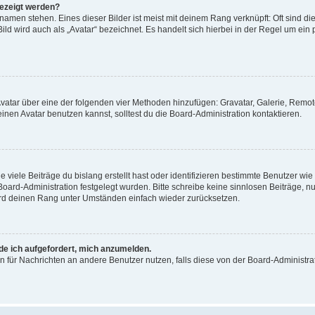
gezeigt werden?
amen stehen. Eines dieser Bilder ist meist mit deinem Rang verknüpft: Oft sind di
ld wird auch als „Avatar“ bezeichnet. Es handelt sich hierbei in der Regel um ein
 Avatar über eine der folgenden vier Methoden hinzufügen: Gravatar, Galerie, Rem
en Avatar benutzen kannst, solltest du die Board-Administration kontaktieren.
viele Beiträge du bislang erstellt hast oder identifizieren bestimmte Benutzer w
 Board-Administration festgelegt wurden. Bitte schreibe keine sinnlosen Beiträge
wird deinen Rang unter Umständen einfach wieder zurücksetzen.
rde ich aufgefordert, mich anzumelden.
ion für Nachrichten an andere Benutzer nutzen, falls diese von der Board-Administ