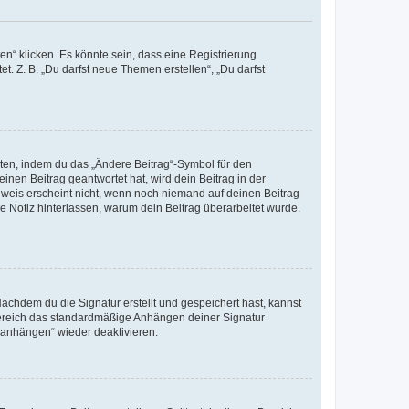
n“ klicken. Es könnte sein, dass eine Registrierung
t. Z. B. „Du darfst neue Themen erstellen“, „Du darfst
iten, indem du das „Ändere Beitrag“-Symbol für den
inen Beitrag geantwortet hat, wird dein Beitrag in der
nweis erscheint nicht, wenn noch niemand auf deinen Beitrag
ne Notiz hinterlassen, warum dein Beitrag überarbeitet wurde.
chdem du die Signatur erstellt und gespeichert hast, kannst
Bereich das standardmäßige Anhängen deiner Signatur
r anhängen“ wieder deaktivieren.