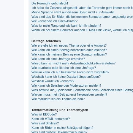
Die Forenuhr geht falsch!
Ich habe die Zeitzone eingestellt, aber die Forenuhr geht immer noch f
Meine Sprache steht auf diesem Board nicht zur Auswahl!
Was sind das für Bilder, die bei meinem Benutzernamen angezeigt we
Wie verwende ich einen Avatar?
Was ist mein Rang und wie kann ich ihn ändern?
Wenn ich bei einem Benutzer auf den E-Mail-Link klicke, werde ich au
Beiträge schreiben
Wie erstelle ich ein neues Thema oder eine Antwort?
Wie kann ich einen Beitrag bearbeiten oder löschen?
Wie kann ich meinem Beitrag eine Signatur anfügen?
Wie kann ich eine Umfrage erstellen?
Wieso kann ich nicht mehr Antwortmöglichkeiten erstellen?
Wie bearbeite oder lösche ich eine Umfrage?
Warum kann ich auf bestimmte Foren nicht zugreifen?
Weshalb kann ich keine Dateianhänge anfügen?
Weshalb wurde ich verwarnt?
Wie kann ich Beiträge den Moderatoren melden?
Was bewirkt die „Speichern“-Schaltfläche beim Schreiben eines Beitra
Warum muss mein Beitrag erst freigegeben werden?
Wie markiere ich ein Thema als neu?
Textformatierung und Thementypen
Was ist BBCode?
Kann ich HTML benutzen?
Was sind Smileys?
Kann ich Bilder in meine Beiträge einfügen?
Was sind globale Bekanntmachungen?