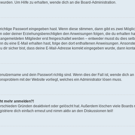
 wurden. Um Hilfe zu erhalten, wende dich an die Board-Administration.
 richtige Passwort eingegeben hast. Wenn diese stimmen, dann gibt es zwei Mögl
tern oder deiner Erziehungsberechtigten den Anweisungen folgen, die du erhalten ha
u angemeldeten Mitglieder erst freigeschaltet werden – entweder musst du dies selbs
. Wenn du eine E-Mail erhalten hast, folge den dort enthaltenen Anweisungen. Ansons
 dir sicher bist, dass deine E-Mail-Adresse korrekt eingegeben wurde, dann kontak
Benutzername und dein Passwort richtig sind. Wenn dies der Fall ist, wende dich a
ionsproblem mit der Website vorliegt, welches ein Administrator lösen muss.
icht mehr anmelden?!
erschieden Gründen deaktiviert oder gelöscht hat. Außerdem löschen viele Boards r
triere dich einfach erneut und nimm aktiv an den Diskussionen teil!