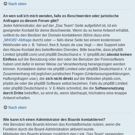
Nach oben
An wen soll ich mich wenden, falls es Beschwerden oder juristische
Anfragen zu diesem Forum gibt?
Jeder Administrator, der auf der „Das Team“-Seite aufgeführt ist, ist ein
geeigneter Kontakt für deine Beschwerde. Wenn du so keine Antwort erhältst,
solltest du den Besitzer der Domain kontaktieren (führe dazu eine
„WHOIS“-Abfrage
durch) oder — falls diese Seite bei einem kostenlosen
Webhoster wie z. B. Yahoo!, free.fr, funpic.de usw. liegt — den Support oder
den Abuse-Kontakt des betreffenden Dienstes. Bitte beachte, dass phpBB
Limited (phpBB.com) und phpBB Deutschland e. V. (phpBB.de)
absolut keinen
Einfluss
auf die Benutzung oder den oder die Benutzer der Forensoftware
haben und dafür in keiner Weise zur Verantwortung herangezogen werden
können. Kontaktiere daher nie phpBB Limited oder phpBB Deutschland e. V. in
Zusammenhang mit jeglichen juristischen Fragen (Unterlassungserklärungen,
Haftungsfragen usw.), die
sich nicht direkt
auf die Websiten phpbb.com,
phpbb.de oder die phpBB-Software selbst beziehen. Falls du phpBB Limited
oder phpBB Deutschland e. V. E-Mails schreibst, die die
Softwarenutzung
durch Dritte
betreffen, so wirst du, wenn überhaupt, höchstens eine knappe
Antwort erhalten.
Nach oben
Wie kann ich einen Administrator des Boards kontaktieren?
Alle Benutzer des Boards können das Kontaktformular nutzen, wenn die
Funktion durch die Board-Administration aktiviert wurde.
Mitglieder des Boards können zusätzlich den Link „Das Team“ verwenden.