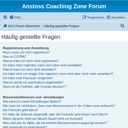
Anstoss Coaching Zone Forum
FAQ
Registrieren
Anmelden
S
ACZ Foren-Übersicht
Häufig gestellte Fragen
u
Häufig gestellte Fragen
c
h
Registrierung und Anmeldung
Wozu muss ich mich registrieren?
e
Was ist COPPA?
Warum kann ich mich nicht registrieren?
Ich habe mich registriert, kann mich aber nicht anmelden!
Warum kann ich mich nicht anmelden?
Ich habe mich vor einiger Zeit registriert, kann mich aber nicht mehr anmelden?!
Ich habe mein Passwort vergessen!
Warum werde ich automatisch abgemeldet?
Wozu ist die Funktion „Alle Cookies löschen“?
Benutzerpräferenzen und -einstellungen
Wie kann ich meine Einstellungen ändern?
Wie kann ich verhindern, dass mein Benutzername in der Online-Liste auftaucht?
Die Forenuhr geht falsch!
Ich habe die Zeitzone eingestellt, aber die Forenuhr geht immer noch falsch!
Meine Sprache steht auf diesem Board nicht zur Auswahl!
Was sind das für Bilder, die bei meinem Benutzernamen angezeigt werden?
Wie verwende ich einen Avatar?