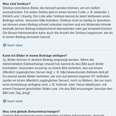
Was sind Smileys?
Smileys sind kleine Bilder, die benutzt werden können, um ein Gefühl
auszudrücken. Für jeden Smiley gibt es einen kurzen Code, z. B. bedeutet :)
fröhlich und :( traurig. Die Liste aller Smileys kannst du beim Verfassen eines
Beitrags sehen. Versuche bitte trotzdem, Smileys nicht zu häufig zu benutzen,
sie können einen Beitrag schnell unlesbar machen und ein Moderator könnte
deshalb deinen Beitrag entsprechend überarbeiten oder gar komplett löschen.
Die Board-Administration kann auch die Anzahl der Smileys begrenzen, die du
in einem Beitrag benutzen kannst.
Nach oben
Kann ich Bilder in meine Beiträge einfügen?
Ja, Bilder können in deinem Beitrag angezeigt werden. Wenn die
Administration Dateianhänge erlaubt hat, kannst du das Bild auch direkt
hochladen. Ansonsten musst du zu einem Bild verlinken, das auf einem
öffentlich zugänglichen Server liegt, z. B. http://www.domain.tld/mein-bild.gif.
Du kannst weder Bilder verlinken, die sich auf deinem eigenen PC befinden
(außer es ist ein öffentlich zugänglicher Server), noch zu Bildern, die nur nach
einer Anmeldung verfügbar sind, z. B. Hotmail- oder Yahoo-Mailboxen, mit
einem Passwort geschützte Seiten usw. Um das Bild anzuzeigen, benutze den
BBCode-Tag „[img]“.
Nach oben
Was sind globale Bekanntmachungen?
Globale Bekanntmachungen beinhalten wichtige Informationen, deshalb