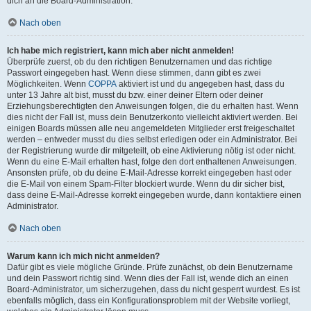
dich an die Board-Administration.
Nach oben
Ich habe mich registriert, kann mich aber nicht anmelden!
Überprüfe zuerst, ob du den richtigen Benutzernamen und das richtige
Passwort eingegeben hast. Wenn diese stimmen, dann gibt es zwei
Möglichkeiten. Wenn
COPPA
aktiviert ist und du angegeben hast, dass du
unter 13 Jahre alt bist, musst du bzw. einer deiner Eltern oder deiner
Erziehungsberechtigten den Anweisungen folgen, die du erhalten hast. Wenn
dies nicht der Fall ist, muss dein Benutzerkonto vielleicht aktiviert werden. Bei
einigen Boards müssen alle neu angemeldeten Mitglieder erst freigeschaltet
werden – entweder musst du dies selbst erledigen oder ein Administrator. Bei
der Registrierung wurde dir mitgeteilt, ob eine Aktivierung nötig ist oder nicht.
Wenn du eine E-Mail erhalten hast, folge den dort enthaltenen Anweisungen.
Ansonsten prüfe, ob du deine E-Mail-Adresse korrekt eingegeben hast oder
die E-Mail von einem Spam-Filter blockiert wurde. Wenn du dir sicher bist,
dass deine E-Mail-Adresse korrekt eingegeben wurde, dann kontaktiere einen
Administrator.
Nach oben
Warum kann ich mich nicht anmelden?
Dafür gibt es viele mögliche Gründe. Prüfe zunächst, ob dein Benutzername
und dein Passwort richtig sind. Wenn dies der Fall ist, wende dich an einen
Board-Administrator, um sicherzugehen, dass du nicht gesperrt wurdest. Es ist
ebenfalls möglich, dass ein Konfigurationsproblem mit der Website vorliegt,