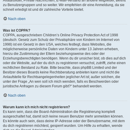
Avatarbilder, Private Nachrichten, E-Mail-Versand an andere Mitglieder, Beitritt
zu Benutzergruppen und so weiter. Wir empfehlen dir eine Anmeldung, da sie
schnell erledigt ist und dir zahlreiche Vorteile bietet.
Nach oben
Was ist COPPA?
COPPA, ausgeschrieben Children’s Online Privacy Protection Act of 1998
(deutsch: Gesetz zum Schutz der Privatsphäre von Kindern im Internet von
1998) ist ein Gesetz in den USA, welches festlegt, dass Websites, die
möglicherweise persönliche Daten von Kindern unter 13 Jahren erheben,
hierzu die Zustimmung der Eltern beziehungsweise des oder der
Erziehungsberechtigten benötigen. Wenn du dir unsicher bist, ob dies auf dich
oder die Website, auf der du dich zu registrieren versuchst, zutrifft, ziehe einen
rechtlichen Beistand zu Rate. Bitte beachte, dass phpBB Limited und der
Besitzer dieses Boards keine Rechtsberatung anbieten kann und nicht die
Anlaufstelle für Rechtsangelegenheiten jeglicher Art ist; außer solchen, die
unter der Frage „An wen soll ich mich wenden, falls es Beschwerden oder
juristische Anfragen zu diesem Forum gibt?“ behandelt werden.
Nach oben
Warum kann ich mich nicht registrieren?
Es kann sein, dass die Board-Administration die Registrierung komplett
ausgeschaltet hat, damit sich keine neuen Benutzer mehr anmelden können.
Es könnte auch sein, dass deine IP-Adresse oder der Benutzername, mit dem
du dich registrieren möchtest, gesperrt wurden. Um Hilfe zu erhalten, wende